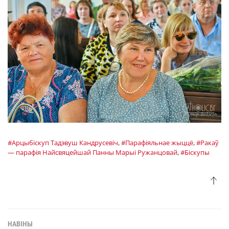
#Арцыбіскуп Тадэвуш Кандрусевіч
,
#Парафіяльнае жыццё
,
#Ракаў
— парафія Найсвяцейшай Панны Марыі Ружанцовай
,
#Біскупы
НАВІНЫ