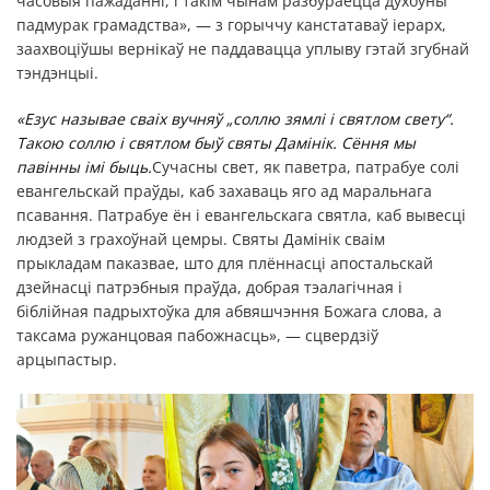
часовыя пажаданні, і такім чынам разбураецца духоўны
падмурак грамадства», — з горыччу канстатаваў іерарх,
заахвоціўшы вернікаў не паддавацца уплыву гэтай згубнай
тэндэнцыі.
«Езус называе сваіх вучняў „соллю зямлі і святлом свету“.
Такою соллю і святлом быў святы Дамінік. Сёння мы
павінны імі быць.
Сучасны свет, як паветра, патрабуе солі
евангельскай праўды, каб захаваць яго ад маральнага
псавання. Патрабуе ён і евангельскага святла, каб вывесці
людзей з грахоўнай цемры. Святы Дамінік сваім
прыкладам паказвае, што для плённасці апостальскай
дзейнасці патрэбныя праўда, добрая тэалагічная і
біблійная падрыхтоўка для абвяшчэння Божага слова, а
таксама ружанцовая пабожнасць», — сцвердзіў
арцыпастыр.