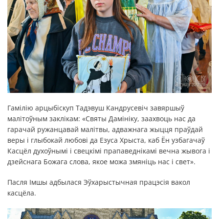
Гамілію арцыбіскуп Тадэвуш Кандрусевіч завяршыў
малітоўным заклікам: «Святы Дамініку, заахвоць нас да
гарачай ружанцавай малітвы, адважнага жыцця праўдай
веры і глыбокай любові да Езуса Хрыста, каб Ён узбагачаў
Касцёл духоўнымі і свецкімі прапаведнікамі вечна жывога і
дзейснага Божага слова, якое можа змяніць нас і свет».
Пасля Імшы адбылася Эўхарыстычная працэсія вакол
касцёла.