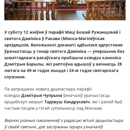
У суботу 12 жніўня ў парафіі Маці Божай Ружанцовай і
святога Дамініка ў Ракаве (Мінска-Магілёўская
архідяцэзія, Валожынскі дэканат) адбылася адпустовая
ўрачыстасць у гонар святога Дамініка — упершыню без
шматгадовага ракаўскага пробашча ксяндза каноніка
Дзмітрыя Барылы, які раптоўна адышоў у вечнасць 28
лютага на 49-м годзе жыцця і 24-м годзе святарскага
служэння.
Па запрашэнні новага душпастыра парафіі
ксяндза
Дзмітрыя Чупрына
ўзначаліў урачыстасць
арцыбіскуп эмэрыт
Тадэвуш Кандрусевіч
, які і раней быў
частым госцем у гэтай супольнасці пад Мінскам.
Вернікі розных пакаленняў з радасцю віталі арцыпастыра
ў сваёй святыні, дзе заслужаны іерарх узначаліў