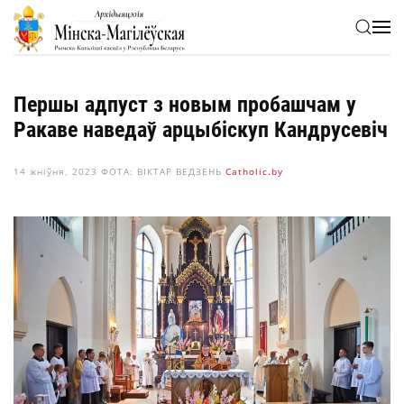
Skip to main content
Першы адпуст з новым пробашчам у
Ракаве наведаў арцыбіскуп Кандрусевіч
14 жніўня, 2023
ФОТА: ВІКТАР ВЕДЗЕНЬ
Сatholic.by