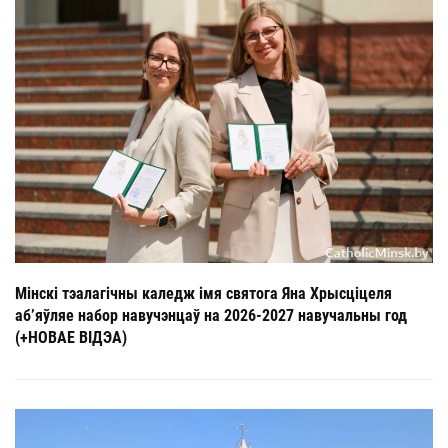
Мінскі тэалагічны каледж імя святога Яна Хрысціцеля
аб’яўляе набор навучэнцаў на 2026-2027 навучальны год
(+НОВАЕ ВІДЭА)