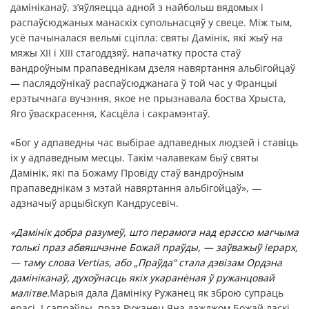
дамініканаў, з’яўляецца адной з найбольш вядомых і
распаўсюджаных манаскіх супольнасцяў у свеце. Між тым,
усё пачыналася вельмі сціпла: святы Дамінік, які жыў на
мяжы ХІІ і XIII стагоддзяў, напачатку проста стаў
вандроўным прапаведнікам дзеля навяртання альбігойцаў
— паслядоўнікаў распаўсюджанага ў той час у Францыі
ерэтычнага вучэння, якое не прызнавала боства Хрыста,
Яго ўваскрасення, Касцёла і сакрамэнтаў.
«Бог у адпаведны час выбірае адпаведных людзей і ставіць
іх у адпаведным месцы. Такім чалавекам быў святы
Дамінік, які па Божаму Провіду стаў вандроўным
прапаведнікам з мэтай навяртання альбігойцаў», —
адзначыў арцыбіскуп Кандрусевіч.
«Дамінік добра разумеў, што перамога над ерассю магчыма
толькі праз абвяшчэнне Божай праўды, — заўважыў іерарх,
— таму слова Vertias, або „Праўда“ стала дэвізам Ордэна
дамініканаў, духоўнасць якіх укаранёная ў ружанцовай
малітве.
Марыя дала Дамініку Ружанец як зброю супраць
ерасі. І сапраўды, праз Ружанец Яна дажджом Божай ласкі