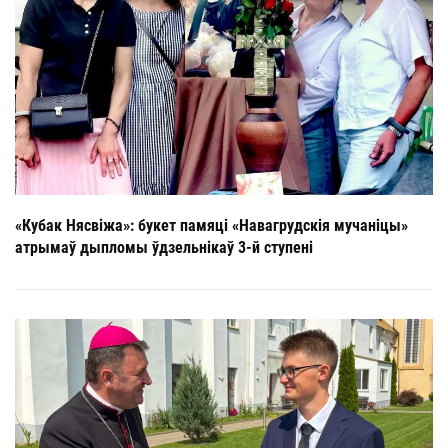
«Кубак Нясвіжа»: букет памяці «Навагрудскія мучаніцы»
атрымаў дыпломы ўдзельнікаў 3-й ступені