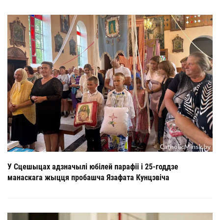
У Сцешыцах адзначылі юбілей парафіі і 25-годдзе
манаскага жыцця пробашча Язафата Кунцэвіча