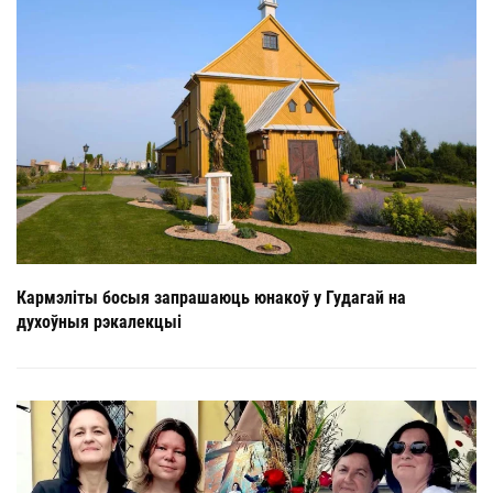
Кармэліты босыя запрашаюць юнакоў у Гудагай на
духоўныя рэкалекцыі