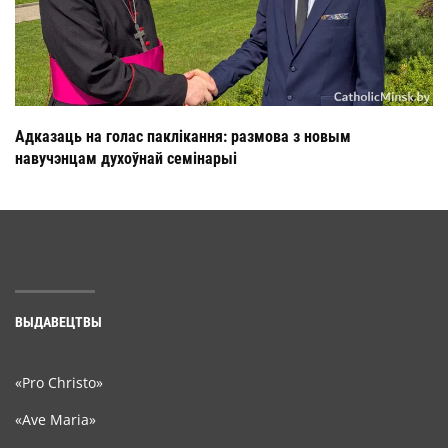
Адказаць на голас паклікання: размова з новым
навучэнцам духоўнай семінарыі
ВЫДАВЕЦТВЫ
«Pro Christo»
«Ave Maria»