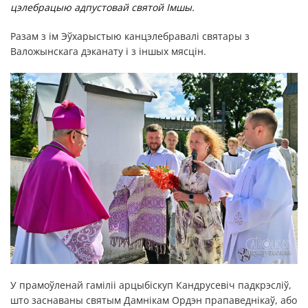
цэлебрацыю адпустовай святой Імшы.
Разам з ім Эўхарыстыю канцэлебравалі святары з
Валожынскага дэканату і з іншых мясцін.
У прамоўленай гаміліі арцыбіскуп Кандрусевіч падкрэсліў,
што заснаваны святым Дамнікам Ордэн прапаведнікаў, або