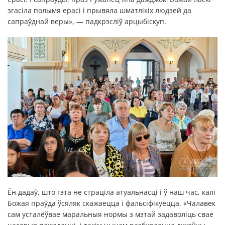
згасіла полымя ерасі і прывяла шматлікіх людзей да
сапраўднай веры», — падкрэсліў арцыбіскуп.
Ён дадаў, што гэта не страціла атуальнасці і ў наш час, калі
Божая праўда ўсяляк скажаецца і фальсіфікуецца. «Чалавек
сам усталёўвае маральныя нормы з мэтай задаволіць свае