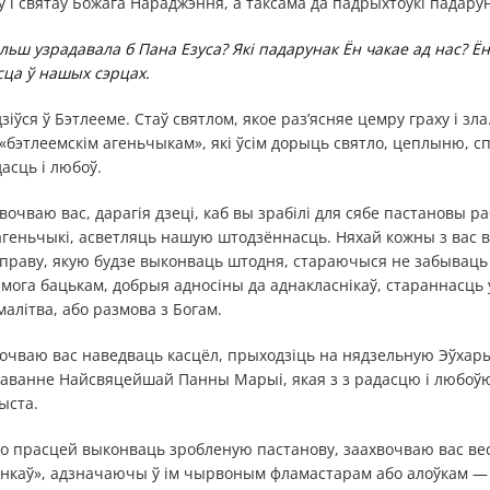
і святаў Божага Нараджэння, а таксама да падрыхтоўкі падарун
ьш узрадавала б Пана Езуса? Які падарунак Ён чакае ад нас? Ён
сца ў нашых сэрцах.
зіўся ў Бэтлееме. Стаў святлом, якое раз’ясняе цемру граху і зл
 «бэтлеемскім агеньчыкам», які ўсім дорыць святло, цеплыню, с
асць і любоў.
вочваю вас, дарагія дзеці, каб вы зрабілі для сябе пастановы р
 агеньчыкі, асветляць нашую штодзённасць. Няхай кожны з вас 
справу, якую будзе выконваць штодня, стараючыся не забываць
амога бацькам, добрыя адносіны да аднакласнікаў, стараннасць 
малітва, або размова з Богам.
хвочваю вас наведваць касцёл, прыходзіць на нядзельную Эўхар
аванне Найсвяцейшай Панны Марыі, якая з з радасцю і любоў
ыста.
ло прасцей выконваць зробленую пастанову, заахвочваю вас ве
нкаў», адзначаючы ў ім чырвоным фламастарам або алоўкам —