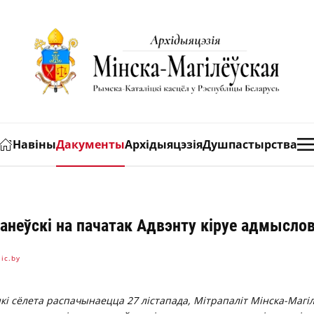
Навіны
Дакументы
Архідыяцэзія
Душпастырства
анеўскі на пачатак Адвэнту кіруе адмысло
ic.by
які сёлета распачынаецца 27 лістапада, Мітрапаліт Мінска-Магі