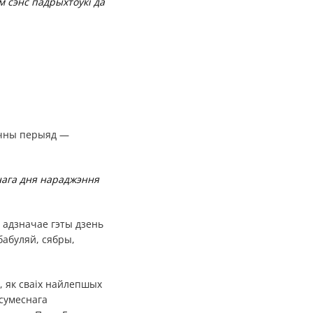
м сэнс падрыхтоўкі да
гічны перыяд —
нага дня нараджэння
а адзначае гэты дзень
 бабуляй, сябры,
і, як сваіх найлепшых
 сумеснага