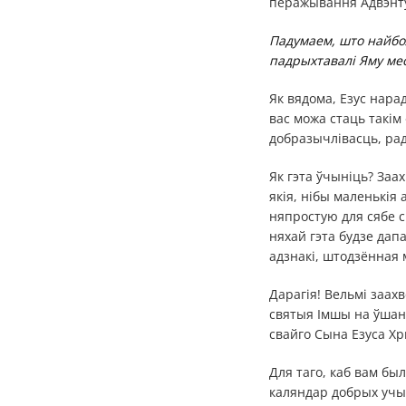
перажывання Адвэнту 
Падумаем, што найбол
падрыхтавалі Яму ме
Як вядома, Езус нарад
вас можа стаць такім
добразычлівасць, рад
Як гэта ўчыніць? Заах
якія, нібы маленькія
няпростую для сябе 
няхай гэта будзе дап
адзнакі, штодзённая 
Дарагія! Вельмі заа
святыя Імшы на ўшан
свайго Сына Езуса Хр
Для таго, каб вам бы
каляндар добрых учы