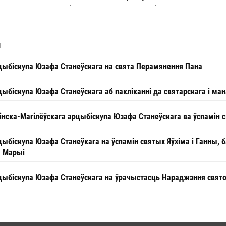
І
цыбіскупа Юзафа Станеўскага на свята Перамянення Пана
ыбіскупа Юзафа Станеўскага аб пакліканні да святарскага і м
інска-Магілёўскага арцыбіскупа Юзафа Станеўскага ва ўспамін
ыбіскупа Юзафа Станеўкага на ўспамін святых Яўхіма і Ганны, 
 Марыі
цыбіскупа Юзафа Станеўскага на ўрачыстасць Нараджэння свято