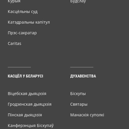
Курыя
Будслаў
Касцёльны суд
Катэдральны капітул
Прэс-сакратар
Caritas
КАСЦЁЛ У БЕЛАРУСІ
ДУХАВЕНСТВА
Віцебская дыяцэзія
Біскупы
Гродзенская дыяцэзія
Святары
Пінская дыяцэзія
Манаскія суполкі
Канферэнцыя Біскупаў