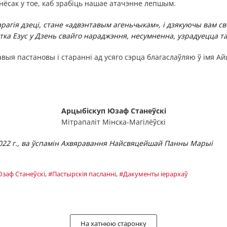
ёсак у тое, каб зрабіць нашае атачэнне лепшым.
арагія дзеці, стане «адвэнтавым агеньчыкам», і дзякуючы вам с
ка Езус у Дзень свайго нараджэння, несумненна, узрадуецца т
выя пастановы і старанні ад усяго сэрца благаслаўляю ў імя Айц
А
рцыбіскуп Юзаф Станеўскі
Мітрапаліт Мінска-Магілёўскі
2022 г., ва ўспамін Ахвяравання Найсвяцейшай Панны Марыі
заф Станеўскі
,
#Пастырскія пасланні
,
#Дакументы іерархаў
На хатнюю старонку