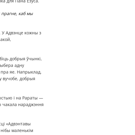
ка для Пана Езуса.
 прагне, каб мы
а. У Адвэнце кожны з
пакой,
абіць добрыя ўчынкі,
выбера адну
 пра яе. Напрыклад,
у вучобе, добрыя
ыстыю і на Рараты —
ю чакала нараджэння
сці «Адвэнтавы
 нібы маленькім