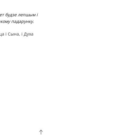
вет будзе лепшым і
акому падарунку.
а i Сына, i Духа