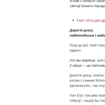
Юзаф Станеўскі кіруе
святаў Божага Нарад
Тэкст ліста для д
Дарагія дзеці,
наймілейшыя і найм
Пішу да вас свой пер
Адвэнт.
Усе вы ведаеце, што
ў свеце — да святка
Дарагія дзеці, кожны
разам з самымі блізкі
аднакласнікі, і вы ат
Пан Езус таксама пра
сяброў, і хацеў бы та