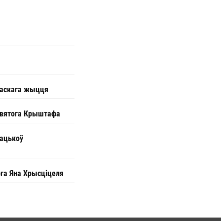
анаскага жыцця
 святога Крыштафа
бацькоў
га Яна Хрысціцеля