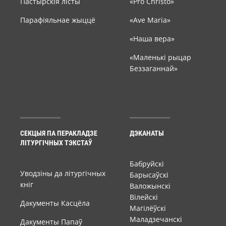
Пастырскія лісты
«Pro Christo»
Парафіяльнае жыццё
«Ave Maria»
«Наша вера»
«Маленькі рыцар
Беззаганнай»
СЕКЦЫЯ ПА ПЕРАКЛАДЗЕ
ДЭКАНАТЫ
ЛІТУРГІЧНЫХ ТЭКСТАЎ
Бабруйскі
Уводзіны да літургічных
Барысаўскі
кніг
Валожынскі
Вілейскі
Дакументы Касцёла
Магілёўскі
Маладзечанскі
Дакументы Папаў