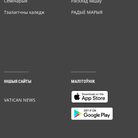
Семiнарыя
Расклад Імшаў
Тэалагічны каледж
РАДЫЁ МАРЫЯ
ІНШЫЯ САЙТЫ
МАЛІТОЎНІК
VATICAN NEWS