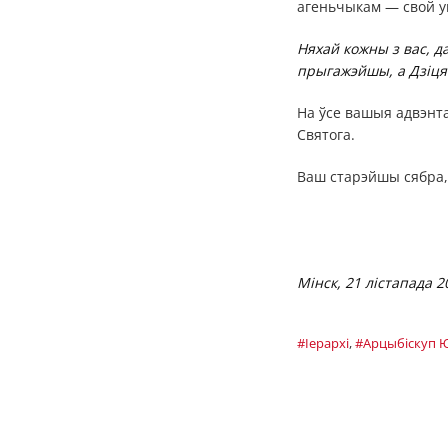
агеньчыкам — свой ун
Няхай кожны з вас, д
прыгажэйшы, а Дзіцят
На ўсе вашыя адвэнта
Святога.
Ваш старэйшы сябра,
Мінск, 21 лістапада 
#Іерархі
,
#Арцыбiскуп Ю