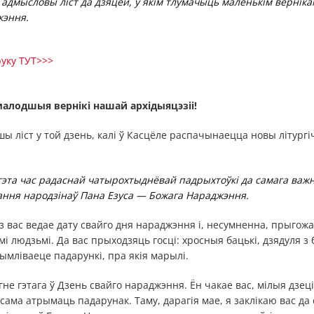
 адмысловы ліст да дзяцей, у якім тлумачыць маленькім верніка
жэння.
руку ТУТ>>>
алодшыя вернікі нашай архідыяцэзіі!
шы ліст у той дзень, калі ў Касцёле распачынаецца новы літур
 гэта час радаснай чатырохтыднёвай падрыхтоўкі да самага важ
вання народзінаў Пана Езуса — Божага Нараджэння.
 з вас ведае дату свайго дня нараджэння і, несумненна, прыгож
мі людзьмі. Да вас прыходзяць госці: хросныя бацькі, дзядуля з
рымліваеце падарункі, пра якія марылі.
гне гэтага ў Дзень свайго нараджэння. Ён чакае вас, мілыя дзец
ксама атрымаць падарунак. Таму, дарагія мае, я заклікаю вас да