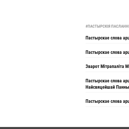
#ПАСТЫРСКІЯ ПАСЛАНН
Пастырскае слова ар
Пастырскае слова арц
Зварот Мітрапаліта М
Пастырскае слова арц
Найсвяцейшай Панны
Пастырскае слова ар