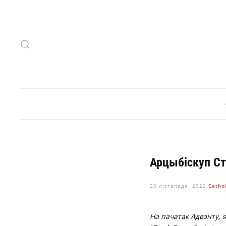
Skip to main content
Арцыбіскуп Ст
25 лістапада, 2022
Сathol
На пачатак Адвэнту, 