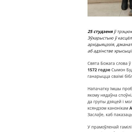
25 студзеня
ў трэцю
Эўхарыстыю ў касцёл
архідыяцэзія, дэкана
аб адзінстве хрысыці
Свята Божага слова ў
1572 годзе
Сымон Буд
ганарыцца сваімі біб
Напачатку Імшы проб
якому нядаўна споўні
да групы дзяцей і мо
ксяндзом канонікам
А
Заслаўе, каб паказа
У прамоўленай гамілі