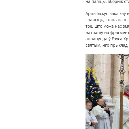
на паліцы, зборнік с
Арцыбіскуп заклікаў 
значыць, стаць на шля
тое, што можа нас змя
натрапіў на фрагмент
апрануцца ў Езуса Хр
святым. Яго прыклад 