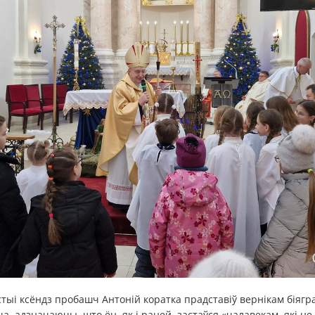
ыі ксёндз пробашч Антоній коратка прадставіў вернікам біягр
а, адзначаючы, што ён, як і раней, застаўся «чалавекам, які не