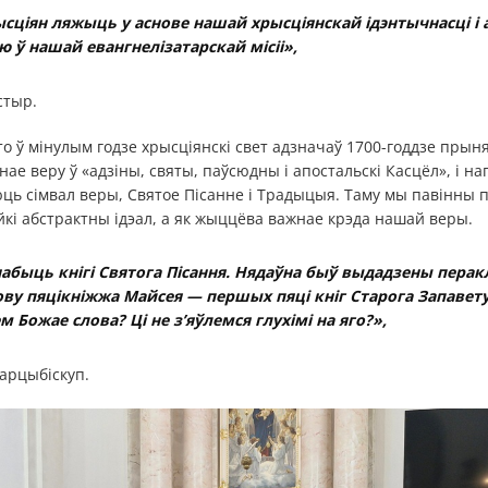
ысціян ляжыць у аснове нашай хрысціянскай ідэнтычнасці і
 ў нашай евангнелізатарскай місіі»,
стыр.
о ў мінулым годзе хрысціянскі свет адзначаў 1700-годдзе прын
нае веру ў «адзіны, святы, паўсюдны і апостальскі Касцёл», і наг
юць сімвал веры, Святое Пісанне і Традыцыя. Таму мы павінны 
ейкі абстрактны ідэал, а як жыццёва важнае крэда нашай веры.
набыць кнігі Святога Пісання. Нядаўна быў выдадзены перак
ву пяцікніжжа Майсея — першых пяці кніг Старога Запавету
 Божае слова? Ці не з’яўлемся глухімі на яго?»,
арцыбіскуп.