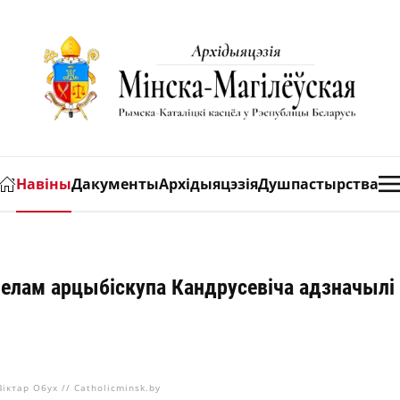
Навіны
Дакументы
Архідыяцэзія
Душпастырства
дзелам арцыбіскупа Кандрусевіча адзначыл
Віктар Обух // Catholicminsk.by