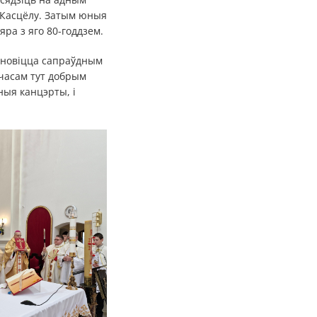
я Касцёлу. Затым юныя
яра з яго 80-годдзем.
тановіцца сапраўдным
 часам тут добрым
ныя канцэрты, і