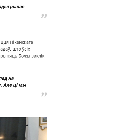
 адыгрывае
яцця Нікейскага
адаў, што ўсіх
прыняць Божы заклік
лад на
. Але ці мы