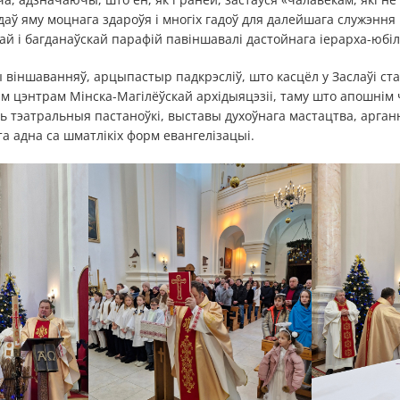
аў яму моцнага здароўя і многіх гадоў для далейшага служэнн
кай і багданаўскай парафій павіншавалі дастойнага іерарха-юбіл
 віншаванняў, арцыпастыр падкрэсліў, што касцёл у Заслаўі с
м цэнтрам Мінска-Магілёўскай архідыяцэзіі, таму што апошнім
ь тэатральныя пастаноўкі, выставы духоўнага мастацтва, арган
та адна са шматлікіх форм евангелізацыі.