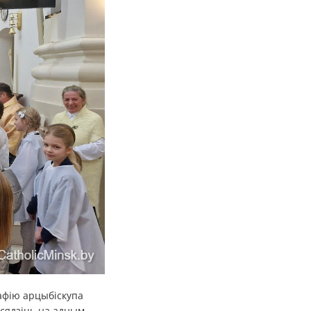
афію арцыбіскупа
 сядзіць на адным