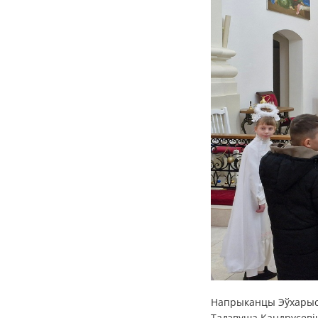
Напрыканцы Эўхарыст
Тадэвуша Кандрусевіч