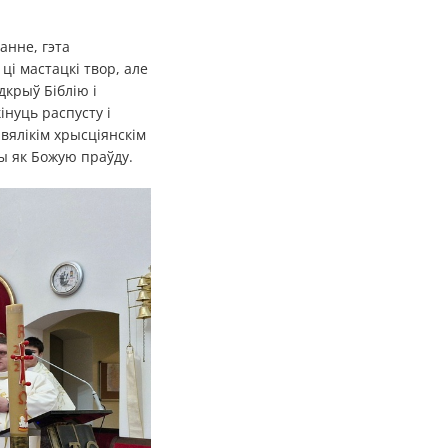
анне, гэта
ці мастацкі твор, але
дкрыў Біблію і
інуць распусту і
 вялікім хрысціянскім
ы як Божую праўду.