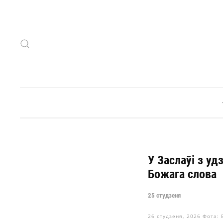
Skip to main content
У Заслаўі з у
Божага слова
25 студзеня
26 студзеня, 2026
Фота: 