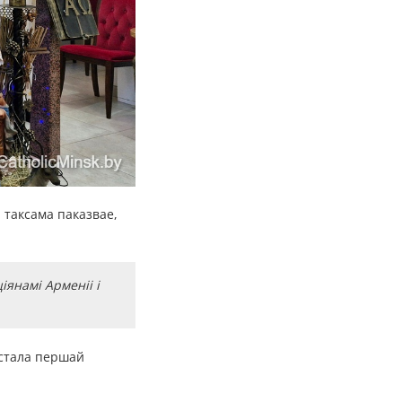
 таксама паказвае,
янамі Арменіі і
 стала першай