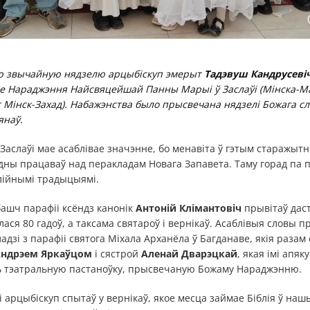
ю звычайную нядзелю арцыбіскуп эмерыт
Тадэвуш Кандрусеві
е Нараджэння Найсвяцейшай Панны Марыі ў Заслаўі (Мінска-Ма
т Мінск-Захад). Набажэнства было прысвечана нядзелі Божага сл
янаў.
 Заслаўі мае асаблівае значэнне, бо менавіта ў гэтым старажытн
ны працаваў над перакладам Новага Запавета. Таму горад па 
лійнымі традыцыямі.
ашч парафіі ксёндз канонік
Антоній Клімантовіч
прывітаў даст
лася 80 гадоў, а таксама святароў і вернікаў. Асаблівыя словы п
ладзі з парафіі святога Міхала Арханёла ў Багданаве, якія раза
ндрэем Яркаўцом
і сястрой
Аленай Дварэцкай
, якая імі апяк
ць тэатральную пастаноўку, прысвечаную Божаму Нараджэнню.
і арцыбіскуп спытаў у вернікаў, якое месца займае Біблія ў нашы