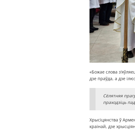
«Божае слова з’яўляе
дзе праўда, а дзе ілю
Сёлятняя прагр
праходзіць пад
Хрысіцянства ў Арме
краінай, дзе хрысціян