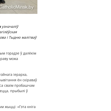
ч
узначаліў
гілёўская
ова і Тыдню малітваў
ым горадзе ў далёкім
праву можа
ойнага іерарха,
рывітання ён скіраваў
м са сваім пробашчам
уецца, прыбылі ў
м жыцці: «Гэта кніга