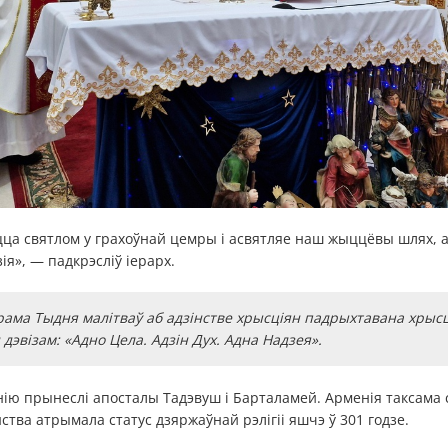
цца святлом у грахоўнай цемры і асвятляе наш жыццёвы шлях, а
зія», — падкрэсліў іерарх.
ама Тыдня малітваў аб адзінстве хрысціян падрыхтавана хрысці
 дэвізам: «Адно Цела. Адзін Дух. Адна Надзея».
нію прынеслі апосталы Тадэвуш і Барталамей. Арменія таксама
ства атрымала статус дзяржаўнай рэлігіі яшчэ ў 301 годзе.