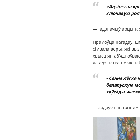
«Адзінства хр
ключавую ролю
— адзначыў арцыпа
Прамоўца нагадаў, шт
сімвала веры, які выз
хрысціян аб’ядноўва
да адзінства не як н
«Сёння лёгка 
беларускую мо
заўсёды чытаем
— задаўся пытаннем 