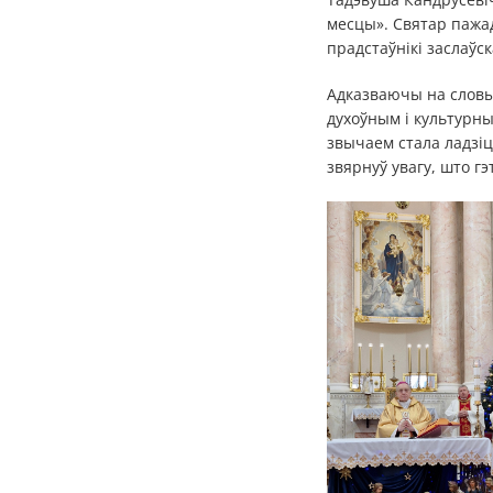
месцы». Святар пажад
прадстаўнікі заслаўс
Адказваючы на словы
духоўным і культурны
звычаем стала ладзіц
звярнуў увагу, што гэ