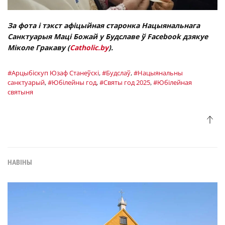
За фота і тэкст афіцыйная старонка Нацыянальнага
Санктуарыя Маці Божай у Будславе ў Facebook дзякуе
Міколе Гракаву (
Catholic.by
).
#Арцыбiскуп Юзаф Станеўскі
,
#Будслаў
,
#Нацыянальны
санктуарый
,
#Юбілейны год
,
#Святы год 2025
,
#Юбілейная
святыня
НАВІНЫ