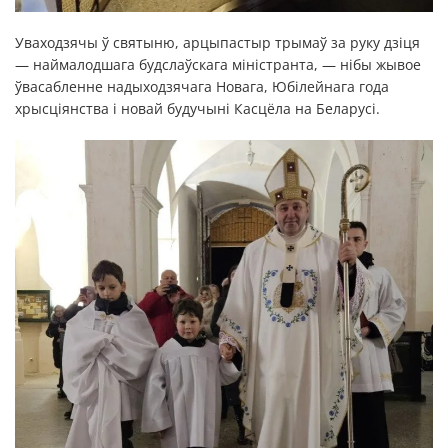
Уваходзячы ў святыню, арцыпастыр трымаў за руку дзіця
— наймалодшага будслаўскага міністранта, — нібы жывое
ўвасабленне надыходзячага Новага, Юбілейнага года
хрысціянства і новай будучыні Касцёла на Беларусі.