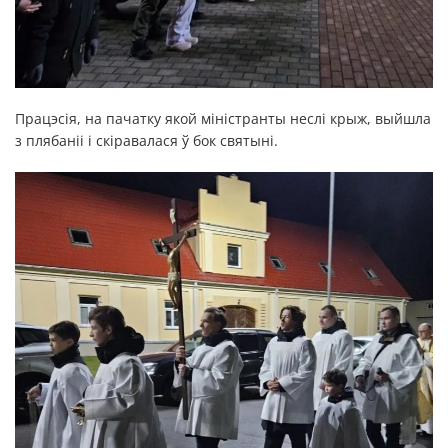
Працэсія, на пачатку якой міністранты неслі крыж, выйшла
з плябаніі і скіравалася ў бок святыні.