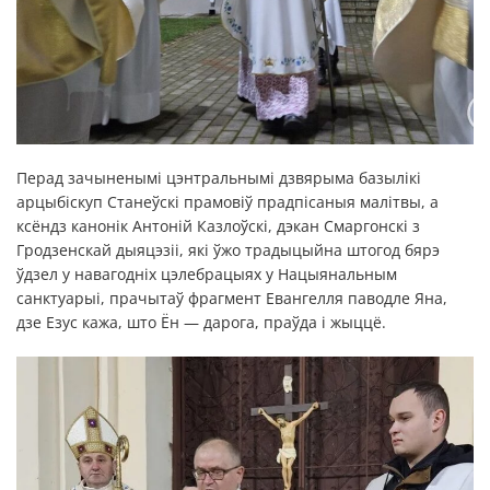
Перад зачыненымі цэнтральнымі дзвярыма базылікі
арцыбіскуп Станеўскі прамовіў прадпісаныя малітвы, а
ксёндз канонік Антоній Казлоўскі, дэкан Смаргонскі з
Гродзенскай дыяцэзіі, які ўжо традыцыйна штогод бярэ
ўдзел у навагодніх цэлебрацыях у Нацыянальным
санктуарыі, прачытаў фрагмент Евангелля паводле Яна,
дзе Езус кажа, што Ён — дарога, праўда і жыццё.