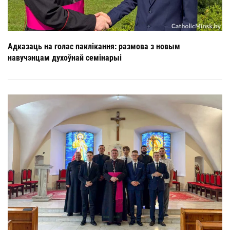
Адказаць на голас паклікання: размова з новым
навучэнцам духоўнай семінарыі