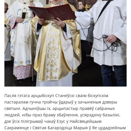
Пасля гэтага арцыбіскуп Станеўскі сваім біскупскім
пастаралам гучна тройчы ўдарыў у зачыненыя дзверы
святыні. Адчыніўшы іх, арцыпастыр правёў сабраных
людзей, нібы праз браму збаўлення, усярэдзіну базылікі,
дзе ўсіх пілігрымаў чакаў Езус у Найсвяцейшым
Сакрамэнце і Святая Багародзіца Марыя ў Яе цудадзейным