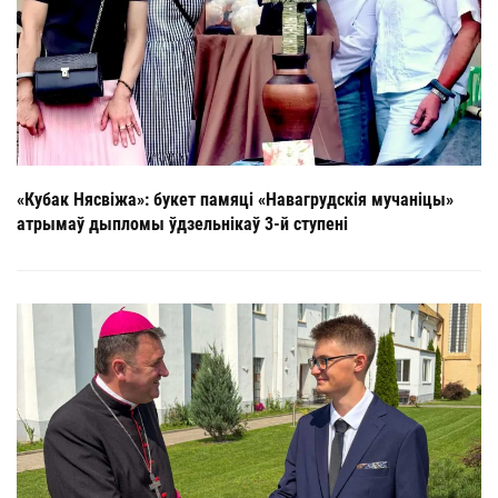
«Кубак Нясвіжа»: букет памяці «Навагрудскія мучаніцы»
атрымаў дыпломы ўдзельнікаў 3-й ступені