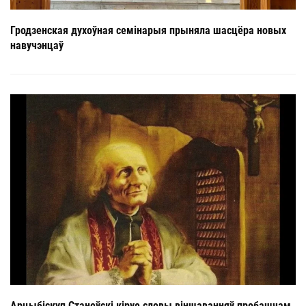
Гродзенская духоўная семінарыя прыняла шасцёра новых
навучэнцаў
Арцыбіскуп Станеўскі кіруе словы віншаванняў пробашчам,