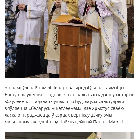
У прамоўленай гаміліі іерарх засяродзіўся на таямніцы
Богаўцелаўлення — адной з цэнтральных падзей у гісторыі
збаўлення, — адзначыўшы, што Будслаўскі санктуарый
з’яўляецца «беларускім Бэтлеемам», дзе Хрыстус сваёю
ласкаю нараджаецца ў сэрцах вернікаў дзякуючы
матчынаму заступніцтву Найсвяцейшай Панны Марыі.