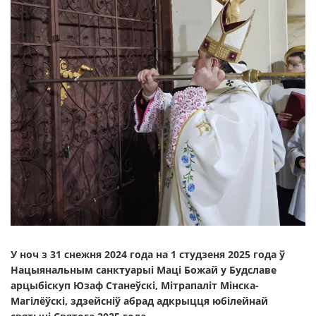
У ноч з 31 снежня 2024 года на 1 студзеня 2025 года ў
Нацыянальным санктуарыі Маці Божай у Будславе
арцыбіскуп Юзаф Станеўскі, Мітрапаліт Мінска-
Магілёўскі, здзейсніў абрад адкрыцця юбілейнай