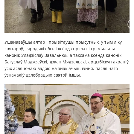
Ушанаваўшы алтар і прывітаўшы прысутных, у тым ліку
святароў, сярод якіх былі ксёндз прэлат і грэміяльны
канонік Уладзіслаў Завальнюк, а таксама ксёндз канонік
Багуслаў Маджэеўскі, дэкан Мядзельскі, арцыбіскуп акрапіў
усіх асвячонаю вадою на знак ачышчэння, пасля чаго
ўзначаліў цэлебрацыю святой Імшы.