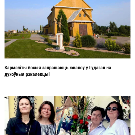
Кармэліты босыя запрашаюць юнакоў у Гудагай на
духоўныя рэкалекцыі