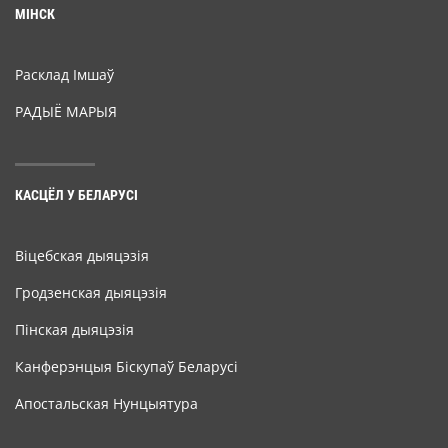
МІНСК
Расклад Імшаў
РАДЫЁ МАРЫЯ
КАСЦЁЛ У БЕЛАРУСІ
Віцебская дыяцэзія
Гродзенская дыяцэзія
Пінская дыяцэзія
Канферэнцыя Біскупаў Беларусі
Апостальская Нунцыятура