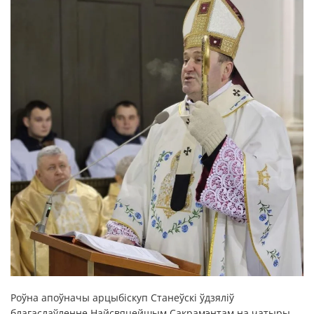
Роўна апоўначы арцыбіскуп Станеўскі ўдзяліў
благаслаўленне Найсвяцейшым Сакрамэнтам на чатыры