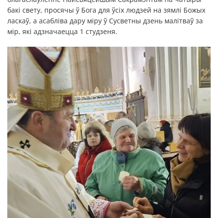
бакі свету, просячы ў Бога для ўсіх людзей на зямлі Божых
ласкаў, а асабліва дару міру ў Сусветны дзень малітваў за
мір, які адзначаецца 1 студзеня.