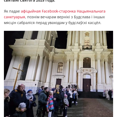
святыні Святога 2025 года.
Як падае
афіцыйная Facebook-старонка Нацыянальнага
санктуарыя
, познім вечарам вернікі з Будслава і іншых
мясцін сабраліся перад уваходам у будслаўскі касцёл.