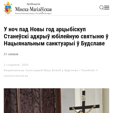
Skip to main content
У ноч пад Новы год арцыбіскуп
Станеўскі адкрыў юбілейную святыню ў
Нацыянальным санктуарыі ў Будславе
31 снежня
2 студзеня, 2025
Нацыянальны Санктуарый Маці Божай у Будславе / Facebook //
Catholicminsk.by