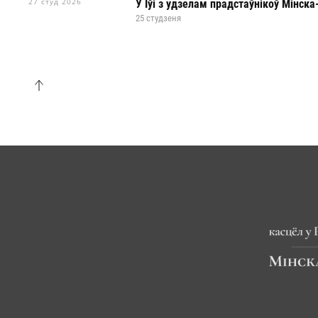
27 студ 2026
У Іўі з удзелам прадстаўнікоў Мінска
25 cтудзеня