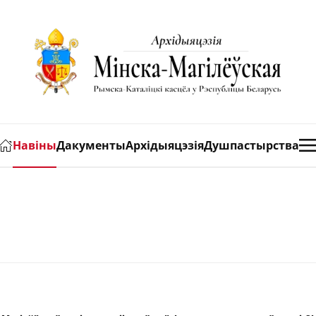
Навіны
Дакументы
Архідыяцэзія
Душпастырства