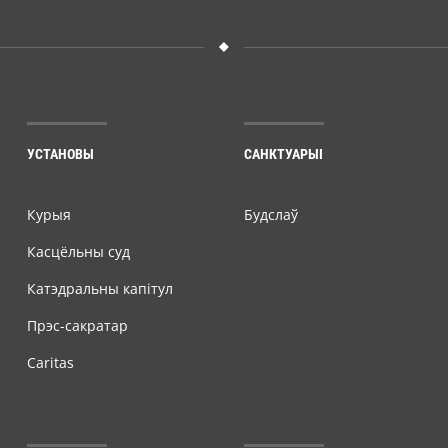
УСТАНОВЫ
САНКТУАРЫІ
Курыя
Будслаў
Касцёльны суд
Катэдральны капітул
Прэс-сакратар
Caritas