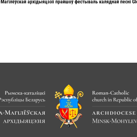
-Магілёўскай архідыяцэзіі прайшоў фестываль каляднай песні Glor