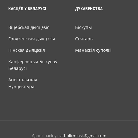
КАСЦЁЛ У БЕЛАРУСІ
ДУХАВЕНСТВА
Віцебская дыяцэзія
Біскупы
Гродзенская дыяцэзія
Святары
Пінская дыяцэзія
Манаскія суполкі
Канферэнцыя Біскупаў
Беларусі
Апостальская
Нунцыятура
Дашлі навіну:
catholicminsk@gmail.com