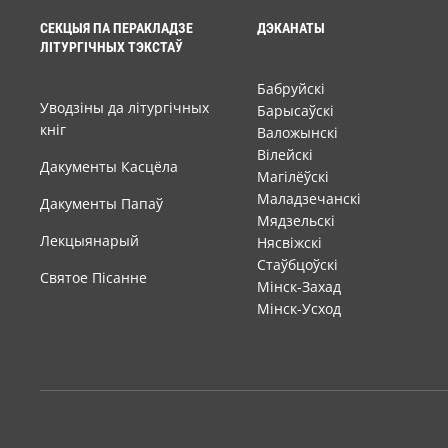
СЕКЦЫЯ ПА ПЕРАКЛАДЗЕ
ДЭКАНАТЫ
ЛІТУРГІЧНЫХ ТЭКСТАЎ
Бабруйскі
Уводзіны да літургічных
Барысаўскі
кніг
Валожынскі
Вілейскі
Дакументы Касцёла
Магілёўскі
Маладзечанскі
Дакументы Папаў
Мядзельскі
Лекцыянарый
Нясвіжскі
Стаўбцоўскі
Святое Пісанне
Мінск-Захад
Мінск-Усход