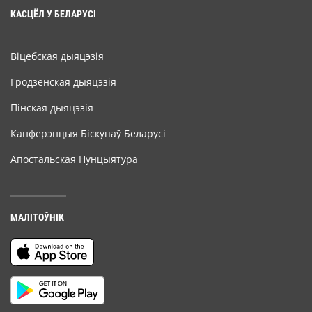
КАСЦЁЛ У БЕЛАРУСІ
Віцебская дыяцэзія
Гродзенская дыяцэзія
Пінская дыяцэзія
Канферэнцыя Біскупаў Беларусі
Апостальская Нунцыятура
МАЛІТОЎНІК