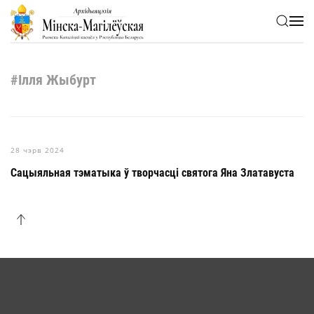
Skip to main content
#Ілля Жыбурт
28 чэрв 2024
Сацыяльная тэматыка ў творчасці святога Яна Златавуста