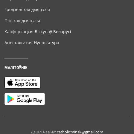
Гродзенская дыяцэзія
Пінская дыяцэзія
Канферэнцыя Біскупаў Беларусі
Апостальская Нунцыятура
МАЛІТОЎНІК
Дашлі навіну:
catholicminsk@gmail.com