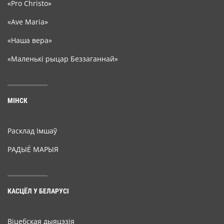
«Pro Christo»
«Ave Maria»
«Наша вера»
«Маленькі рыцар Беззаганнай»
МІНСК
Расклад Імшаў
РАДЫЁ МАРЫЯ
КАСЦЁЛ У БЕЛАРУСІ
Віцебская дыяцэзія