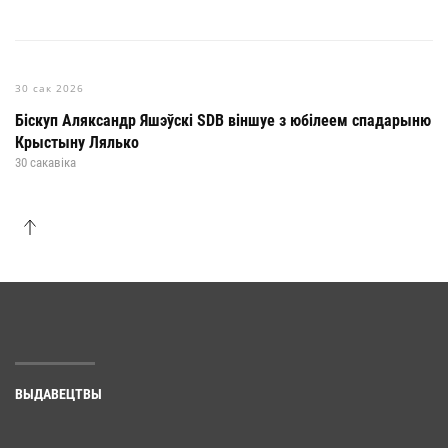
30 сак 2026
Біскуп Аляксандр Яшэўскі SDB віншуе з юбілеем спадарыню
Крыстыну Лялько
30 сакавіка
ВЫДАВЕЦТВЫ