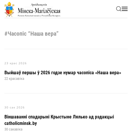
Skip to main content
#Часопіс “Наша вера”
23 крас 2026
Выйшаў першы ў 2026 годзе нумар часопіса «Наша вера»
22 красавіка
30 сак 2026
Віншаванні спадарыні Крыстыне Лялько ад рэдакцыі
catholicminsk.by
30 сакавіка