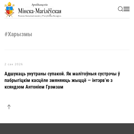
Skip to main content
#Харызмы
2 сак 2026
Адшукаць унутраны супакой. Як малітоўныя сустрэчы ў
пабрыгіцкім касцёле змяняюць жыццё — інтэрв’ю з
ксяндзом Антоніем Грэмзам