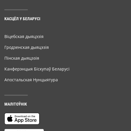
КАСЦЁЛ У БЕЛАРУСІ
Віцебская дыяцэзія
Гродзенская дыяцэзія
Пінская дыяцэзія
Канферэнцыя Біскупаў Беларусі
Апостальская Нунцыятура
МАЛІТОЎНІК