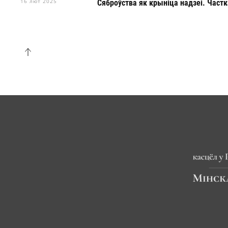
16 лют 2025
Сяброўства як крыніца надзеі. Частка