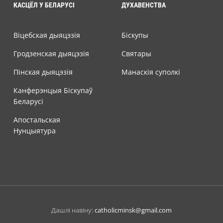
КАСЦЁЛ У БЕЛАРУСІ
ДУХАВЕНСТВА
Віцебская дыяцэзія
Біскупы
Гродзенская дыяцэзія
Святары
Пінская дыяцэзія
Манаскія суполкі
Канферэнцыя Біскупаў
Беларусі
Апостальская
Нунцыятура
Дашлі навіну:
catholicminsk@gmail.com