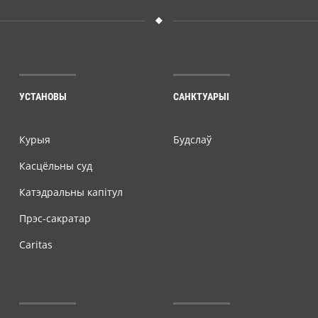
УСТАНОВЫ
САНКТУАРЫІ
Курыя
Будслаў
Касцёльны суд
Катэдральны капітул
Прэс-сакратар
Caritas