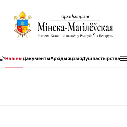
Навіны
Дакументы
Архідыяцэзія
Душпастырства