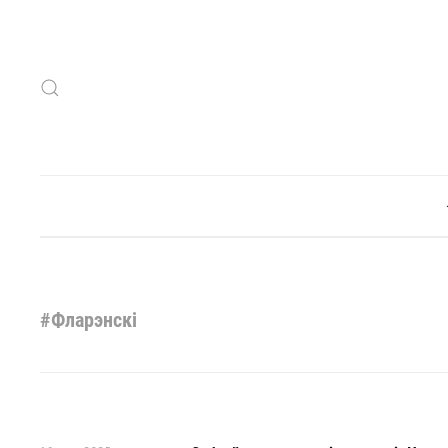
Skip to main content
#Фларэнскі