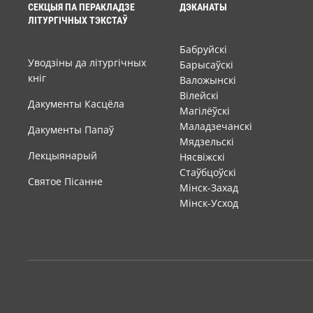
СЕКЦЫЯ ПА ПЕРАКЛАДЗЕ
ДЭКАНАТЫ
ЛІТУРГІЧНЫХ ТЭКСТАЎ
Бабруйскі
Уводзіны да літургічных
Барысаўскі
кніг
Валожынскі
Вілейскі
Дакументы Касцёла
Магілёўскі
Маладзечанскі
Дакументы Папаў
Мядзельскі
Лекцыянарый
Нясвіжскі
Стаўбцоўскі
Святое Пісанне
Мінск-Захад
Мінск-Усход