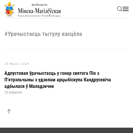
Skip to main content
#Урачыстасць тытулу касцёла
26 Верас 2024
Адпустовая ўрачыстасць у гонар святога Піо з
П’етрэльчыны з удзелам арцыбіскупа Кандрусевіча
адбылася ў Маладзечне
23 верасня