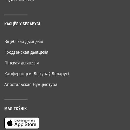
КАСЦЁЛ У БЕЛАРУСІ
Віцебская дыяцэзія
Гродзенская дыяцэзія
Пінская дыяцэзія
Канферэнцыя Біскупаў Беларусі
Апостальская Нунцыятура
МАЛІТОЎНІК