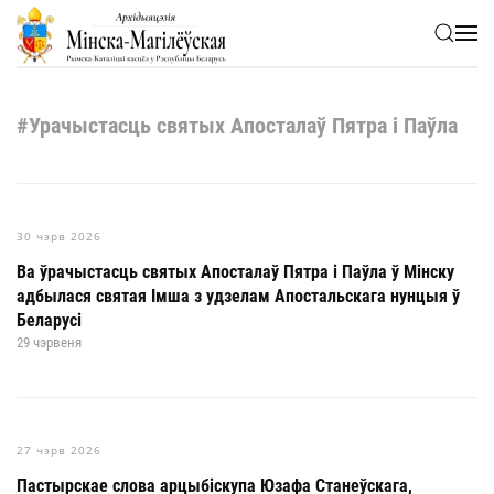
Skip to main content
#Урачыстасць святых Апосталаў Пятра і Паўла
30 чэрв 2026
Ва ўрачыстасць святых Апосталаў Пятра і Паўла ў Мінску
адбылася святая Імша з удзелам Апостальскага нунцыя ў
Беларусі
29 чэрвеня
27 чэрв 2026
Пастырскае слова арцыбіскупа Юзафа Станеўскага,