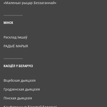
«Маленькі рыцар Беззаганнай»
МІНСК
Расклад Імшаў
РАДЫЁ МАРЫЯ
КАСЦЁЛ У БЕЛАРУСІ
Віцебская дыяцэзія
Гродзенская дыяцэзія
Пінская дыяцэзія
Канферэнцыя Біскупаў Беларусі