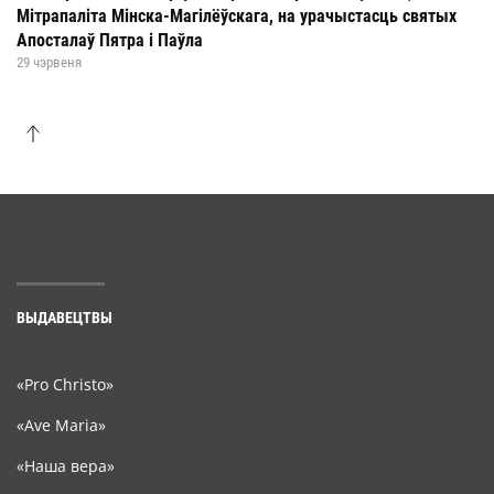
Мітрапаліта Мінска-Магілёўскага, на урачыстасць святых
Апосталаў Пятра і Паўла
29 чэрвеня
ВЫДАВЕЦТВЫ
«Pro Christo»
«Ave Maria»
«Наша вера»