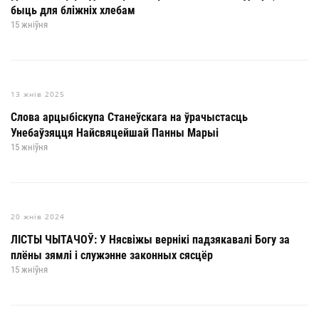
быць для бліжніх хлебам
15 жніўня
13 жнів 2025
Слова арцыбіскупа Станеўскага на ўрачыстасць
Унебаўзяцця Найсвяцейшай Панны Марыі
15 жніўня
20 жнів 2024
ЛІСТЫ ЧЫТАЧОЎ: У Нясвіжы вернікі падзякавалі Богу за
плёны зямлі і служэнне законных сясцёр
15 жніўня