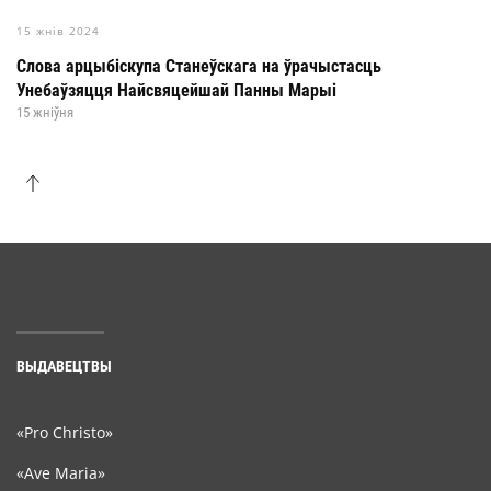
15 жнів 2024
Слова арцыбіскупа Станеўскага на ўрачыстасць
Унебаўзяцця Найсвяцейшай Панны Марыі
15 жніўня
ВЫДАВЕЦТВЫ
«Pro Christo»
«Ave Maria»