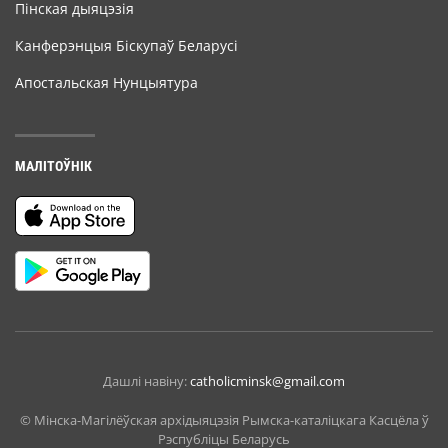
Пінская дыяцэзія
Канферэнцыя Біскупаў Беларусі
Апостальская Нунцыятура
МАЛІТОЎНІК
Дашлі навіну:
catholicminsk@gmail.com
© Мiнска-Магiлёўская архiдыяцэзiя Рымска-каталіцкага Касцёла ў
Рэспубліцы Беларусь