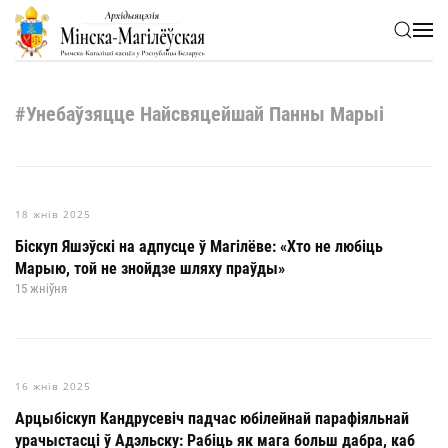
Skip to main content
#Унебаўзяцце Найсвяцейшай Панны Марыі
18 жнів 2025
Біскуп Яшэўскі на адпусце ў Магілёве: «Хто не любіць
Марыю, той не знойдзе шляху праўды»
15 жніўня
16 жнів 2025
Арцыбіскуп Кандрусевіч падчас юбілейнай парафіяльнай
урачыстасці ў Адэльску: Рабіць як мага больш дабра, каб