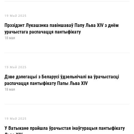
19 Май 2025
Прэзідэнт Лукашэнка павіншаваў Папу Льва XIV з днём
урачыстага распачацця пантыфікату
18 мая
19 Май 2025
Дзве дэлегацыі з Беларусі ўдзельнічалі ва ўрачыстасці
распачацця пантыфікату Папы Льва XIV
18 мая
19 Май 2025
У Ватыкане прайшла ўрачыстая інаўгурацыя пантыфікату