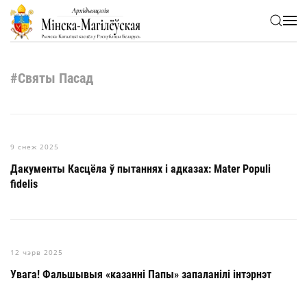
Skip to main content
#Святы Пасад
9 снеж 2025
Дакументы Касцёла ў пытаннях і адказах: Mater Populi
fidelis
12 чэрв 2025
Увага! Фальшывыя «казанні Папы» запаланілі інтэрнэт