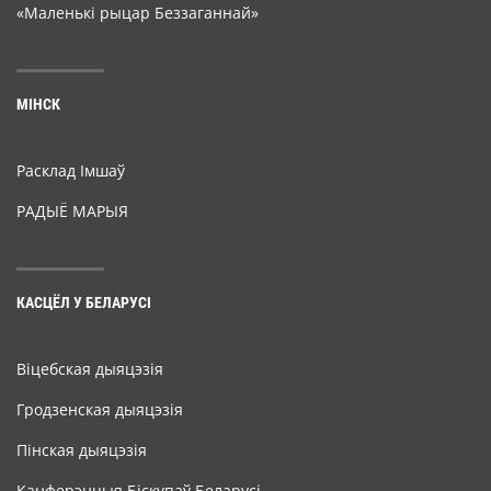
«Маленькі рыцар Беззаганнай»
МІНСК
Расклад Імшаў
РАДЫЁ МАРЫЯ
КАСЦЁЛ У БЕЛАРУСІ
Віцебская дыяцэзія
Гродзенская дыяцэзія
Пінская дыяцэзія
Канферэнцыя Біскупаў Беларусі