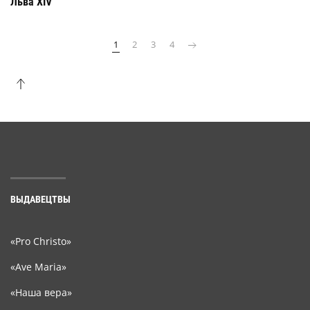
Льва XIV
1
2
3
4
ВЫДАВЕЦТВЫ
«Pro Christo»
«Ave Maria»
«Наша вера»