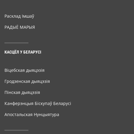
Расклад Імшаў
РАДЫЁ МАРЫЯ
КАСЦЁЛ У БЕЛАРУСІ
Віцебская дыяцэзія
Гродзенская дыяцэзія
Пінская дыяцэзія
Канферэнцыя Біскупаў Беларусі
Апостальская Нунцыятура