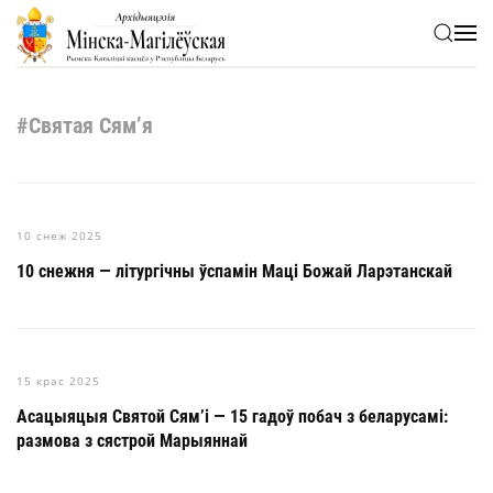
Skip to main content
#Святая Сям’я
10 снеж 2025
10 снежня — літургічны ўспамін Маці Божай Ларэтанскай
15 крас 2025
Асацыяцыя Святой Сям’і — 15 гадоў побач з беларусамі:
размова з сястрой Марыяннай