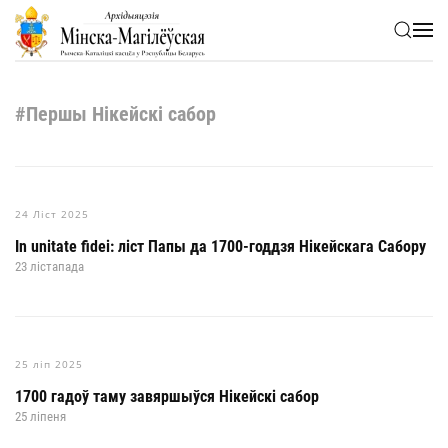
Skip to main content
#Першы Нікейскі сабор
24 Ліст 2025
In unitate fidei: ліст Папы да 1700-годдзя Нікейскага Сабору
23 лістапада
25 ліп 2025
1700 гадоў таму завяршыўся Нікейскі сабор
25 ліпеня