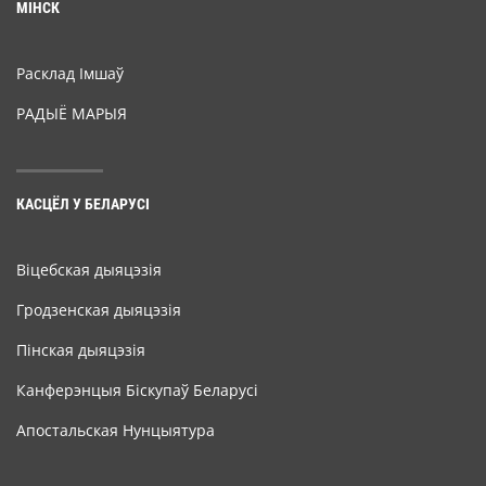
МІНСК
Расклад Імшаў
РАДЫЁ МАРЫЯ
КАСЦЁЛ У БЕЛАРУСІ
Віцебская дыяцэзія
Гродзенская дыяцэзія
Пінская дыяцэзія
Канферэнцыя Біскупаў Беларусі
Апостальская Нунцыятура