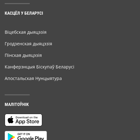
КАСЦЁЛ У БЕЛАРУСІ
Віцебская дыяцэзія
Гродзенская дыяцэзія
Пінская дыяцэзія
Канферэнцыя Біскупаў Беларусі
Апостальская Нунцыятура
МАЛІТОЎНІК