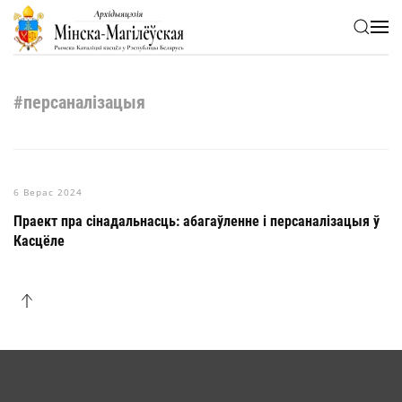
Skip to main content
#персаналізацыя
6 Верас 2024
Праект пра сінадальнасць: абагаўленне і персаналізацыя ў
Касцёле