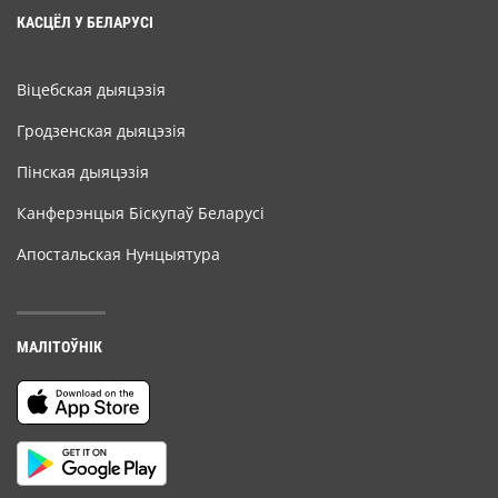
КАСЦЁЛ У БЕЛАРУСІ
Віцебская дыяцэзія
Гродзенская дыяцэзія
Пінская дыяцэзія
Канферэнцыя Біскупаў Беларусі
Апостальская Нунцыятура
МАЛІТОЎНІК