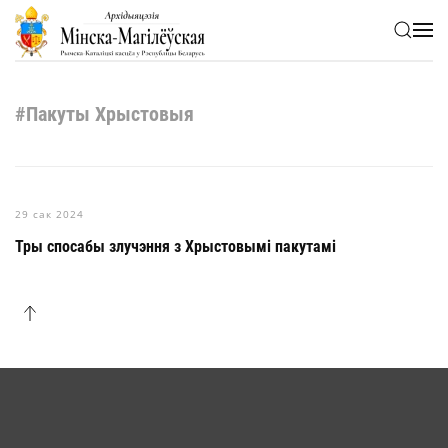
Skip to main content
#Пакуты Хрыстовыя
29 сак 2024
Тры спосабы злучэння з Хрыстовымі пакутамі