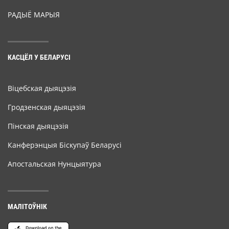
РАДЫЁ МАРЫЯ
КАСЦЁЛ У БЕЛАРУСІ
Віцебская дыяцэзія
Гродзенская дыяцэзія
Пінская дыяцэзія
Канферэнцыя Біскупаў Беларусі
Апостальская Нунцыятура
МАЛІТОЎНІК