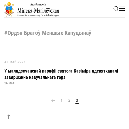
Skip to main content
#Ордэн Братоў Меншых Капуцынаў
31 Май 2024
У маладзечанскай парафіі святога Казіміра адсвяткавалі
завяршэнне навучальнага года
26 мая
1
2
3