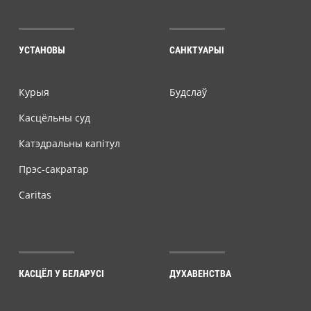
УСТАНОВЫ
САНКТУАРЫІ
Курыя
Будслаў
Касцёльны суд
Катэдральны капітул
Прэс-сакратар
Caritas
КАСЦЁЛ У БЕЛАРУСІ
ДУХАВЕНСТВА