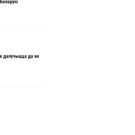
 Беларусі
е далучыцца да яе