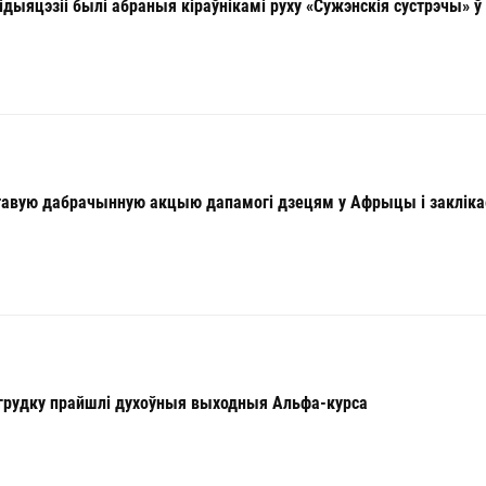
ідыяцэзіі былі абраныя кіраўнікамі руху «Сужэнскія сустрэчы» ў
нтавую дабрачынную акцыю дапамогі дзецям у Афрыцы і закліка
агрудку прайшлі духоўныя выходныя Альфа-курса