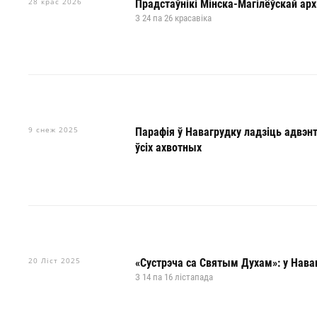
28 крас 2026
Прадстаўнікі Мінска-Магілёўскай арх
З 24 па 26 красавіка
9 снеж 2025
Парафія ў Навагрудку ладзіць адвэ
ўсіх ахвотных
20 Ліст 2025
«Сустрэча са Святым Духам»: у Нав
З 14 па 16 лістапада