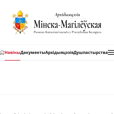
Навіны
Дакументы
Архідыяцэзія
Душпастырства