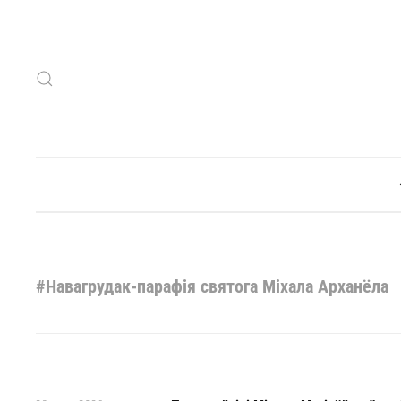
Skip to main content
#Навагрудак-парафія святога Міхала Арханёла