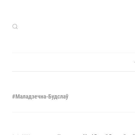
Skip to main content
#Маладзечна-Будслаў