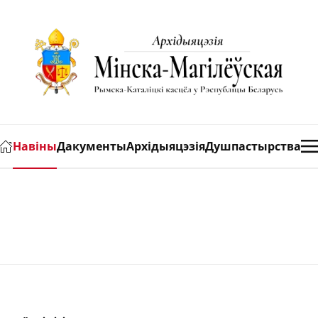
Навіны
Дакументы
Архідыяцэзія
Душпастырства