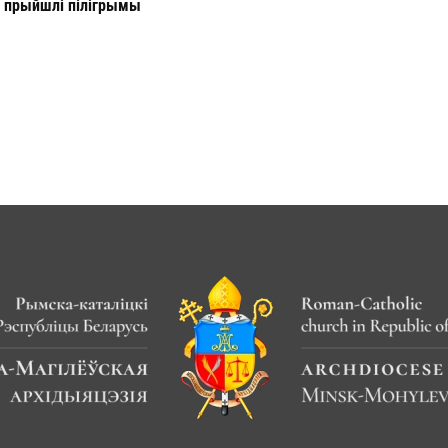
й прыйшлі пілігрымы