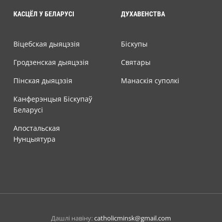
КАСЦЁЛ У БЕЛАРУСІ
ДУХАВЕНСТВА
Віцебская дыяцэзія
Біскупы
Гродзенская дыяцэзія
Святары
Пінская дыяцэзія
Манаскія суполкі
Канферэнцыя Біскупаў
Беларусі
Апостальская
Нунцыятура
Дашлі навіну:
catholicminsk@gmail.com