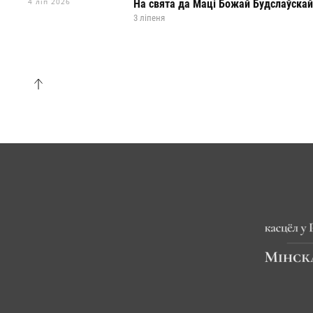
4 ліп 2026
На свята да Маці Божай Будслаўска
3 ліпеня