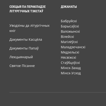
СЕКЦЫЯ ПА ПЕРАКЛАДЗЕ
ДЭКАНАТЫ
ЛІТУРГІЧНЫХ ТЭКСТАЎ
Бабруйскі
Уводзіны да літургічных
Барысаўскі
кніг
Валожынскі
Вілейскі
Дакументы Касцёла
Магілёўскі
Маладзечанскі
Дакументы Папаў
Мядзельскі
Лекцыянарый
Нясвіжскі
Стаўбцоўскі
Святое Пісанне
Мінск-Захад
Мінск-Усход