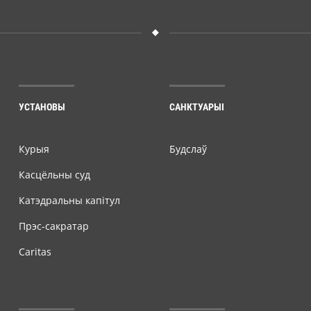
УСТАНОВЫ
САНКТУАРЫІ
Курыя
Будслаў
Касцёльны суд
Катэдральны капітул
Прэс-сакратар
Caritas