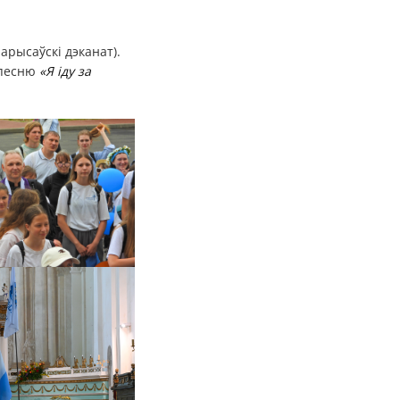
арысаўскі дэканат).
 песню
«Я іду за