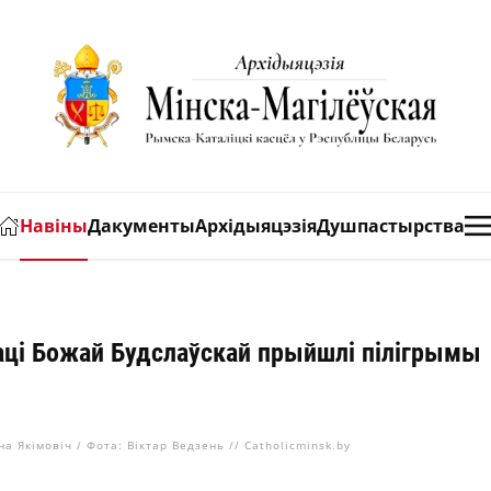
Навіны
Дакументы
Архідыяцэзія
Душпастырства
аці Божай Будслаўскай прыйшлі пілігрымы
на Якімовіч / Фота: Віктар Ведзень // Catholicminsk.by