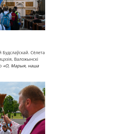
й Будслаўскай. Сёлета
яцэзія, Валожынскі
ню
«О, Марыя, наша