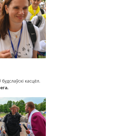
 будслаўскі касцёл.
ега.