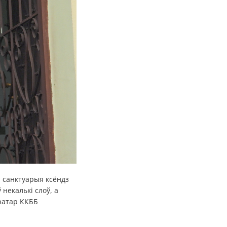
 санктуарыя ксёндз
некалькі слоў, а
кратар ККББ