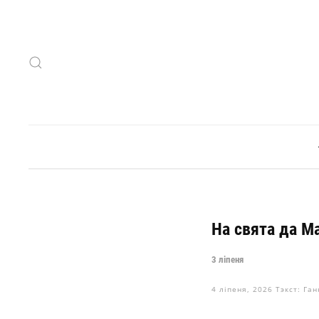
Skip to main content
На свята да М
3 ліпеня
4 ліпеня, 2026
Тэкст: Ган