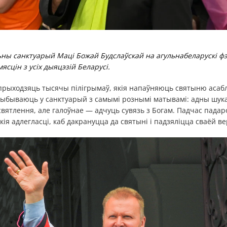
ы санктуарый Маці Божай Будслаўскай на агульнабеларускі фэ
ясцін з усіх дыяцэзій Беларусі.
 прыходзяць тысячы пілігрымаў, якія напаўняюць святыню асаб
прыбываюць у санктуарый з самымі рознымі матывамі: адны шук
вятлення, але галоўнае — адчуць сувязь з Богам. Падчас пада
ія адлегласці, каб дакрануцца да святыні і падзяліцца сваёй ве