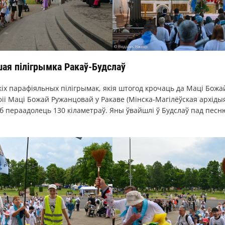
ая пілігрымка Ракаў-Будслаў
кіх парафіяльных пілігрымак, якія штогод крочаць да Маці Божа
фіі Маці Божай Ружанцовай у Ракаве (Мінска-Магілёўская архіды
 каб пераадолець 130 кіламетраў. Яны ўвайшлі ў Будслаў пад пес