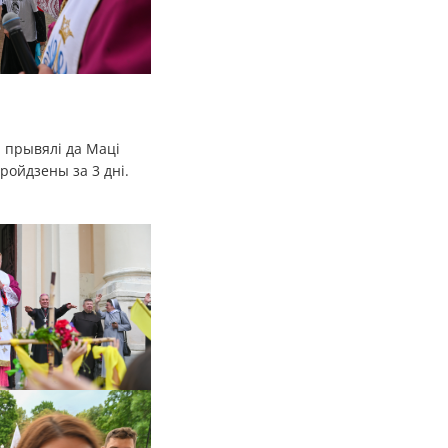
, прывялі да Маці
ройдзены за 3 дні.