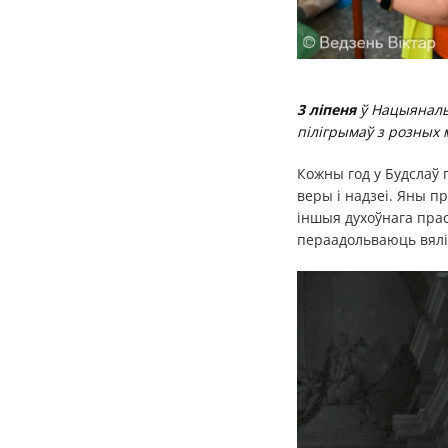
3 ліпеня
ў Нацыянальн
пілігрымаў з розных м
Кожны год у Будслаў
веры і надзеі. Яны 
іншыя духоўнага прас
пераадольваюць вялік