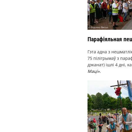
Парафіяльная пеш
Гэта адна з нешматлі
75 пілігрымаў з пара
дэканат) ішлі 4 дні,
Маці».