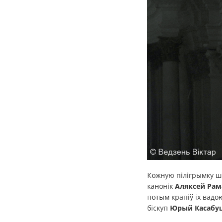
Кожную пілігрымку ш
канонік
Аляксей Рам
потым крапіў іх вадо
біскуп
Юрый Касабуц