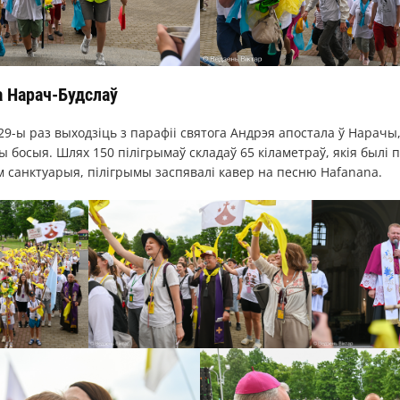
 Нарач-Будслаў
 29-ы раз выходзіць з парафіі святога Андрэя апостала ў Нарачы
 босыя. Шлях 150 пілігрымаў складаў 65 кіламетраў, якія былі п
 санктуарыя, пілігрымы заспявалі кавер на песню Hafanana.