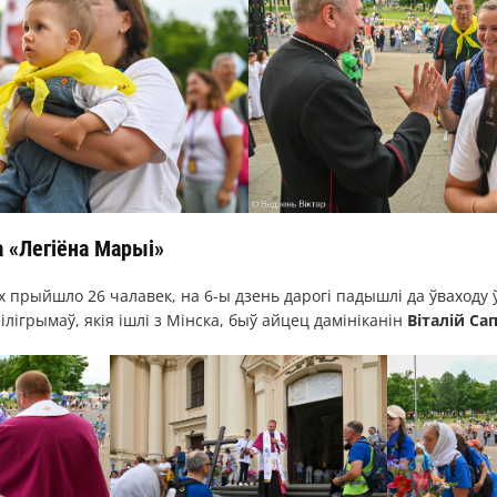
 «Легіёна Марыі»
х прыйшло 26 чалавек, на 6-ы дзень дарогі падышлі да ўваходу ў
лігрымаў, якія ішлі з Мінска, быў айцец дамініканін
Віталій Сап