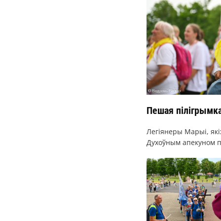
Пешая пілігрымка
Легіянеры Марыі, які
Духоўным апекуном пі