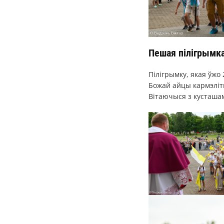
Пешая пілігрымка
Пілігрымку, якая ўжо
Божай айцы кармэліты
Вітаючыся з кусташам