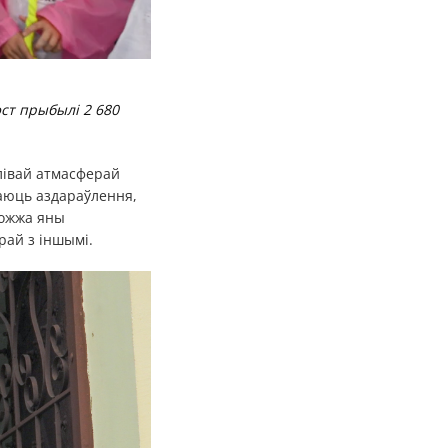
ст прыбылі 2 680
лівай атмасферай
аюць аздараўлення,
рожжа яны
рай з іншымі.