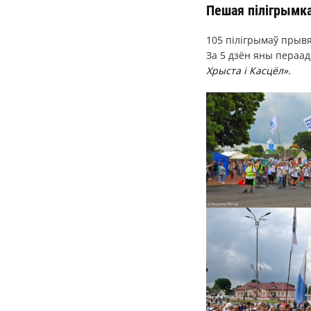
Пешая пілігрымк
105 пілігрымаў прывя
За 5 дзён яны пераад
Хрыста і Касцёл».