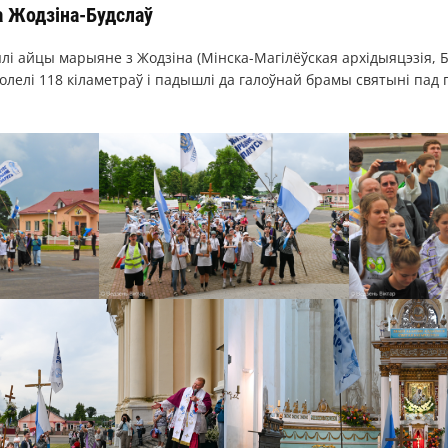
а Жодзіна-Будслаў
лі айцы марыяне з Жодзіна (Мінска-Магілёўская архідыяцэзія, Б
олелі 118 кіламетраў і падышлі да галоўнай брамы святыні пад