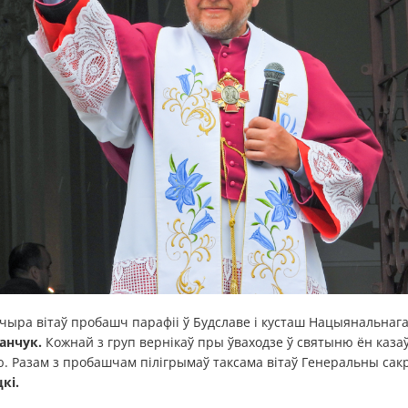
чыра вітаў пробашч парафіі ў Будславе і кусташ Нацыянальнага
анчук.
Кожнай з груп вернікаў пры ўваходзе ў святыню ён казаў 
ю. Разам з пробашчам пілігрымаў таксама вітаў Генеральны са
кі.