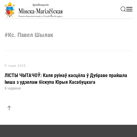
Skip to main content
#Кс. Павел Шылак
9 чэрв 2025
ЛІСТЫ ЧЫТАЧОЎ: Каля руінаў касцёла ў Дубраве прайшла
Імша з удзелам біскупа Юрыя Касабуцкага
8 чэрвеня