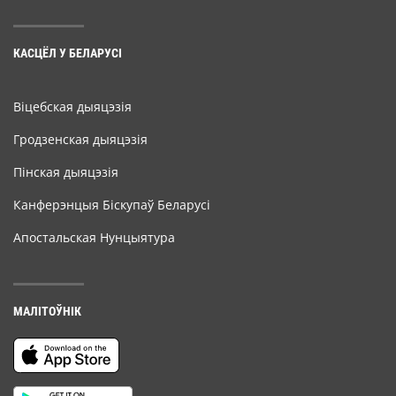
КАСЦЁЛ У БЕЛАРУСІ
Віцебская дыяцэзія
Гродзенская дыяцэзія
Пінская дыяцэзія
Канферэнцыя Біскупаў Беларусі
Апостальская Нунцыятура
МАЛІТОЎНІК