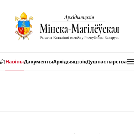
Навіны
Дакументы
Архідыяцэзія
Душпастырства