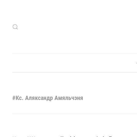
Skip to main content
#Кс. Аляксандр Амяльчэня