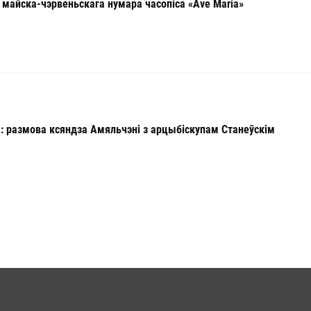
 майска-чэрвеньскага нумара часопіса «Ave Maria»
ы: размова ксяндза Амяльчэні з арцыбіскупам Станеўскім