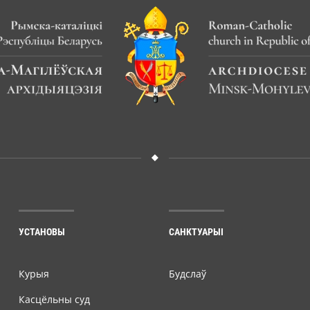
УСТАНОВЫ
САНКТУАРЫІ
Курыя
Будслаў
Касцёльны суд