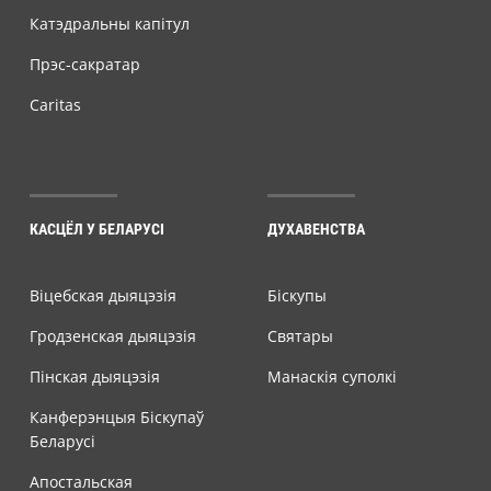
Катэдральны капітул
Прэс-сакратар
Caritas
КАСЦЁЛ У БЕЛАРУСІ
ДУХАВЕНСТВА
Віцебская дыяцэзія
Біскупы
Гродзенская дыяцэзія
Святары
Пінская дыяцэзія
Манаскія суполкі
Канферэнцыя Біскупаў
Беларусі
Апостальская