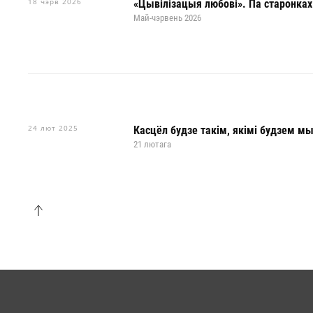
18 чэрв 2026
«Цывілізацыя любові». Па старонках
Май-чэрвень 2026
24 лют 2025
Касцёл будзе такім, якімі будзем м
21 лютага