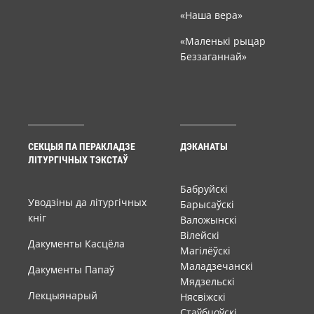
«Наша вера»
«Маленькі рыцар
Беззаганнай»
СЕКЦЫЯ ПА ПЕРАКЛАДЗЕ
ДЭКАНАТЫ
ЛІТУРГІЧНЫХ ТЭКСТАЎ
Бабруйскі
Уводзіны да літургічных
Барысаўскі
кніг
Валожынскі
Вілейскі
Дакументы Касцёла
Магілёўскі
Маладзечанскі
Дакументы Папаў
Мядзельскі
Лекцыянарый
Нясвіжскі
Стаўбцоўскі