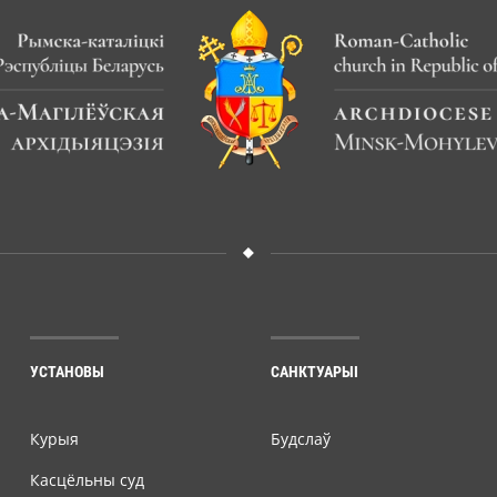
УСТАНОВЫ
САНКТУАРЫІ
Курыя
Будслаў
Касцёльны суд