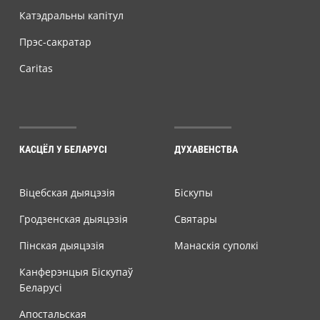
Катэдральны капітул
Прэс-сакратар
Caritas
КАСЦЁЛ У БЕЛАРУСІ
ДУХАВЕНСТВА
Віцебская дыяцэзія
Біскупы
Гродзенская дыяцэзія
Святары
Пінская дыяцэзія
Манаскія суполкі
Канферэнцыя Біскупаў
Беларусі
Апостальская