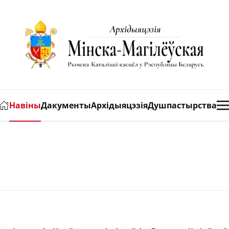
Навіны
Дакументы
Архідыяцэзія
Душпастырства