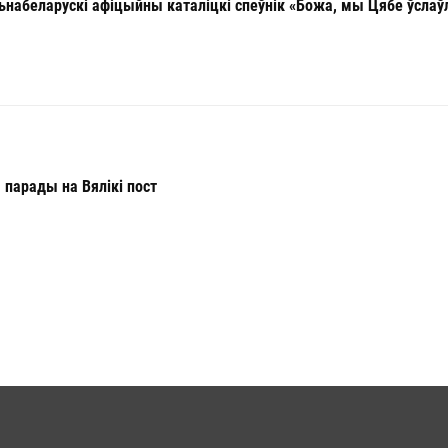
ьнабеларускі афіцыйны каталіцкі спеўнік «Божа, мы Цябе ўсла
я парады на Вялікі пост