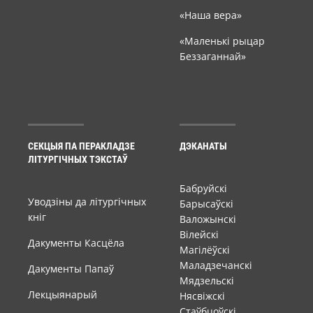
«Наша вера»
«Маленькі рыцар
Беззаганнай»
СЕКЦЫЯ ПА ПЕРАКЛАДЗЕ
ДЭКАНАТЫ
ЛІТУРГІЧНЫХ ТЭКСТАЎ
Бабруйскі
Уводзіны да літургічных
Барысаўскі
кніг
Валожынскі
Вілейскі
Дакументы Касцёла
Магілёўскі
Маладзечанскі
Дакументы Папаў
Мядзельскі
Лекцыянарый
Нясвіжскі
Стаўбцоўскі