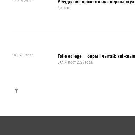
17 ліп 2026
У Будславе прэзентавалі першы агул
4 ліпеня
18 лют 2026
Tolle et lege — бяры і чытай: кніжны
Вялікі пост 2026 года