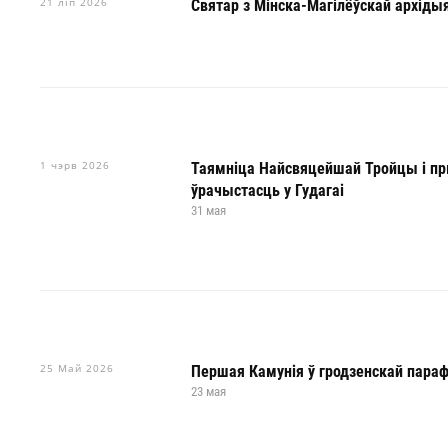
21 ліп 2026
Святар з Мінска-Магілёўскай архід
1 чэрв 2026
Таямніца Найсвяцейшай Тройцы і пр
ўрачыстасць у Гудагаі
31 мая
25 Май 2026
Першая Камунія ў гродзенскай параф
23 мая