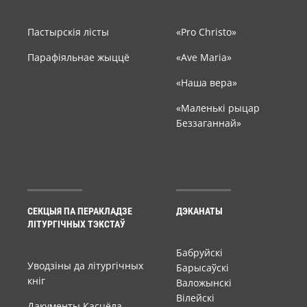
Пастырскія лісты
«Pro Christo»
Парафіяльнае жыццё
«Ave Maria»
«Наша вера»
«Маленькі рыцар
Беззаганнай»
СЕКЦЫЯ ПА ПЕРАКЛАДЗЕ
ДЭКАНАТЫ
ЛІТУРГІЧНЫХ ТЭКСТАЎ
Бабруйскі
Уводзіны да літургічных
Барысаўскі
кніг
Валожынскі
Вілейскі
Дакументы Касцёла