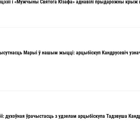
ыяцэзіі і «Мужчыны Святога Юзафа» аднавілі прыдарожны крыж
ысутнасць Марыі ў нашым жыцці: арцыбіскуп Кандрусевіч узна
іі: духоўная ўрачыстасць з удзелам арцыбіскупа Тадэвуша Канд