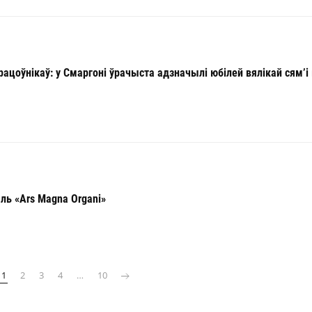
ацоўнікаў: у Смаргоні ўрачыста адзначылі юбілей вялікай сям’і
ль «Ars Magna Organi»
1
2
3
4
…
10