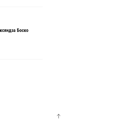
 ксяндза Боско