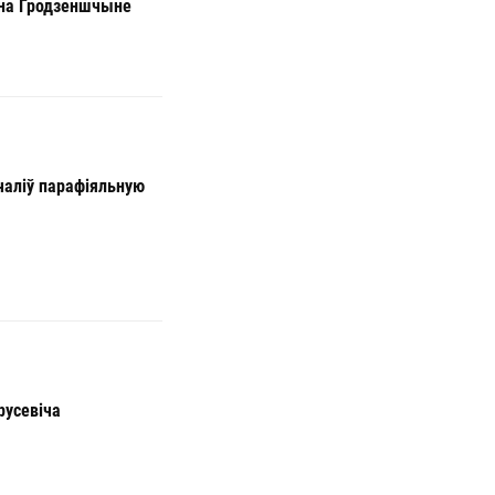
 на Гродзеншчыне
чаліў парафіяльную
русевіча