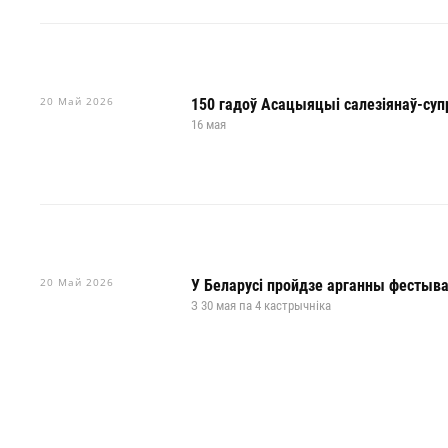
20 Май 2026
150 гадоў Асацыяцыі салезіянаў-супр
16 мая
20 Май 2026
У Беларусі пройдзе арганны фестыва
З 30 мая па 4 кастрычніка