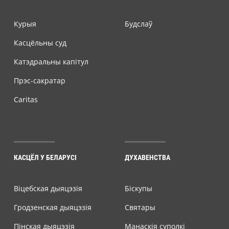
Курыя
Будслаў
Касцёльны суд
Катэдральны капітул
Прэс-сакратар
Caritas
КАСЦЁЛ У БЕЛАРУСІ
ДУХАВЕНСТВА
Віцебская дыяцэзія
Біскупы
Гродзенская дыяцэзія
Святары
Пінская дыяцэзія
Манаскія суполкі