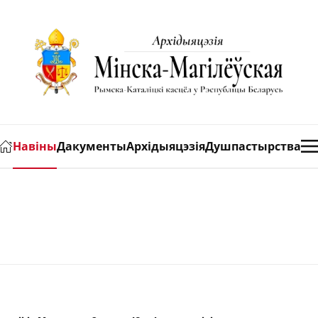
Навіны
Дакументы
Архідыяцэзія
Душпастырства