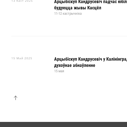
13 Каст 2025
Арцыбіскуп Кандрусевіч падчас юбіл
будуецца жывы Касцёл
11-12 кастрычніка
15 Май 2025
Арцыбіскуп Кандрусевіч у Калінінгр
духоўнае абнаўленне
15 мая