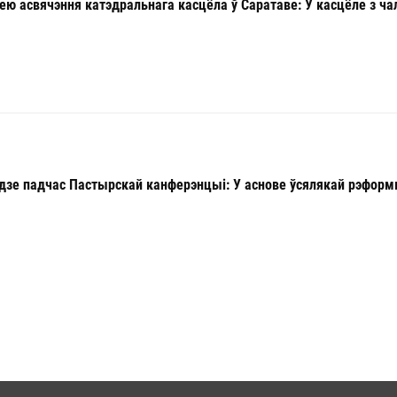
ею асвячэння катэдральнага касцёла ў Саратаве: У касцёле з ч
адзе падчас Пастырскай канферэнцыі: У аснове ўсялякай рэформ