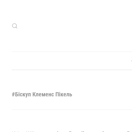
Skip to main content
#Біскуп Клеменс Пікель