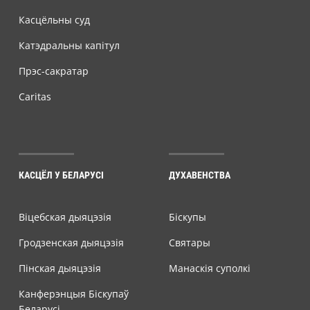
Касцёльны суд
Катэдральны капітул
Прэс-сакратар
Caritas
КАСЦЁЛ У БЕЛАРУСІ
ДУХАВЕНСТВА
Віцебская дыяцэзія
Біскупы
Гродзенская дыяцэзія
Святары
Пінская дыяцэзія
Манаскія суполкі
Канферэнцыя Біскупаў
Беларусі