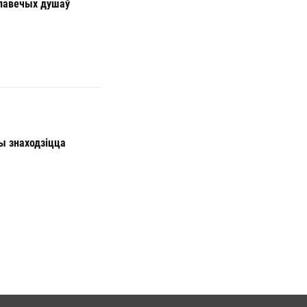
алавечых душаў
ы знаходзіцца