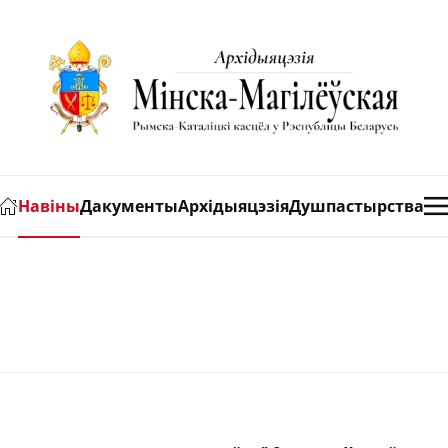
Навіны
Дакументы
Архідыяцэзія
Душпастырства