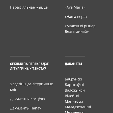
Парафіяльнае жыццё
«Ave Maria»
«Наша вера»
«Маленькі рыцар
Беззаганнай»
СЕКЦЫЯ ПА ПЕРАКЛАДЗЕ
ДЭКАНАТЫ
ЛІТУРГІЧНЫХ ТЭКСТАЎ
Бабруйскі
Уводзіны да літургічных
Барысаўскі
кніг
Валожынскі
Вілейскі
Дакументы Касцёла
Магілёўскі
Маладзечанскі
Дакументы Папаў
Мядзельскі