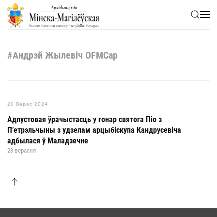
Skip to main content
#Андрэй Жылевіч OFMCap
26 Верас 2024
Адпустовая ўрачыстасць у гонар святога Піо з
П’етрэльчыны з удзелам арцыбіскупа Кандрусевіча
адбылася ў Маладзечне
23 верасня