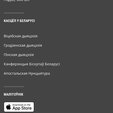
КАСЦЁЛ У БЕЛАРУСІ
Віцебская дыяцэзія
Гродзенская дыяцэзія
Пінская дыяцэзія
Канферэнцыя Біскупаў Беларусі
Апостальская Нунцыятура
МАЛІТОЎНІК