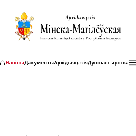
Навіны
Дакументы
Архідыяцэзія
Душпастырства