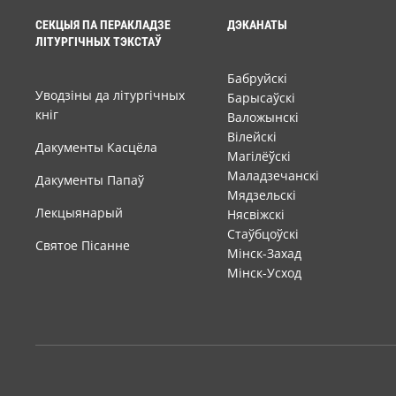
СЕКЦЫЯ ПА ПЕРАКЛАДЗЕ
ДЭКАНАТЫ
ЛІТУРГІЧНЫХ ТЭКСТАЎ
Бабруйскі
Уводзіны да літургічных
Барысаўскі
кніг
Валожынскі
Вілейскі
Дакументы Касцёла
Магілёўскі
Маладзечанскі
Дакументы Папаў
Мядзельскі
Лекцыянарый
Нясвіжскі
Стаўбцоўскі
Святое Пісанне
Мінск-Захад
Мінск-Усход