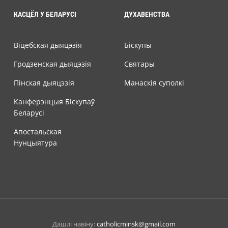
КАСЦЁЛ У БЕЛАРУСІ
ДУХАВЕНСТВА
Віцебская дыяцэзія
Біскупы
Гродзенская дыяцэзія
Святары
Пінская дыяцэзія
Манаскія суполкі
Канферэнцыя Біскупаў
Беларусі
Апостальская
Нунцыятура
Дашлі навіну:
catholicminsk@gmail.com