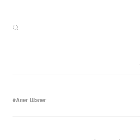
Skip to main content
#Алег Шэлег