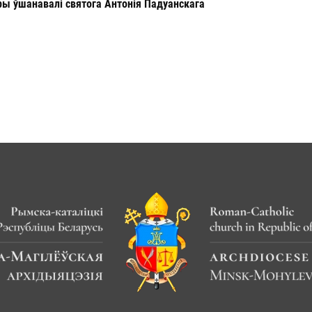
ы ўшанавалі святога Антонія Падуанскага