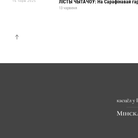
16 чэрв 2025
ЛІСТЫ ЧЫТАЧОЎ: На Сарафінавай гар
13 чэрвеня