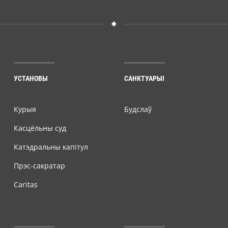
УСТАНОВЫ
САНКТУАРЫІ
Курыя
Будслаў
Касцёльны суд
Катэдральны капітул
Прэс-сакратар
Caritas