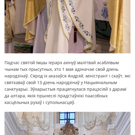
Падчас святой Імшы іерарх ахінуў малітвай асаблівым
чынам тых прысутных, хто 1 мая адзначае свой дзень
народзінаў. Сярод іх аказаўся Андрэй, міністрант і скаўт, які
святкаваў свой 13 дзень народзінаў у Нацыянальным
санктуарыі. Эўхарыстыя працягнулася працэсіяй з дарамі
да алтара, якія прынеслі прадстаўнікі паасобных
касцёльных рухаў і супольнасцяў.