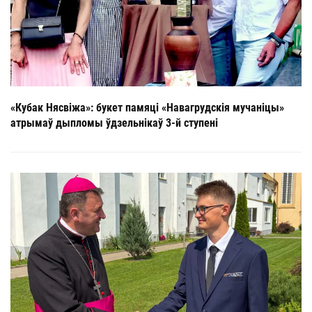
«Кубак Нясвіжа»: букет памяці «Навагрудскія мучаніцы»
атрымаў дыпломы ўдзельнікаў 3-й ступені