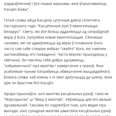
аздараўленняў і ўсе іншыя харызмы, якія ўпрыгожваюць
Касцёл Божы”.
Гэтыя словы айца Касцёла сугучныя дэвізу сёлетняга
пастырскага года: “Касцёльныя рухі ў евангелізацыі
Беларусі”. Свету, які ўсё больш аддаляецца ад сапраўднай
веры ў Бога, патрэбна новая евангелізацыя. Сённяшні
чалавек, які не адмаўляецца ад веры ў існаванне Бога,
часта сам сабе стварае вобраз “свайго” Бога, які павінен
заспакойваць яго пажаданні. Часта вернікі прыходзяць у
святыню, бо там яны сябе добра адчуваюць,
“забываючыся” пра малітву і навяртанне з грахоў. Яны
асаблівым чынам патрабуюць абвяшчэння жыццядайнага
Божага слова, каб кожны з іх змог далучыцца да шляху, якім
ідзе за Хрыстом Яго Касцёл.
Іерарх прызнаўся, што малітва касцёльных рухаў, такіх як
“Маргарытка” ці “Маці ў малітве”, з’яўляецца для яго вельмі
адчувальнай. Таксама ён падзяліўся тым, што ведае пра
выпадкі, калі суладная малітва шматлікіх касцёльных рухаў