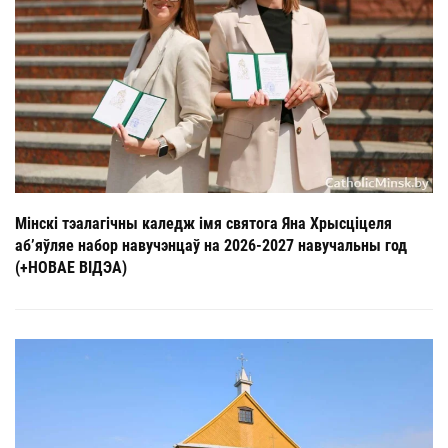
Мінскі тэалагічны каледж імя святога Яна Хрысціцеля
аб’яўляе набор навучэнцаў на 2026-2027 навучальны год
(+НОВАЕ ВІДЭА)