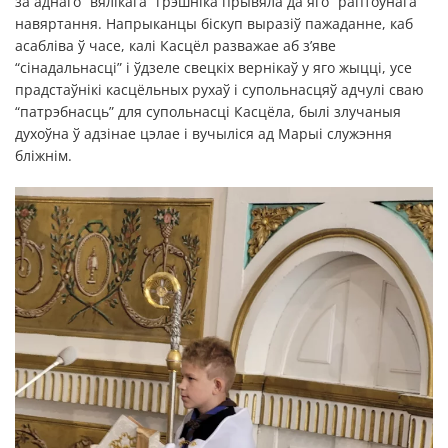
за аднаго “вялікага” грэшніка прывяла да яго “раптоўнага”
навяртання. Напрыканцы біскуп выразіў пажаданне, каб
асабліва ў часе, калі Касцёл разважае аб з’яве
“сінадальнасці” і ўдзеле свецкіх вернікаў у яго жыцці, усе
прадстаўнікі касцёльных рухаў і супольнасцяў адчулі сваю
“патрэбнасць” для супольнасці Касцёла, былі злучаныя
духоўна ў адзінае цэлае і вучыліся ад Марыі служэння
бліжнім.