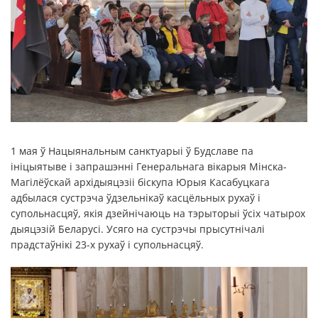
1 мая ў Нацыянальным санктуарыі ў Будславе па
ініцыятыве і запрашэнні Генеральнага вікарыя Мінска-
Магілёўскай архідыяцэзіі біскупа Юрыя Касабуцкага
адбылася сустрэча ўдзельнікаў касцёльных рухаў і
супольнасцяў, якія дзейнічаюць на тэрыторыі ўсіх чатырох
дыяцэзій Беларусі. Усяго на сустрэчы прысутнічалі
прадстаўнікі 23-х рухаў і супольнасцяў.