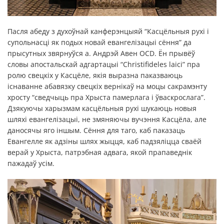
Пасля абеду з духоўнай канферэнцыяй “Касцёльныя рухі і
супольнасці як подых новай евангелізацыі сёння” да
прысутных звярнуўся а. Андрэй Авен OCD. Ён прывёў
словы апостальскай адгартацыі “Christifideles laici” пра
ролю свецкіх у Касцёле, якія выразна паказваюць
існаванне абавязку свецкіх вернікаў на моцы сакрамэнту
хросту “сведчыць пра Хрыста памерлага і ўваскрослага”.
Дзякуючы харызмам касцёльныя рухі шукаюць новыя
шляхі евангелізацыі, не змяняючы вучэння Касцёла, але
даносячы яго іншым. Сёння для таго, каб паказаць
Евангелле як адзіны шлях жыцця, каб падзяліцца сваёй
верай у Хрыста, патрэбная адвага, якой прапаведнік
пажадаў усім.