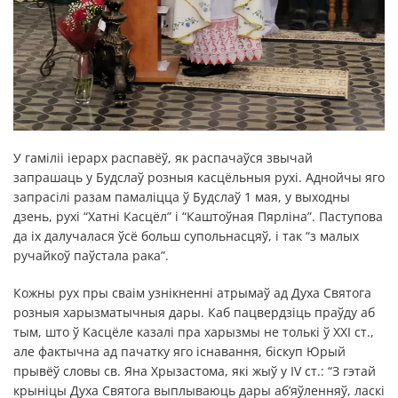
У гаміліі іерарх распавёў, як распачаўся звычай
запрашаць у Будслаў розныя касцёльныя рухі. Аднойчы яго
запрасілі разам памаліцца ў Будслаў 1 мая, у выходны
дзень, рухі “Хатні Касцёл” і “Каштоўная Пярліна”. Паступова
да іх далучалася ўсё больш супольнасцяў, і так “з малых
ручайкоў паўстала рака”.
Кожны рух пры сваім узнікненні атрымаў ад Духа Святога
розныя харызматычныя дары. Каб пацвердзіць праўду аб
тым, што ў Касцёле казалі пра харызмы не толькі ў XXI ст.,
але фактычна ад пачатку яго існавання, біскуп Юрый
прывёў словы св. Яна Хрызастома, які жыў у IV ст.: “З гэтай
крыніцы Духа Святога выплываюць дары аб’яўленняў, ласкі