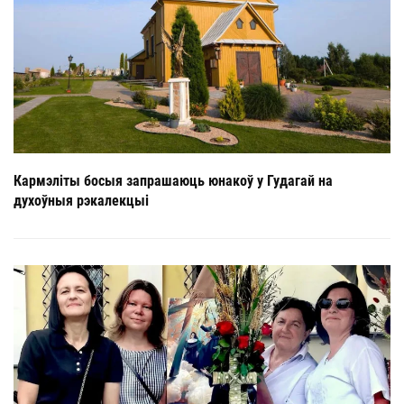
Кармэліты босыя запрашаюць юнакоў у Гудагай на
духоўныя рэкалекцыі