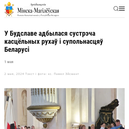
Skip to main content
У Будславе адбылася сустрэча
касцёльных рухаў і супольнасцяў
Беларусі
1 мая
2 мая, 2024
Тэкст і фота: кс. Павел Эйсмант