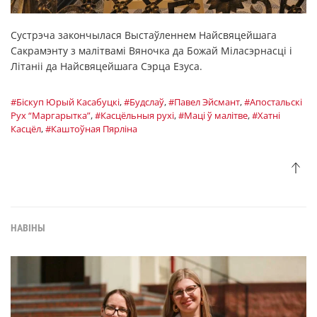
Сустрэча закончылася Выстаўленнем Найсвяцейшага
Сакрамэнту з малітвамі Вяночка да Божай Міласэрнасці і
Літаніі да Найсвяцейшага Сэрца Езуса.
#Біскуп Юрый Касабуцкі
,
#Будслаў
,
#Павел Эйсмант
,
#Апостальскі
Рух “Маргарытка”
,
#Касцёльныя рухі
,
#Маці ў малітве
,
#Хатні
Касцёл
,
#Каштоўная Пярліна
НАВІНЫ