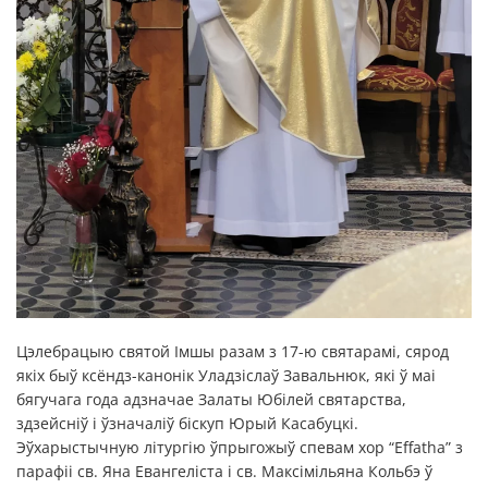
Цэлебрацыю святой Імшы разам з 17-ю святарамі, сярод
якіх быў ксёндз-канонік Уладзіслаў Завальнюк, які ў маі
бягучага года адзначае Залаты Юбілей святарства,
здзейсніў і ўзначаліў біскуп Юрый Касабуцкі.
Эўхарыстычную літургію ўпрыгожыў спевам хор “Effatha” з
парафіі св. Яна Евангеліста і св. Максімільяна Кольбэ ў