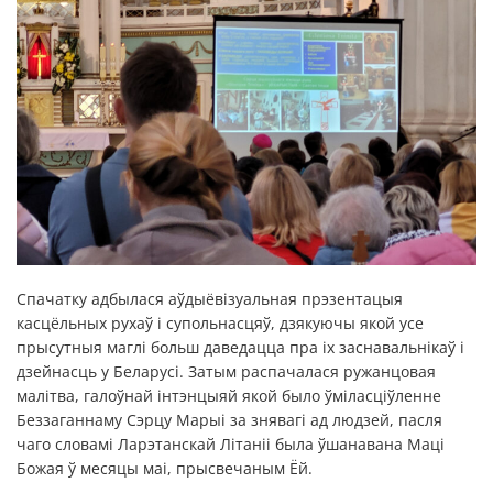
Спачатку адбылася аўдыёвізуальная прэзентацыя
касцёльных рухаў і супольнасцяў, дзякуючы якой усе
прысутныя маглі больш даведацца пра іх заснавальнікаў і
дзейнасць у Беларусі. Затым распачалася ружанцовая
малітва, галоўнай інтэнцыяй якой было ўміласціўленне
Беззаганнаму Сэрцу Марыі за знявагі ад людзей, пасля
чаго словамі Ларэтанскай Літаніі была ўшанавана Маці
Божая ў месяцы маі, прысвечаным Ёй.