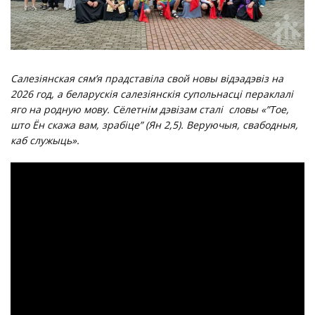
Салезіянская сям’я прадставіла свой новы відэадэвіз на
2026 год, а беларускія салезіянскія супольнасці пераклалі
яго на родную мову. Сёлетнім дэвізам сталі словы «”Тое,
што Ён скажа вам, зрабіце” (Ян 2,5). Веруючыя, свабодныя,
каб служыць».