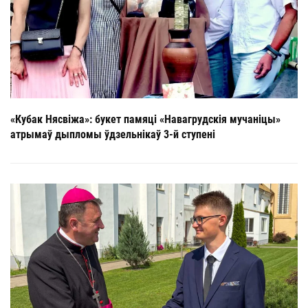
«Кубак Нясвіжа»: букет памяці «Навагрудскія мучаніцы»
атрымаў дыпломы ўдзельнікаў 3-й ступені