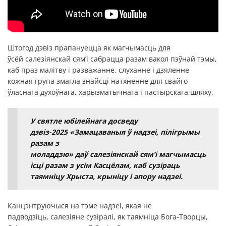
Штогод дэвіз прапануецца як магчымасць для
ўсёй салезіянскай сям’і сабрацца разам вакол пэўнай тэмы,
каб праз малітву і разважанне, слуханне і дзяленне
кожная група змагла знайсці натхненне для свайго
ўласнага духоўнага, харызматычнага і пастырскага шляху.
У святле юбілейнага досведу
дэвіз-2025 «Замацаваныя ў надзеі, пілігрымы
разам з
моладдзю» даў салезіянскай сям’і магчымасць
ісці разам з усім Касцёлам, каб сузіраць
таямніцу Хрыста, крыніцу і апору надзеі.
Канцэнтруючыся на тэме надзеі, якая не
падводзіць, салезіяне сузіралі, як таямніца Бога-Творцы,