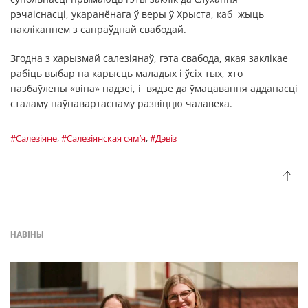
рэчаіснасці, укаранёнага ў веры ў Хрыста, каб жыць
пакліканнем з сапраўднай свабодай.
Згодна з харызмай салезіянаў, гэта свабода, якая заклікае
рабіць выбар на карысць маладых і ўсіх тых, хто
пазбаўлены «віна» надзеі, і вядзе да ўмацавання адданасці
сталаму паўнавартаснаму развіццю чалавека.
#Салезіяне
,
#Салезіянская сям’я
,
#Дэвіз
НАВІНЫ