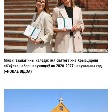
Мінскі тэалагічны каледж імя святога Яна Хрысціцеля
аб’яўляе набор навучэнцаў на 2026-2027 навучальны год
(+НОВАЕ ВІДЭА)