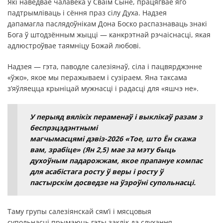
Які наведвае чалавека ў Сваім Сыне, працягвае яго
падтрымліваць і сёння праз сілу Духа. Надзея
дапамагла паслядоўнікам Дона Боско распазнаваць знакі
Бога ў штодзённым жыцці — канкрэтнай рэчаіснасці, якая
адлюстроўвае таямніцу Божай любові.
Надзея — гэта, паводле салезіянаў, сіла і пацвярджэнне
«ўжо», якое мы перажываем і сузіраем. Яна таксама
з’яўляецца крыніцай мужнасці і радасці для «яшчэ не».
У перыяд вялікіх пераменаў і выклікаў разам з
беспрэцэдэнтнымі
магчымасцямі дэвіз-2026 «Тое, што Ён скажа
вам, зрабіце» (Ян 2,5) мае за мэту быць
духоўным падарожжам, якое прапануе компас
для асабістага росту ў веры і росту ў
пастырскім досведзе на ўзроўні супольнасці.
Таму групы салезіянскай сям’і і мясцовыя
супольнасці прымаюць гэты заклік да слухання