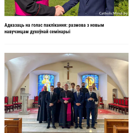
Адказаць на голас паклікання: размова з новым
навучэнцам духоўнай семінарыі