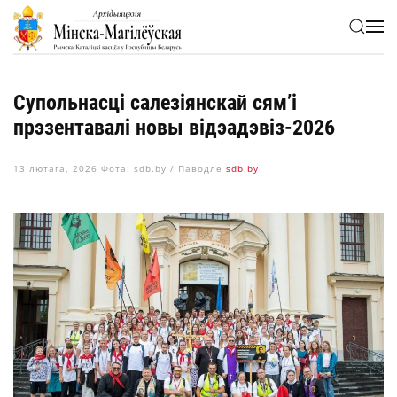
Skip to main content
Супольнасці салезіянскай сям’і
прэзентавалі новы відэадэвіз-2026
13 лютага, 2026
Фота: sdb.by / Паводле
sdb.by