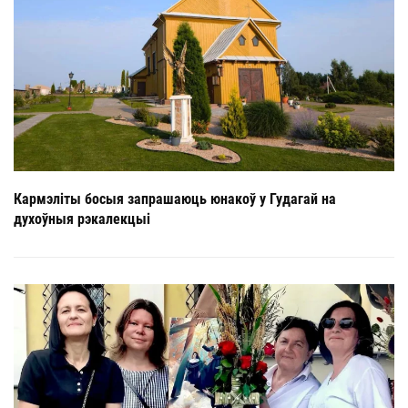
Кармэліты босыя запрашаюць юнакоў у Гудагай на
духоўныя рэкалекцыі