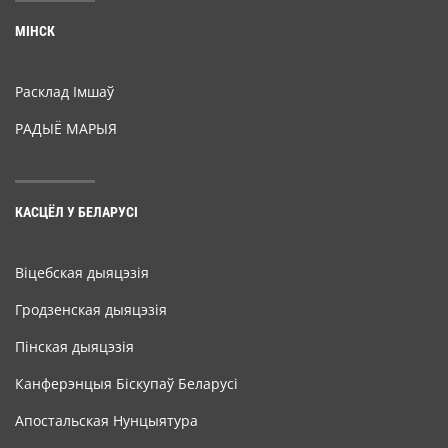
МІНСК
Расклад Імшаў
РАДЫЁ МАРЫЯ
КАСЦЁЛ У БЕЛАРУСІ
Віцебская дыяцэзія
Гродзенская дыяцэзія
Пінская дыяцэзія
Канферэнцыя Біскупаў Беларусі
Апостальская Нунцыятура