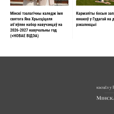
Мінскі тэалагічны каледж імя
Кармэліты босыя за
святога Яна Хрысціцеля
юнакоў у Гудагай на 
аб’яўляе набор навучэнцаў на
рэкалекцыі
2026-2027 навучальны год
(+НОВАЕ ВІДЭА)