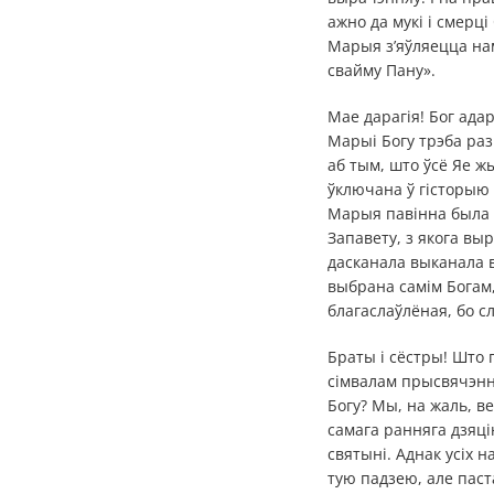
ажно да мукі і смерці
Марыя з’яўляецца нам 
свайму Пану».
Мае дарагія! Бог ад
Марыі Богу трэба раз
аб тым, што ўсё Яе ж
ўключана ў гісторыю 
Марыя павінна была в
Запавету, з якога в
дасканала выканала в
выбрана самім Богам,
благаслаўлёная, бо сл
Браты і сёстры! Што 
сімвалам прысвячэнн
Богу? Мы, на жаль, в
самага ранняга дзяці
святыні. Аднак усіх 
тую падзею, але паст