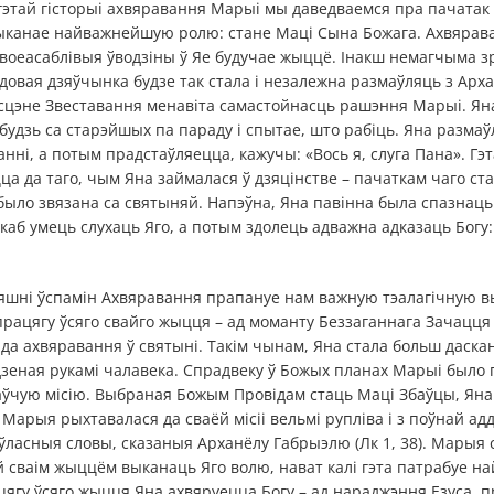
гэтай гісторыі ахвяравання Марыі мы даведваемся пра пачатак 
ыканае найважнейшую ролю: стане Маці Сына Божага. Ахвяра
воеасаблівыя ўводзіны ў Яе будучае жыццё. Інакш немагчыма з
адовая дзяўчынка будзе так стала і незалежна размаўляць з Ар
сцэне Звеставання менавіта самастойнасць рашэння Марыі. Яна
будзь са старэйшых па параду і спытае, што рабіць. Яна размаўл
нні, а потым прадстаўляецца, кажучы: «Вось я, слуга Пана». Гэ
ца да таго, чым Яна займалася ў дзяцінстве – пачаткам чаго ст
ыло звязана са святыняй. Напэўна, Яна павінна была спазнаць
к, каб умець слухаць Яго, а потым здолець адважна адказаць Богу
няшні ўспамін Ахвяравання прапануе нам важную тэалагічную 
рацягу ўсяго свайго жыцця – ад моманту Беззаганнага Зачацця 
да ахвяравання ў святыні. Такім чынам, Яна стала больш даск
дзеная рукамі чалавека. Спрадвеку ў Божых планах Марыі было
аўчую місію. Выбраная Божым Провідам стаць Маці Збаўцы, Яна
 Марыя рыхтавалася да сваёй місіі вельмі рупліва і з поўнай а
ўласныя словы, сказаныя Арханёлу Габрыэлю (Лк 1, 38). Марыя
й сваім жыццём выканаць Яго волю, нават калі гэта патрабуе на
цягу ўсяго жыцця Яна ахвяруецца Богу – ад нараджэння Езуса, п