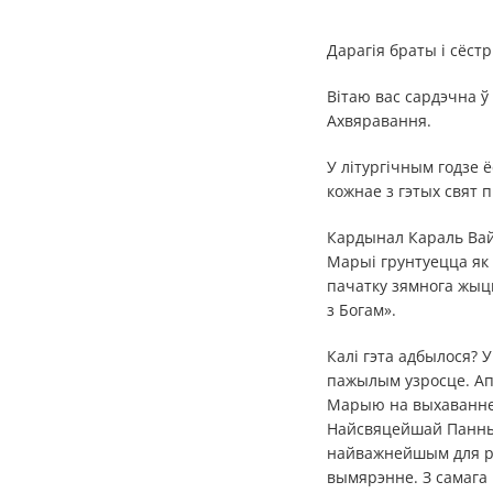
Дарагія браты і сёстр
Вітаю вас сардэчна 
Ахвяравання.
У літургічным годзе
кожнае з гэтых свят 
Кардынал Караль Вай
Марыі грунтуецца як 
пачатку зямнога жыц
з Богам».
Калі гэта адбылося? У
пажылым узросце. Ап
Марыю на выхаванне 
Найсвяцейшай Панны 
найважнейшым для рэл
вымярэнне. З самага 