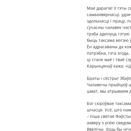
Мае дарагія! У гэты
самаахвярнасці, удзя
здольнасці і працу, 
сучасны чалавек час
трэба адкінуць гэтую
быць таксама мэтаю ў
Ён адрасаваны да кож
патрэбна, гэта згода
ці стане маё і тваё
Карынцянаў кажа: «Ці
Браты і сёстры! Збаў
Чалавечы прыйшоў шук
шмат, мы атрымаем 
Бог скіроўвае таксама
шчасця. Усё, што нам
– піша святая Фаўсты
ахвяру з усёю свядом
Ввелічы. Хоць бы нічо