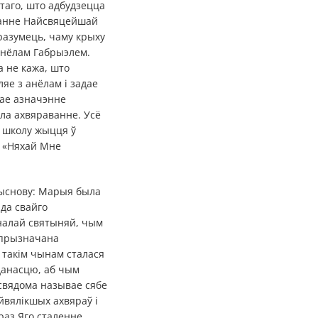
таго, што адбудзецца
ванне Найсвяцейшай
разумець, чаму крыху
ханёлам Габрыэлем.
 не кажа, што
яе з анёлам і задае
тае азначэнне
ала ахвяраванне. Усё
 школу жыцця ў
: «Няхай Мне
выснову: Марыя была
да свайго
аналай святыняй, чым
 прызначана
 такім чынам сталася
дданасцю, аб чым
 свядома называе сябе
йвялікшых ахвяраў і
раз Яго сталенне,