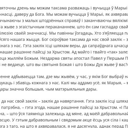
 святочны дзень мы можам таксама разважаць і вучыцца ў Марыі
чнасці, даверу да Бога. Мы можам вучыцца ў Марыі, як ахвярав
пачынаючы з малых штодзённых справаў і заканчваючы вялікімі 
та жыве з эгаістычным перакананнем, што ён сам гаспадар сва
 ілюзію сваёй значнасці. Мы павінны ўзгадаць, Хто з’яўляецца п
сяго нашага жыцця. Бог скіроўвае таксама да нас свой заклік – 
нага з нас. Гэта заклік ісці шляхам веры, да сапраўднага шчасц
, нашае рашэнне пайсці за Хрыстом. Ад майго і твайго «так» зале
 сэрца жыллём Божым. Нездарма святы апостал Павел у Першым П
 не ведаеце, што вы святыня Божая і што Божы Дух жыве ў вас?» 
ленне адбываецца там, дзе мы жывём, у час, у якім Бог выбраў 
аць і збавіць кожнага з нас. Калі мы аддамо усё, як Марыя, –
дары значна большыя, чым матэрыяльныя дары.
 да нас свой заклік – заклік да навяртання. Гэта заклік ісці шля
 патрэбна, – гэта згода, нашае рашэнне пайсці за Хрыстом. «І П
на, – што ўся таямніца залежыць ад мяне, ад маёй дабравольна
асцю. У гэтым дабравольным і свядомым акце ёсць уся сіла і ка
га з таго, на што я ахвяравалася, я не дасягнула, аднак перад 