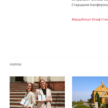
Старшыня Канферэнцыі
#Арцыбiскуп Юзаф Стан
НАВІНЫ