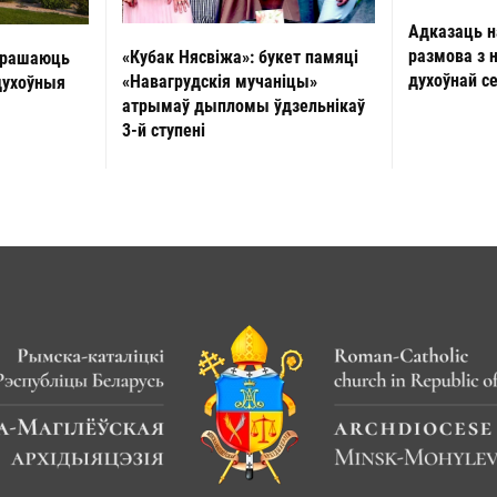
Адказаць н
размова з 
«Кубак Нясвіжа»: букет памяці
прашаюць
духоўнай с
«Навагрудскія мучаніцы»
духоўныя
атрымаў дыпломы ўдзельнікаў
3-й ступені