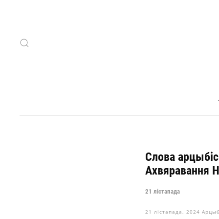
Skip to main content
Слова арцыбіс
Ахвяравання 
21 лістапада
21 лістапада, 2024
Арцыб