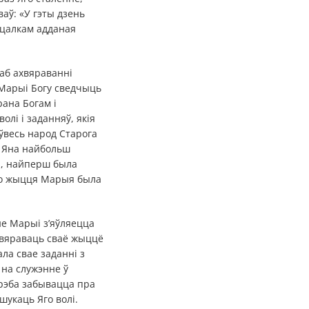
ваў: «У гэты дзень
я цалкам адданая
аб ахвяраванні
 Марыі Богу сведчыць
ана Богам і
лі і заданняў, якія
ўвесь народ Старога
. Яна найбольш
ы, найперш была
йго жыцця Марыя была
не Марыі з’яўляецца
хвяраваць сваё жыццё
ла свае заданні з
 на служэнне ў
 трэба забывацца пра
шукаць Яго волі.