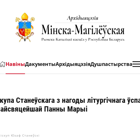
Навіны
Дакументы
Архідыяцэзія
Душпастырства
купа Станеўскага з нагоды літургічнага ўсп
Найсвяцейшай Панны Марыі
іскуп Юзаф Станеўскі