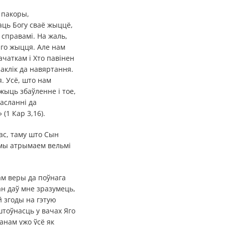
 пакоры,
аць Богу сваё жыццё,
справамі. На жаль,
йго жыцця. Але нам
ачаткам і Хто павінен
заклік да навяртання.
я. Усё, што нам
жыць збаўленне і тое,
асланні да
(1 Кар 3,16).
нас, таму што Сын
 мы атрымаем вельмі
хам веры да поўнага
ан даў мне зразумець,
й згоды на гэтую
штоўнасць у вачах Яго
Панам ужо ўсё як