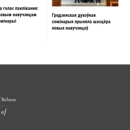
а голас паклікання:
новым навучэнцам
Гродзенская духоўная
емінарыі
семінарыя прыняла шасцёра
новых навучэнцаў