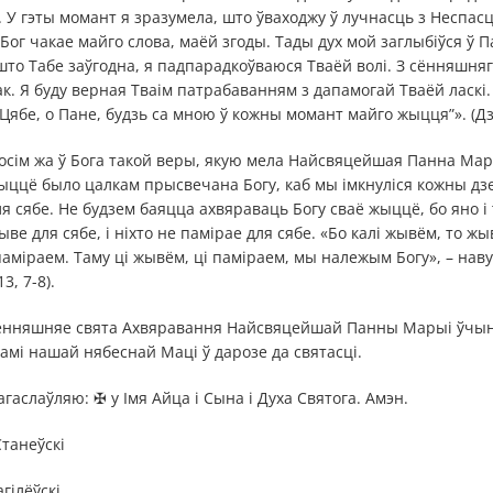
 У гэты момант я зразумела, што ўваходжу ў лучнасць з Неспас
Бог чакае майго слова, маёй згоды. Тады дух мой заглыбіўся ў Па
 што Табе заўгодна, я падпарадкоўваюся Тваёй волі. З сённяшняг
к. Я буду верная Тваім патрабаванням з дапамогай Тваёй ласкі.
Цябе, о Пане, будзь са мною ў кожны момант майго жыцця”». (Дз.
осім жа ў Бога такой веры, якую мела Найсвяцейшая Панна Мар
ыццё было цалкам прысвечана Богу, каб мы імкнуліся кожны дз
для сябе. Не будзем баяцца ахвяраваць Богу сваё жыццё, бо яно 
жыве для сябе, і ніхто не памірае для сябе. «Бо калі жывём, то жы
паміраем. Таму ці жывём, ці паміраем, мы належым Богу», – нав
3, 7-8).
сённяшняе свята Ахвяравання Найсвяцейшай Панны Марыі ўчын
амі нашай нябеснай Маці ў дарозе да святасці.
гаслаўляю: ✠ у Імя Айца і Сына і Духа Святога. Амэн.
танеўскі
гілёўскі