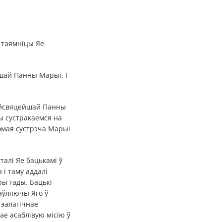
 таямніцы Яе
шай Панны Марыі. І
Найсвяцейшай Панны
ы сустракаемся на
омая сустрэча Марыі
талі Яе бацькамі ў
і таму аддалі
ы гады. Бацькі
аўляючы Яго ў
тэалагічнае
е асаблівую місію ў