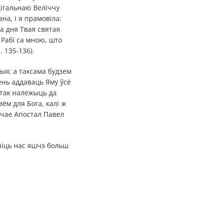
цігальнаю Веліччу
на, і я прамовіла:
а дня Твая святая
 Рабі са мною, што
 135-136).
ыя; а таксама будзем
ень аддаваць Яму ўсё
і так належыць да
вём для Бога, калі ж
учае Апостал Павел
іць нас яшчэ больш