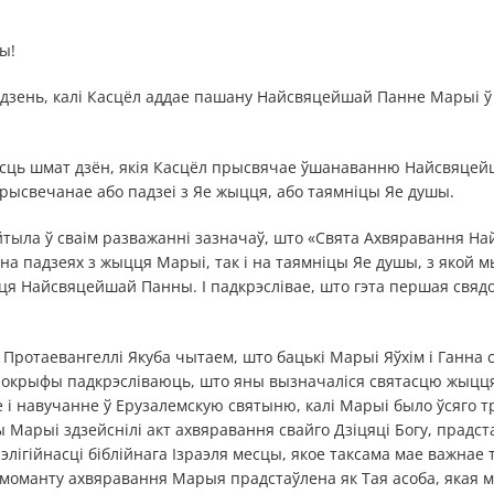
ы!
ў дзень, калі Касцёл аддае пашану Найсвяцейшай Панне Марыі ў
 ёсць шмат дзён, якія Касцёл прысвячае ўшанаванню Найсвяцей
прысвечанае або падзеі з Яе жыцця, або таямніцы Яе душы.
тыла ў сваім разважанні зазначаў, што «Свята Ахвяравання 
на падзеях з жыцця Марыі, так і на таямніцы Яе душы, з якой м
ця Найсвяцейшай Панны. І падкрэслівае, што гэта першая свяд
 Протаевангеллі Якуба чытаем, што бацькі Марыі Яўхім і Ганна с
окрыфы падкрэсліваюць, што яны вызначаліся святасцю жыцця 
і навучанне ў Ерузалемскую святыню, калі Марыі было ўсяго тр
Марыі здзейснілі акт ахвяравання свайго Дзіцяці Богу, прадст
ігійнасці біблійнага Ізраэля месцы, якое таксама мае важнае 
моманту ахвяравання Марыя прадстаўлена як Тая асоба, якая ма