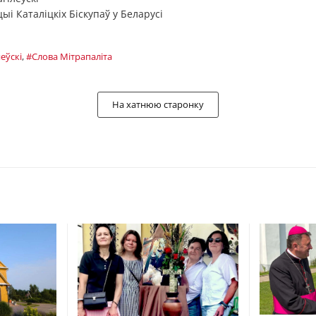
 Каталіцкіх Біскупаў у Беларусі
еўскі
,
#Слова Мітрапаліта
На хатнюю старонку