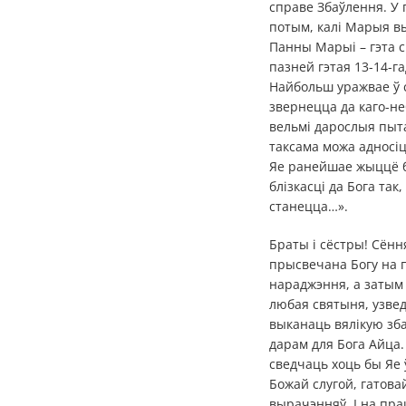
справе Збаўлення. У 
потым, калі Марыя в
Панны Марыі – гэта с
пазней гэтая 13-14-г
Найбольш уражвае ў 
звернецца да каго-не
вельмі дарослыя пыта
таксама можа адносіц
Яе ранейшае жыццё б
блізкасці да Бога та
станецца…».
Браты і сёстры! Сён
прысвечана Богу на п
нараджэння, а затым 
любая святыня, узве
выканаць вялікую зб
дарам для Бога Айца.
сведчаць хоць бы Яе 
Божай слугой, гатова
вырачэнняў. І на пра