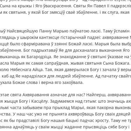
 Сына на крыжы і Яго ўваскрасення. Святы Ян Павел ІІ падкрэслі
як святыня, у якой Бог змясціў сваё збаўленне, і як слуга, яка
арыў Найсвяцейшую Панну Марыю паўнатою ласкі. Таму ўспамін 
глядаць у шырокім кантэксце гістарычнай падзеі: ахвяраванне
ыццё было сфарміравана ў ззянні Божай ласкі. Марыя была выбр
збаўлення. Бог падрыхтаваў Яе для дасканалага выканання Яго во
ыканаць як Багародзіца. Яе знаходжанне ў святыні ўказвае на 
ырасла Марыя як самая сапраўдная, жывая святыня Сына Божага
олю Нябеснага Айца. Тая, якая даверылася Богу і зачала ў вер
 каб ад Яе нарадзілася для людзей збаўленне. Ад пачатку сва
ухала Божае слова і верна яго захоўвала.
гэтае свята Ахвяравання азначае для нас? Найперш, ахвяраван
я жыцця Богу і Касцёлу. Задумаемся над гэтым: што значыць а
ельмі часта забываем пра прыклад Марыі, якая пакорна выконва
нства. У наш час ужо не прынята ахвяроўваць Богу сваіх дзяцей
нас як бы прадставілі Богу нашыя бацькі падчас хросту. Таму не
аянна аднаўляць у сваім жыцці жаданне прысвяціць сябе Богу і 