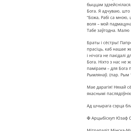
быццам здзейснілася.
Бога. Я адчуваю, што 
“Божа, Рабі са мною,
воля – мой падмацуна
Табе заўгодна. Малю 
Браты і сёстры! Папр
прасіць, каб нашае ж
і нічога не пакідалі 
Бога. Ніхто з нас не 
паміраем – для Бога 
Рымлянаў. (пар. Рым 1
Мае дарагія! Няхай 
якаснымі паслядоўнік
Ад шчырага сэрца бла
✠ Арцыбіскуп Юзаф С
Мітрапаліт Мінска-Ма