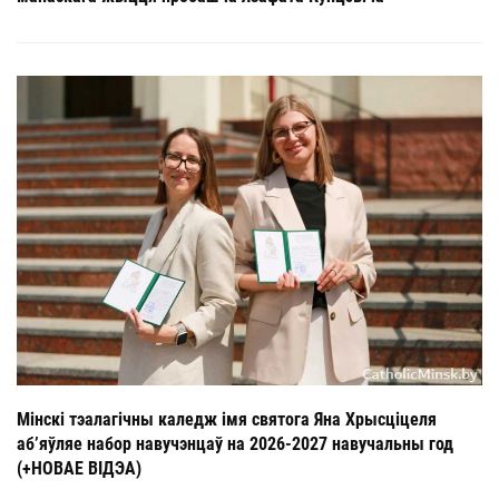
Мінскі тэалагічны каледж імя святога Яна Хрысціцеля
аб’яўляе набор навучэнцаў на 2026-2027 навучальны год
(+НОВАЕ ВІДЭА)