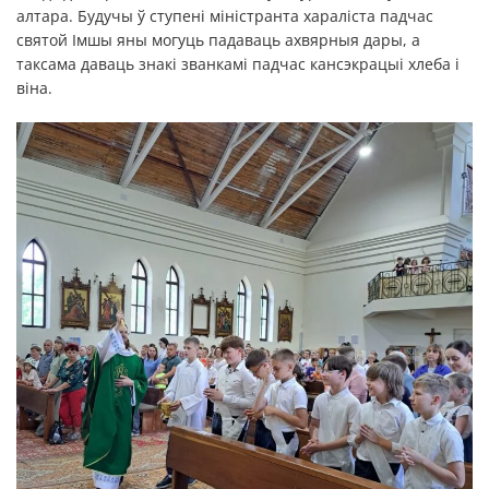
алтара. Будучы ў ступені міністранта хараліста падчас
святой Імшы яны могуць падаваць ахвярныя дары, а
таксама даваць знакі званкамі падчас кансэкрацыі хлеба і
віна.