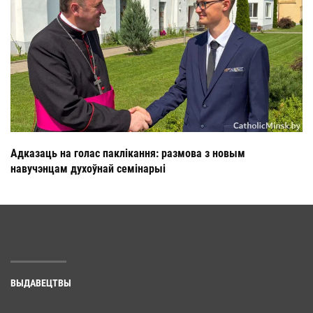
Адказаць на голас паклікання: размова з новым
навучэнцам духоўнай семінарыі
ВЫДАВЕЦТВЫ