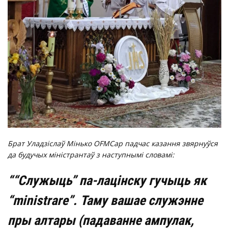
Брат Уладзіслаў Мінько OFMCap падчас казання звярнуўся
да будучых міністрантаў з наступнымі словамі:
““Служыць” па-лацінску гучыць як
“ministrare”. Таму вашае служэнне
пры алтары (падаванне ампулак,