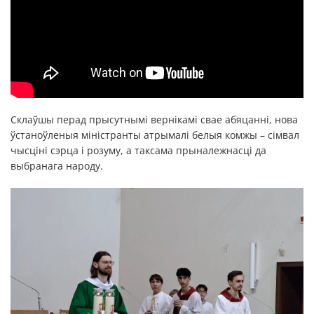
Склаўшы перад прысутнымі вернікамі свае абяцанні, нова
ўстаноўленыя міністранты атрымалі белыя комжы – сімвал
чысціні сэрца і розуму, а таксама прыналежнасці да
выбранага народу.