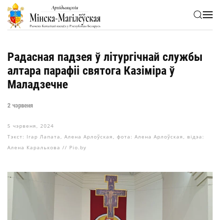
Skip to main content
Радасная падзея ў літургічнай службы
алтара парафіі святога Казіміра ў
Маладзечне
2 чэрвеня
5 чэрвеня, 2024
Тэкст: Ігар Лапата, Алена Арлоўская, фота: Алена Арлоўская, відэа:
Алена Каралькова // Pio.by