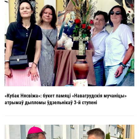
«Кубак Нясвіжа»: букет памяці «Навагрудскія мучаніцы»
атрымаў дыпломы ўдзельнікаў 3-й ступені