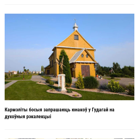
Кармэліты босыя запрашаюць юнакоў у Гудагай на
духоўныя рэкалекцыі