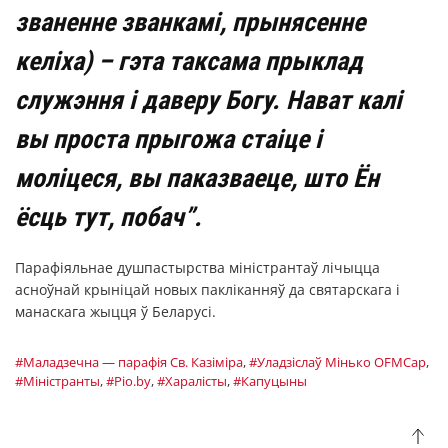
званенне званкамі, прынясенне
келіха) – гэта таксама прыклад
служэння і даверу Богу. Нават калі
вы проста прыгожа стаіце і
моліцеся, вы паказваеце, што Ён
ёсць тут, побач”.
Парафіяльнае душпастырства міністрантаў лічыцца
асноўнай крыніцай новых пакліканняў да святарскага і
манаскага жыцця ў Беларусі.
#Маладзечна — парафія Св. Казіміра
,
#Уладзіслаў Мінько OFMCap
,
#Міністранты
,
#Pio.by
,
#Харалісты
,
#Капуцыны