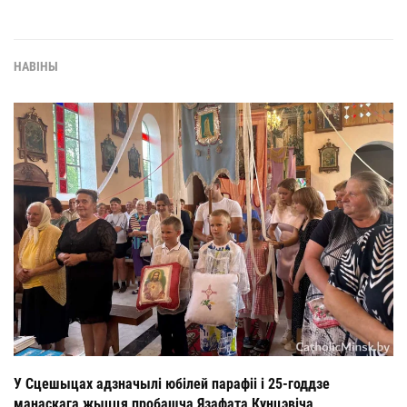
НАВІНЫ
У Сцешыцах адзначылі юбілей парафіі і 25-годдзе
манаскага жыцця пробашча Язафата Кунцэвіча