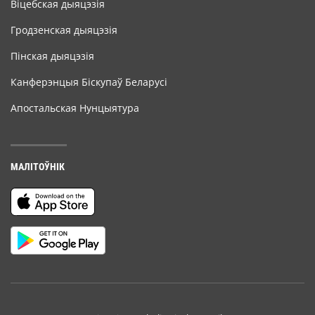
Віцебская дыяцэзія
Гродзенская дыяцэзія
Пінская дыяцэзія
Канферэнцыя Біскупаў Беларусі
Апостальская Нунцыятура
МАЛІТОЎНІК