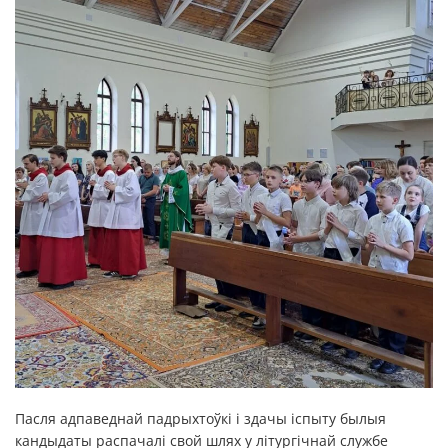
Пасля адпаведнай падрыхтоўкі і здачы іспыту былыя
кандыдаты распачалі свой шлях у літургічнай службе