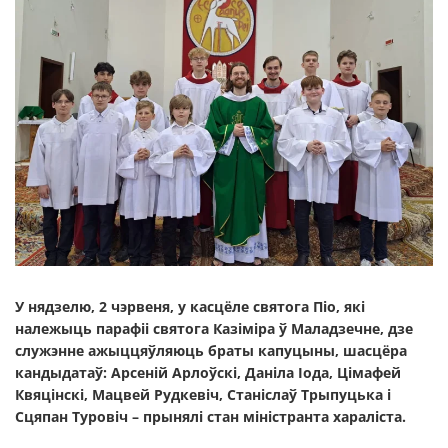
У нядзелю, 2 чэрвеня, у касцёле святога Піо, які
належыць парафіі святога Казіміра ў Маладзечне, дзе
служэнне ажыццяўляюць браты капуцыны, шасцёра
кандыдатаў: Арсеній Арлоўскі, Даніла Іода, Цімафей
Квяцінскі, Мацвей Рудкевіч, Станіслаў Трыпуцька і
Сцяпан Туровіч – прынялі стан міністранта хараліста.