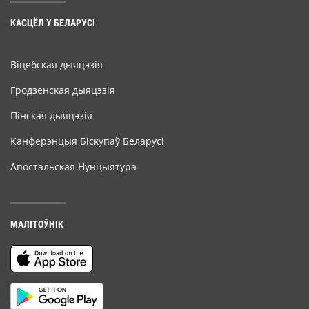
КАСЦЁЛ У БЕЛАРУСІ
Віцебская дыяцэзія
Гродзенская дыяцэзія
Пінская дыяцэзія
Канферэнцыя Біскупаў Беларусі
Апостальская Нунцыятура
МАЛІТОЎНІК