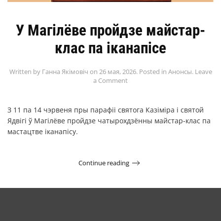
У Магілёве пройдзе майстар-
клас па іканапісе
Written by
Ганна Якімовіч
on
26 мая, 2026
. Posted in
Анонсы
.
Leave
a Comment
З 11 па 14 чэрвеня пры парафіі святога Казіміра і святой
Ядвігі ў Магілёве пройдзе чатырохдзённы майстар-клас па
мастацтве іканапісу.
Continue reading