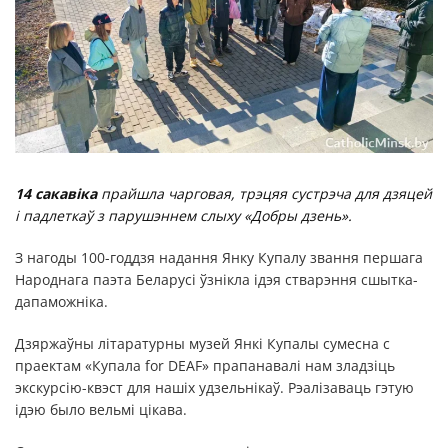
14 сакавіка
прайшла чарговая, трэцяя сустрэча для дзяцей
і падлеткаў з парушэннем слыху «Добры дзень».
З нагоды 100-годдзя надання Янку Купалу звання першага
Народнага паэта Беларусі ўзнікла ідэя стварэння сшытка-
дапаможніка.
Дзяржаўны літаратурны музей Янкі Купалы сумесна с
праектам «Купала for DEAF» прапанавалі нам зладзіць
экскурсію-квэст для нашіх удзельнікаў. Рэалізаваць гэтую
ідэю было вельмі цікава.