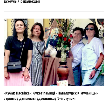
духоўныя рэкалекцыі
«Кубак Нясвіжа»: букет памяці «Навагрудскія мучаніцы»
атрымаў дыпломы ўдзельнікаў 3-й ступені