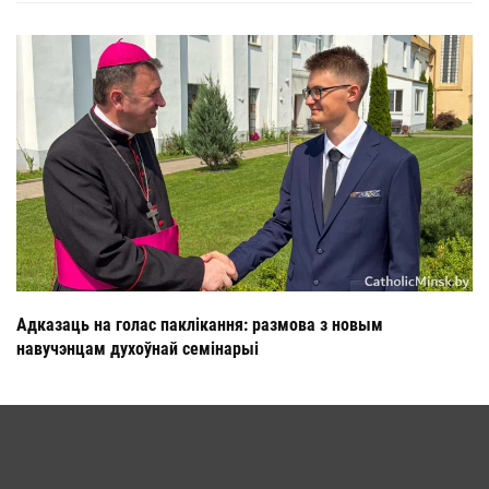
Адказаць на голас паклікання: размова з новым
навучэнцам духоўнай семінарыі