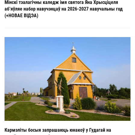
Мінскі тэалагічны каледж імя святога Яна Хрысціцеля
аб’яўляе набор навучэнцаў на 2026-2027 навучальны год
(+НОВАЕ ВІДЭА)
Кармэліты босыя запрашаюць юнакоў у Гудагай на