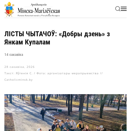
Skip to main content
ЛІСТЫ ЧЫТАЧОЎ: «Добры дзень» з
Янкам Купалам
14 сакавіка
28 сакавіка, 2026
Тэкст: Яўгенія С. / Фота: арганізатары мерапрыемства //
Catholicminsk.by