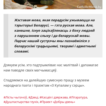
Жэставая мова, якая перадусім ужываецца на
тэрыторыі Беларусі, — гэта руская мова. Але,
канешне, існуе зацікаўленасць з боку людзей
з парушэннем слыху і да беларускай мовы.
Падчас нашай сустрэчы яны пазнаёміліся з
беларускімі традыцыямі, творамі і адметнымі
словамі.
Дзякуем усім, хто падтрымлівае нас малітвай і дапамагае
нам паводле сваіх магчымасцяў.
Спадзяемся на далейшую сумесную працу з музеем
народнага паэта і праэктам «З Купалам у сэрцы».
#Лісты чытачоў
,
#Дзеці
,
#Касцёл і дзяржава
,
#Літаратура
,
#Душпастырства глухіх
,
#Праект «Добры дзень»