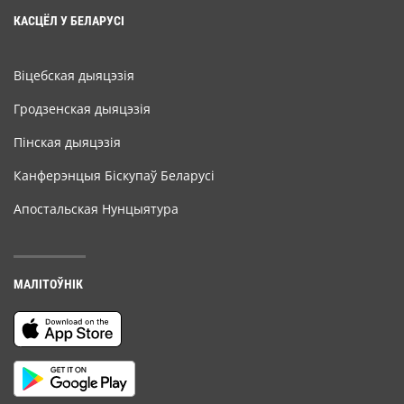
КАСЦЁЛ У БЕЛАРУСІ
Віцебская дыяцэзія
Гродзенская дыяцэзія
Пінская дыяцэзія
Канферэнцыя Біскупаў Беларусі
Апостальская Нунцыятура
МАЛІТОЎНІК