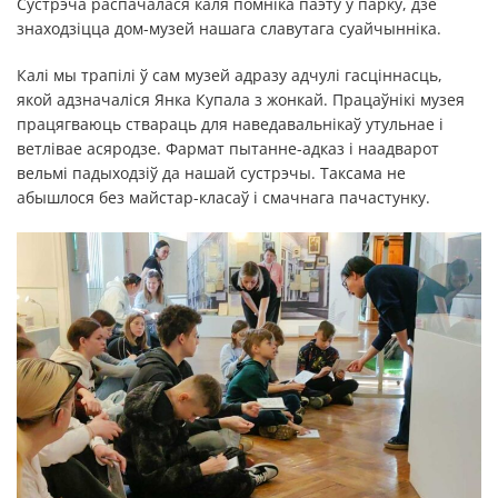
Сустрэча распачалася каля помніка паэту у парку, дзе
знаходзіцца дом-музей нашага славутага суайчынніка.
Калі мы трапілі ў сам музей адразу адчулі гасціннасць,
якой адзначаліся Янка Купала з жонкай. Працаўнікі музея
працягваюць ствараць для наведавальнікаў утульнае і
ветлівае асяродзе. Фармат пытанне-адказ і наадварот
вельмі падыходзіў да нашай сустрэчы. Таксама не
абышлося без майстар-класаў і смачнага пачастунку.