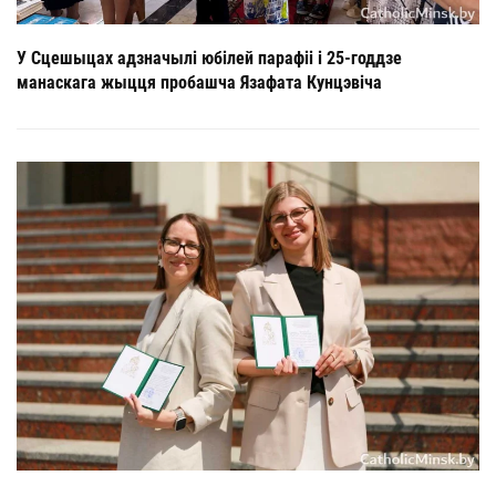
У Сцешыцах адзначылі юбілей парафіі і 25-годдзе
манаскага жыцця пробашча Язафата Кунцэвіча