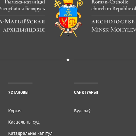
УСТАНОВЫ
САНКТУАРЫІ
Курыя
Будслаў
Касцёльны суд
Катэдральны капітул