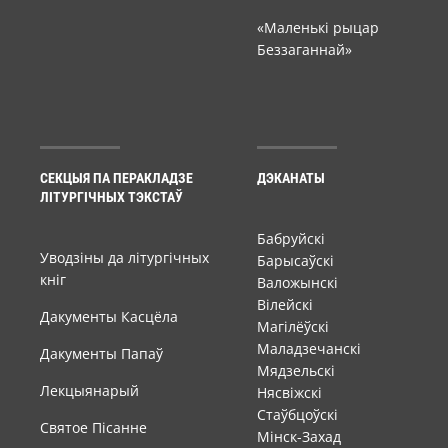
«Маленькі рыцар
Беззаганнай»
СЕКЦЫЯ ПА ПЕРАКЛАДЗЕ
ДЭКАНАТЫ
ЛІТУРГІЧНЫХ ТЭКСТАЎ
Бабруйскі
Уводзіны да літургічных
Барысаўскі
кніг
Валожынскі
Вілейскі
Дакументы Касцёла
Магілёўскі
Маладзечанскі
Дакументы Папаў
Мядзельскі
Лекцыянарый
Нясвіжскі
Стаўбцоўскі
Святое Пісанне
Мінск-Захад