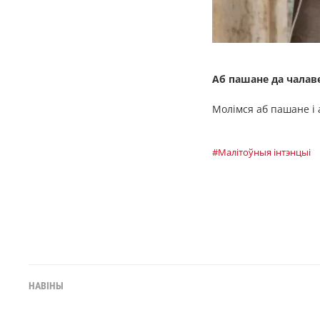
Аб пашане да чалав
Молімся аб пашане і
#Малітоўныя інтэнцыі
НАВІНЫ