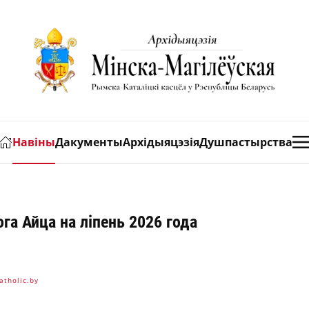
Навіны
Дакументы
Архідыяцэзія
Душпастырства
га Айца на ліпень 2026 года
atholic.by