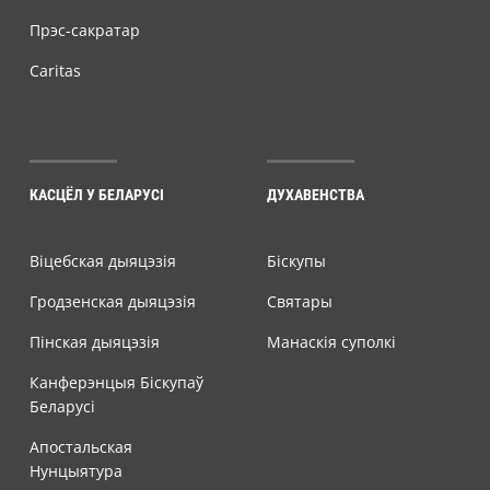
Прэс-сакратар
Caritas
КАСЦЁЛ У БЕЛАРУСІ
ДУХАВЕНСТВА
Віцебская дыяцэзія
Біскупы
Гродзенская дыяцэзія
Святары
Пінская дыяцэзія
Манаскія суполкі
Канферэнцыя Біскупаў
Беларусі
Апостальская
Нунцыятура