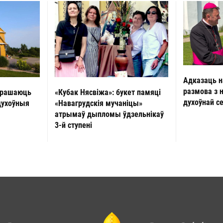
Адказаць н
размова з 
«Кубак Нясвіжа»: букет памяці
прашаюць
духоўнай с
«Навагрудскія мучаніцы»
духоўныя
атрымаў дыпломы ўдзельнікаў
3-й ступені