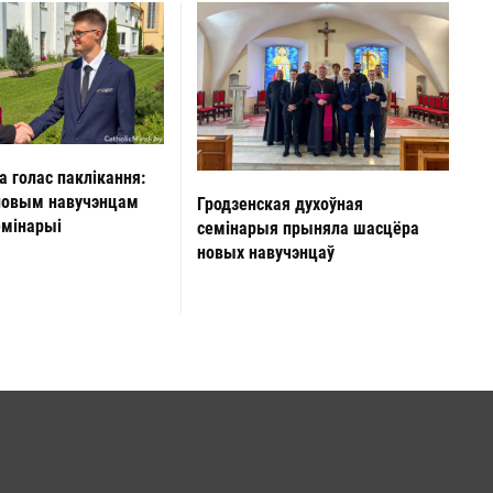
а голас паклікання:
новым навучэнцам
Гродзенская духоўная
емінарыі
семінарыя прыняла шасцёра
новых навучэнцаў