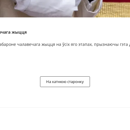
ечага жыцця
 абароне чалавечага жыцця на ўсіх яго этапах, прызнаючы гэта
На хатнюю старонку