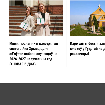
Мінскі тэалагічны каледж імя
Кармэліты босыя за
святога Яна Хрысціцеля
юнакоў у Гудагай на 
аб’яўляе набор навучэнцаў на
рэкалекцыі
2026-2027 навучальны год
(+НОВАЕ ВІДЭА)