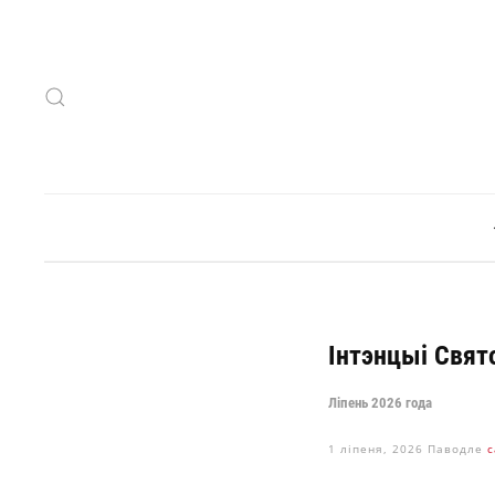
Skip to main content
Інтэнцыі Свято
Ліпень 2026 года
1 ліпеня, 2026
Паводле
c