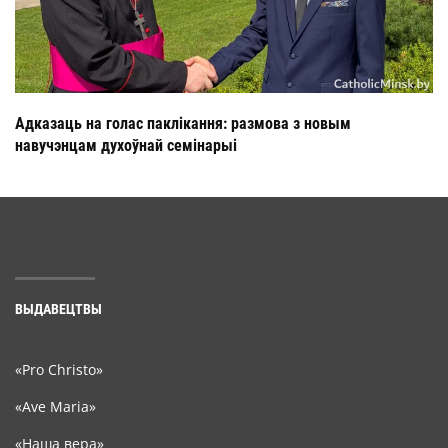
Адказаць на голас паклікання: размова з новым
навучэнцам духоўнай семінарыі
ВЫДАВЕЦТВЫ
«Pro Christo»
«Ave Maria»
«Наша вера»