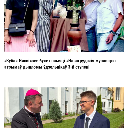
«Кубак Нясвіжа»: букет памяці «Навагрудскія мучаніцы»
атрымаў дыпломы ўдзельнікаў 3-й ступені