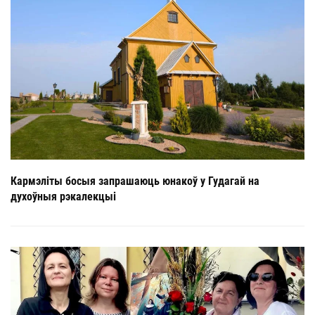
Кармэліты босыя запрашаюць юнакоў у Гудагай на
духоўныя рэкалекцыі