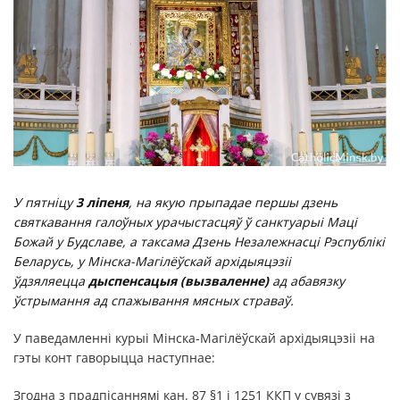
У пятніцу
3 ліпеня
, на якую прыпадае першы дзень
святкавання галоўных урачыстасцяў ў санктуарыі Маці
Божай у Будславе, а таксама Дзень Незалежнасці Рэспублікі
Беларусь, у Мінска-Магілёўскай архідыяцэзіі
ўдзяляецца
дыспенсацыя (вызваленне)
ад абавязку
ўстрымання ад спажывання мясных страваў.
У паведамленні курыі Мінска-Магілёўскай архідыяцэзіі на
гэты конт гаворыцца наступнае:
Згодна з прадпісаннямі кан. 87 §1 і 1251 ККП у сувязі з