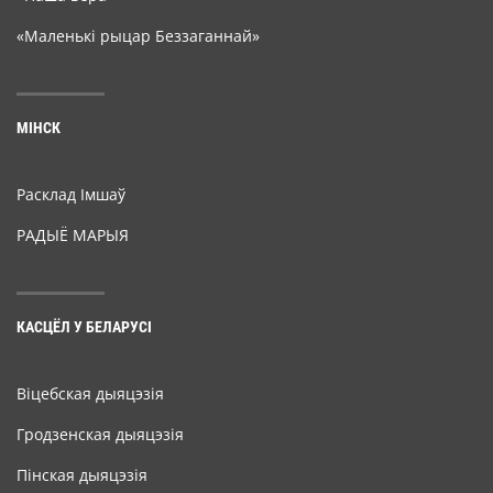
«Маленькі рыцар Беззаганнай»
МІНСК
Расклад Імшаў
РАДЫЁ МАРЫЯ
КАСЦЁЛ У БЕЛАРУСІ
Віцебская дыяцэзія
Гродзенская дыяцэзія
Пінская дыяцэзія