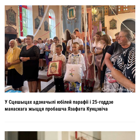
У Сцешыцах адзначылі юбілей парафіі і 25-годдзе
манаскага жыцця пробашча Язафата Кунцэвіча