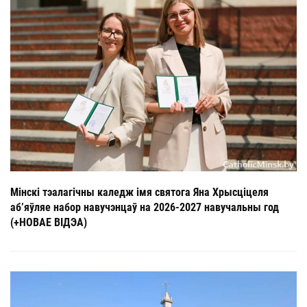
Мінскі тэалагічны каледж імя святога Яна Хрысціцеля
аб’яўляе набор навучэнцаў на 2026-2027 навучальны год
(+НОВАЕ ВІДЭА)