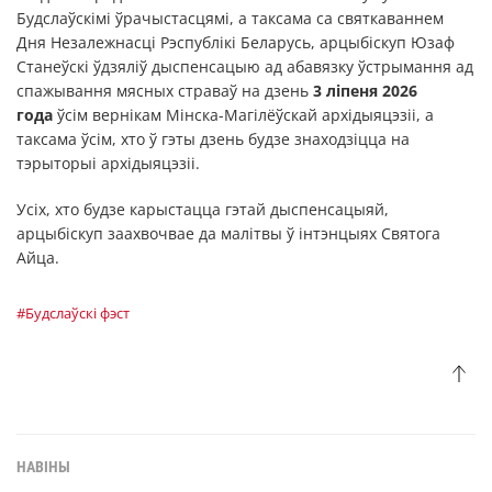
Будслаўскімі ўрачыстасцямі, а таксама са святкаваннем
Дня Незалежнасці Рэспублікі Беларусь, арцыбіскуп Юзаф
Станеўскі ўдзяліў дыспенсацыю ад абавязку ўстрымання ад
спажывання мясных страваў на дзень
3 ліпеня 2026
года
ўсім вернікам Мінска-Магілёўскай архідыяцэзіі, а
таксама ўсім, хто ў гэты дзень будзе знаходзіцца на
тэрыторыі архідыяцэзіі.
Усіх, хто будзе карыстацца гэтай дыспенсацыяй,
арцыбіскуп заахвочвае да малітвы ў інтэнцыях Святога
Айца.
#Будслаўскі фэст
НАВІНЫ