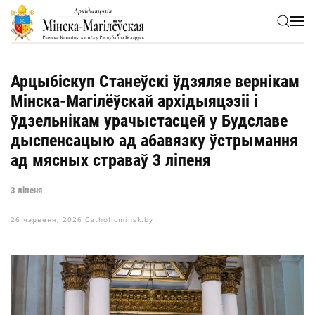
Skip to main content
Арцыбіскуп Станеўскі ўдзяляе вернікам
Мінска-Магілёўскай архідыяцэзіі і
ўдзельнікам урачыстасцей у Будславе
дыспенсацыю ад абавязку ўстрымання
ад мясных страваў 3 ліпеня
3 ліпеня
26 чэрвеня, 2026
Catholicminsk.by