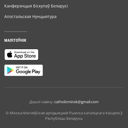
Канферэнцыя Біскупаў Беларусі
Апостальская Нунцыятура
МАЛІТОЎНІК
Дашлі навіну:
catholicminsk@gmail.com
© Мiнска-Магiлёўская архiдыяцэзiя Рымска-каталіцкага Касцёла ў
Рэспубліцы Беларусь