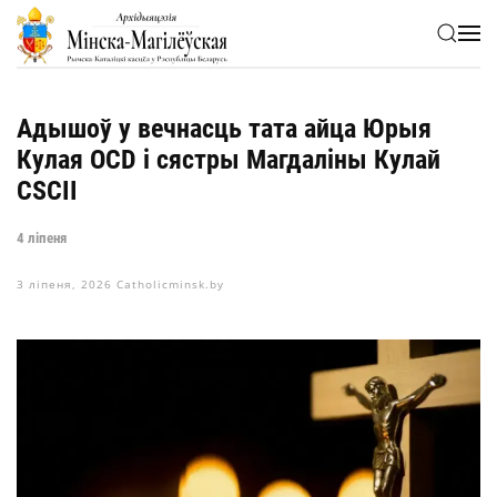
Skip to main content
Адышоў у вечнасць тата айца Юрыя
Кулая OCD і сястры Магдаліны Кулай
CSCII
4 ліпеня
3 ліпеня, 2026
Catholicminsk.by