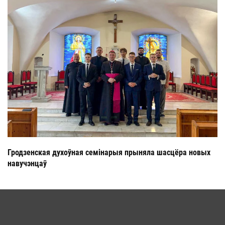
Гродзенская духоўная семінарыя прыняла шасцёра новых
навучэнцаў