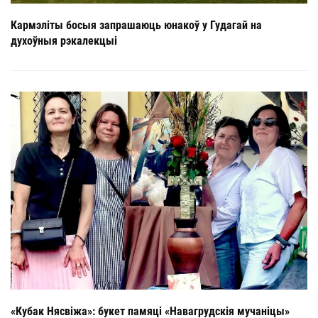
Кармэліты босыя запрашаюць юнакоў у Гудагай на
духоўныя рэкалекцыі
«Кубак Нясвіжа»: букет памяці «Навагрудскія мучаніцы»