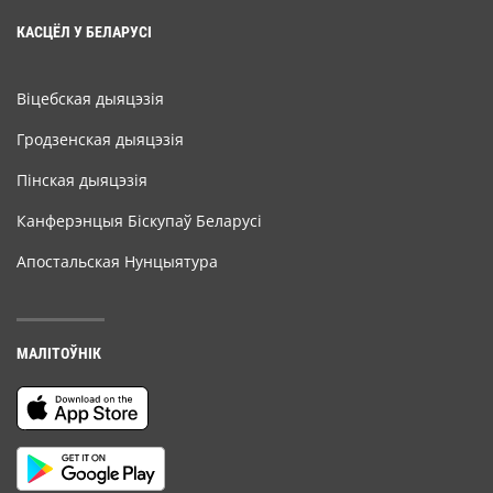
КАСЦЁЛ У БЕЛАРУСІ
Віцебская дыяцэзія
Гродзенская дыяцэзія
Пінская дыяцэзія
Канферэнцыя Біскупаў Беларусі
Апостальская Нунцыятура
МАЛІТОЎНІК