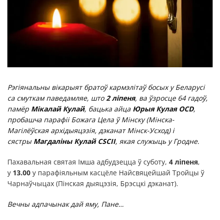
Рэгіянальны вікарыят братоў кармэлітаў босых у Беларусі
са смуткам паведамляе, што
2 ліпеня
, ва ўзросце 64 гадоў,
памёр
Мікалай Кулай
, бацька айца
Юрыя Кулая OCD
,
пробашча парафіі Божага Цела ў Мінску (Мінска-
Магілёўская архідыяцэзія, дэканат Мінск-Усход) і
сястры
Магдаліны Кулай CSCII
, якая служыць у Гродне.
Пахавальная святая Імша адбудзецца ў суботу,
4 ліпеня
,
у
13.00
у парафіяльным касцёле Найсвяцейшай Тройцы ў
Чарнаўчыцах (Пінская дыяцэзія, Брэсцкі дэканат).
Вечны адпачынак дай яму, Пане…