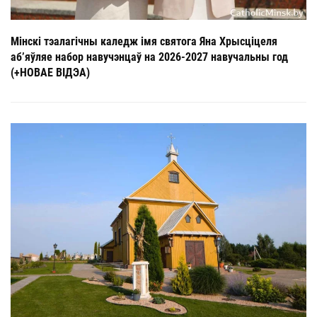
Мінскі тэалагічны каледж імя святога Яна Хрысціцеля
аб’яўляе набор навучэнцаў на 2026-2027 навучальны год
(+НОВАЕ ВІДЭА)