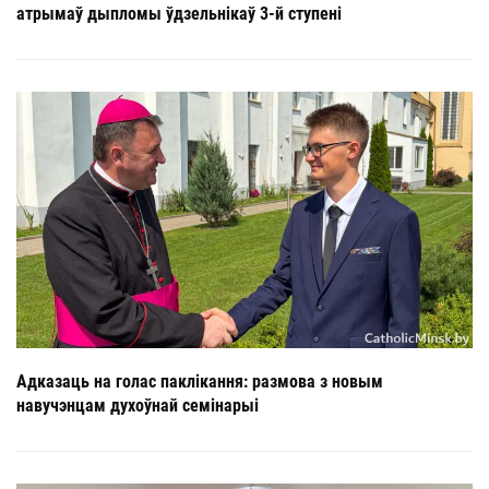
атрымаў дыпломы ўдзельнікаў 3-й ступені
Адказаць на голас паклікання: размова з новым
навучэнцам духоўнай семінарыі