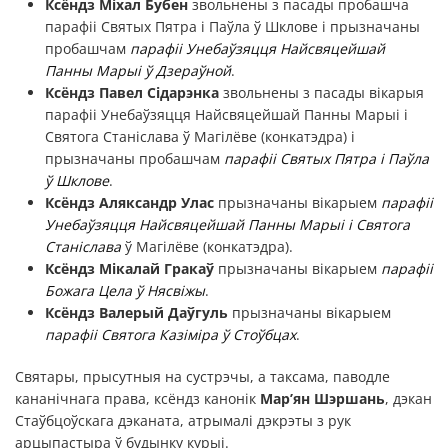
Ксёндз Міхал Бубен
звольнены з пасады пробашча
парафіі Святых Пятра і Паўла ў Шклове і прызначаны
пробашчам
парафіі Унебаўзяцця Найсвяцейшай
Панны Марыі ў Дзераўной
.
Ксёндз Павел Сідарэнка
звольнены з пасады вікарыя
парафіі Унебаўзяцця Найсвяцейшай Панны Марыі і
Святога Станіслава ў Магілёве (конкатэдра) і
прызначаны пробашчам
парафіі Святых Пятра і Паўла
ў Шклове
.
Ксёндз Аляксандр Улас
прызначаны вікарыем
парафіі
Унебаўзяцця Найсвяцейшай Панны Марыі і Святога
Станіслава
ў Магілёве (конкатэдра).
Ксёндз Мікалай Гракаў
прызначаны вікарыем
парафіі
Божага Цела ў Нясвіжы
.
Ксёндз Валерый Даўгуль
прызначаны вікарыем
парафіі Святога Казіміра ў Стоўбцах
.
Святары, прысутныя на сустрэчы, а таксама, паводле
кананічнага права, ксёндз канонік
Мар’ян Шэршань
, дэкан
Стаўбцоўскага дэканата, атрымалі дэкрэты з рук
арцыпастыра ў будынку курыі.