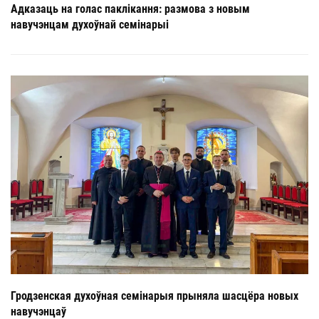
Адказаць на голас паклікання: размова з новым
навучэнцам духоўнай семінарыі
Гродзенская духоўная семінарыя прыняла шасцёра новых
навучэнцаў