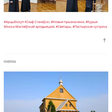
#Арцыбiскуп Юзаф Станеўскі
,
#Новыя прызначэнні
,
#Курыя
Мінска-Магілёўскай архідыяцэзіі
,
#Святары
,
#Пастырская сустрэча
НАВІНЫ