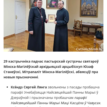
29 кастрычніка падчас пастырскай сустрэчы святароў
Мінска-Магілёўскай архідыяцэзіі арцыбіскуп Юзаф
Станеўскі, Мітрапаліт Мінска-Магілёўскі, абвясціў пра
новыя прызначэнні
.
Ксёндз Сяргей Лянга
звольнены з пасады пробашча
парафіі Унебаўзяцця Найсвяцейшай Панны Марыі ў
Дзераўной і прызначаны пробашчам
парафіі
Найсвяцейшай Панны Марыі Маці Касцёла ў Чавусах
.