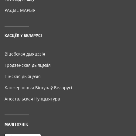
РАДЫЁ МАРЫЯ
КАСЦЁЛ У БЕЛАРУСІ
Віцебская дыяцэзія
Гродзенская дыяцэзія
Пінская дыяцэзія
Канферэнцыя Біскупаў Беларусі
Апостальская Нунцыятура
МАЛІТОЎНІК