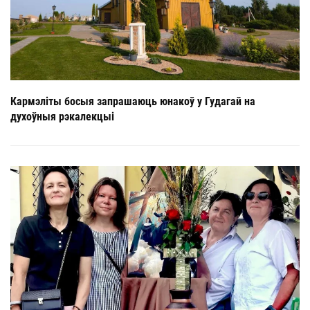
Кармэліты босыя запрашаюць юнакоў у Гудагай на
духоўныя рэкалекцыі