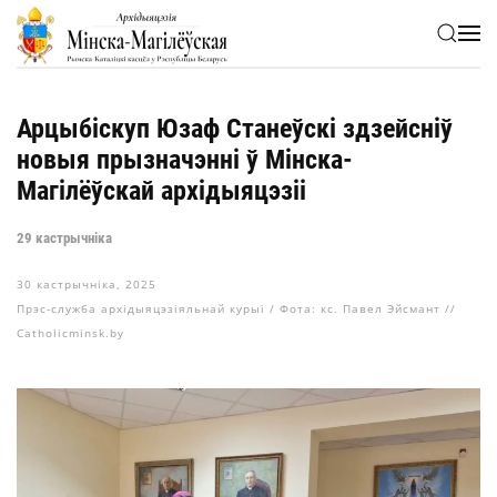
Skip to main content
Арцыбіскуп Юзаф Станеўскі здзейсніў
новыя прызначэнні ў Мінска-
Магілёўскай архідыяцэзіі
29 кастрычніка
30 кастрычніка, 2025
Прэс-служба архідыяцэзіяльнай курыі / Фота: кс. Павел Эйсмант //
Catholicminsk.by