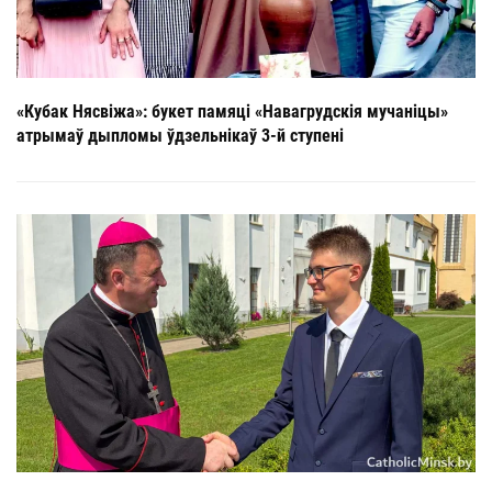
«Кубак Нясвіжа»: букет памяці «Навагрудскія мучаніцы»
атрымаў дыпломы ўдзельнікаў 3-й ступені