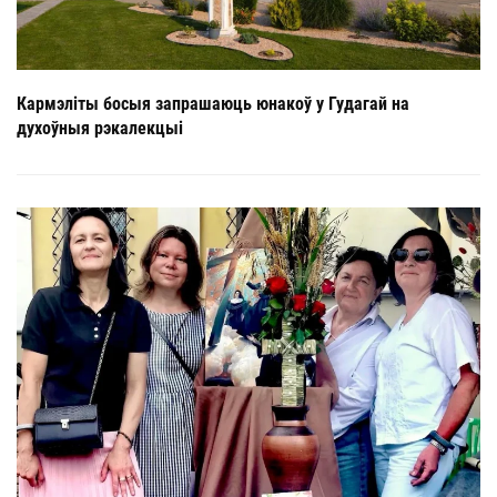
Кармэліты босыя запрашаюць юнакоў у Гудагай на
духоўныя рэкалекцыі