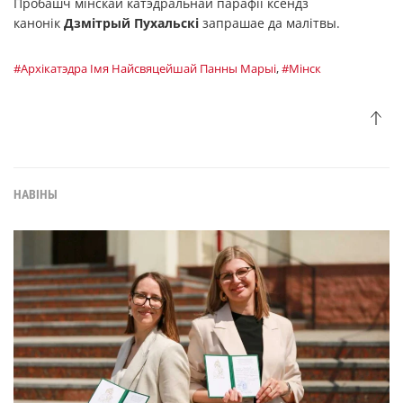
Пробашч мінскай катэдральнай парафіі ксёндз
канонік
Дзмітрый Пухальскі
запрашае да малітвы.
#Архікатэдра Імя Найсвяцейшай Панны Марыі
,
#Мінск
НАВІНЫ