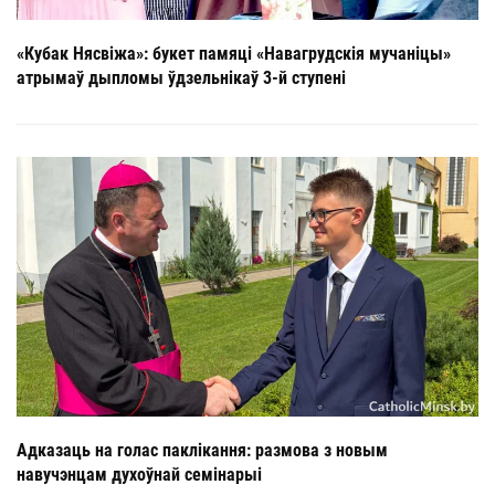
«Кубак Нясвіжа»: букет памяці «Навагрудскія мучаніцы»
атрымаў дыпломы ўдзельнікаў 3-й ступені
Адказаць на голас паклікання: размова з новым
навучэнцам духоўнай семінарыі