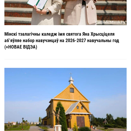
Мінскі тэалагічны каледж імя святога Яна Хрысціцеля
аб’яўляе набор навучэнцаў на 2026-2027 навучальны год
(+НОВАЕ ВІДЭА)