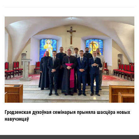
Гродзенская духоўная семінарыя прыняла шасцёра новых
навучэнцаў