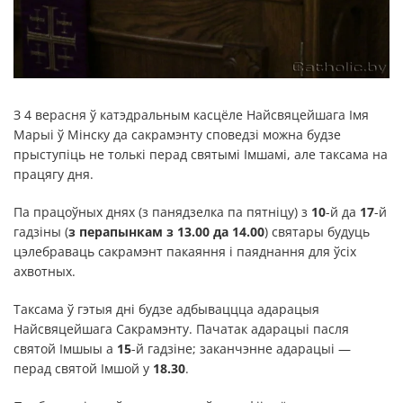
З 4 верасня ў катэдральным касцёле Найсвяцейшага Імя
Марыі ў Мінску да сакрамэнту споведзі можна будзе
прыступіць не толькі перад святымі Імшамі, але таксама на
працягу дня.
Па працоўных днях (з панядзелка па пятніцу) з
10
-й да
17
-й
гадзіны (
з перапынкам з 13.00 да 14.00
) святары будуць
цэлебраваць сакрамэнт пакаяння і паяднання для ўсіх
ахвотных.
Таксама ў гэтыя дні будзе адбываццца адарацыя
Найсвяцейшага Сакрамэнту. Пачатак адарацыі пасля
святой Імшыы а
15
-й гадзіне; заканчэнне адарацыі —
перад святой Імшой у
18.30
.