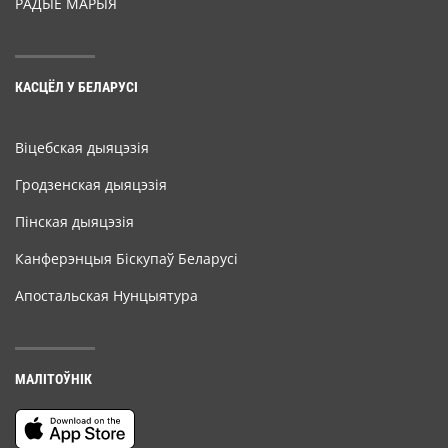
РАДЫЁ МАРЫЯ
КАСЦЁЛ У БЕЛАРУСІ
Віцебская дыяцэзія
Гродзенская дыяцэзія
Пінская дыяцэзія
Канферэнцыя Біскупаў Беларусі
Апостальская Нунцыятура
МАЛІТОЎНІК