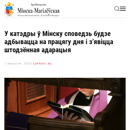
Skip to main content
У катэдры ў Мінску споведзь будзе
адбывацца на працягу дня і з’явіцца
штодзённая адарацыя
1 верасня, 2023
Сatholic.by