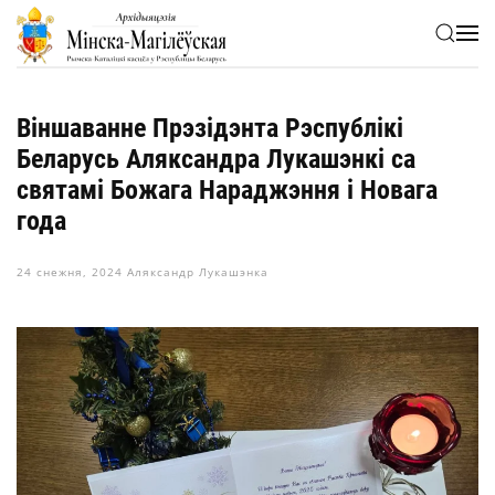
Skip to main content
Віншаванне Прэзідэнта Рэспублікі
Беларусь Аляксандра Лукашэнкі са
святамі Божага Нараджэння і Новага
года
24 снежня, 2024
Аляксандр Лукашэнка