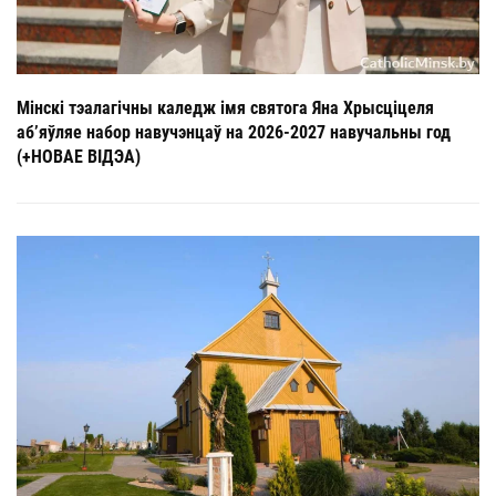
Мінскі тэалагічны каледж імя святога Яна Хрысціцеля
аб’яўляе набор навучэнцаў на 2026-2027 навучальны год
(+НОВАЕ ВІДЭА)