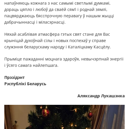
напаўняюць кожнага з нас самымі светлымі думкамі,
дораць цяпло і любоў да сваёй сям’і і роднай зямлі,
пацвярджаюць бясспрэчную перавагу ў нашым жыцці
дабрачыннасці і міласэрнасці.
Няхай асаблівая атмасфера гэтых свят стане для Вас
крыніцай духоўнай сілы і новых поспехаў у справе
служэння беларускаму народу і Каталіцкаму Касцёлу.
Прыміце пажаданні моцнага здароўя, невычэрпнай энергіі
і ўсяго самага найлепшага.
Прэзідэнт
Рэспублікі Беларусь
Аляксандр Лукашэнка