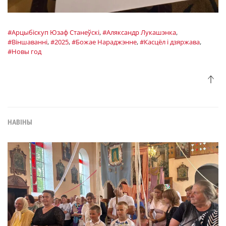
#Арцыбiскуп Юзаф Станеўскі
,
#Аляксандр Лукашэнка
,
#Віншаванні
,
#2025
,
#Божае Нараджэнне
,
#Касцёл і дзяржава
,
#Новы год
НАВІНЫ