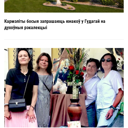
Кармэліты босыя запрашаюць юнакоў у Гудагай на
духоўныя рэкалекцыі