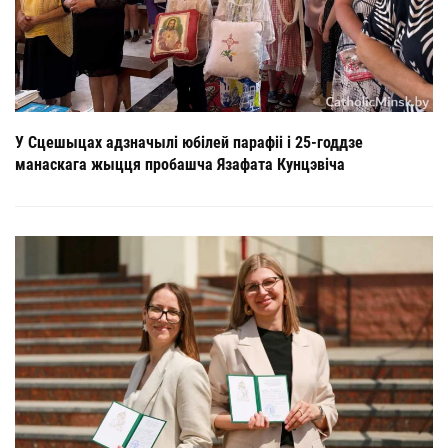
У Сцешыцах адзначылі юбілей парафіі і 25-годдзе
манаскага жыцця пробашча Язафата Кунцэвіча