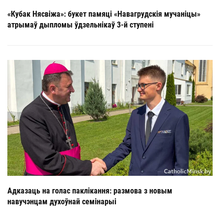
«Кубак Нясвіжа»: букет памяці «Навагрудскія мучаніцы»
атрымаў дыпломы ўдзельнікаў 3-й ступені
Адказаць на голас паклікання: размова з новым
навучэнцам духоўнай семінарыі