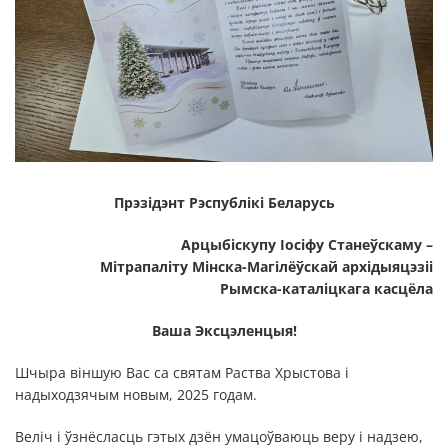
Прэзідэнт Рэспублікі Беларусь
Арцыбіскупу Іосіфу Станеўскаму –
Мітрапаліту Мінска-Магілёўскай архідыяцэзіі
Рымска-каталіцкага касцёла
Ваша Эксцэленцыя!
Шчыра віншую Вас са святам Раства Хрыстова і
надыходзячым новым, 2025 годам.
Веліч і ўзнёсласць гэтых дзён умацоўваюць веру і надзею,