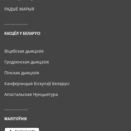
РАДЫЁ МАРЫЯ
КАСЦЁЛ У БЕЛАРУСІ
Віцебская дыяцэзія
Гродзенская дыяцэзія
Пінская дыяцэзія
Канферэнцыя Біскупаў Беларусі
Апостальская Нунцыятура
МАЛІТОЎНІК