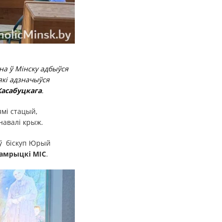
на ў Мінску адбыўся
які адзначыўся
асабуцкага
.
мі стацый,
навалі крыж.
іў біскуп Юрый
амрыцкі MIC
.