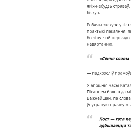
якіх-небудзь страваў
біскуп.
Робячы экскурс у гіс
практыкі пакаяння, як
былі хутчэй перыядыч
навяртанню.
«Сёння словы “
— падкрэсліў прамоў
У апошнія часы Катал
Пісаннем больш да мі
Важнейшай, па словах
ўнутраную праяву ж
Пост — гэта пе
адбываецца т