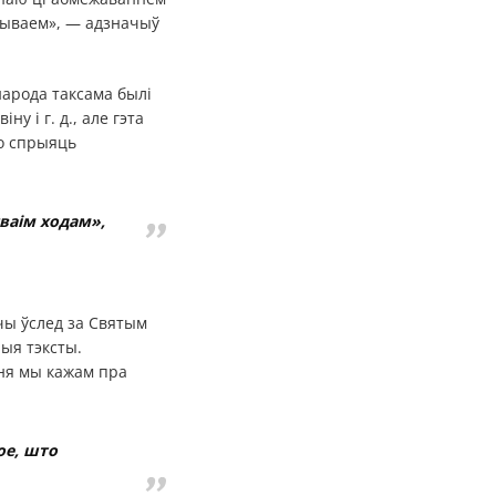
ажываем», — адзначыў
народа таксама былі
у і г. д., але гэта
ло спрыяць
сваім ходам»,
ючы ўслед за Святым
ыя тэксты.
ння мы кажам пра
ое, што