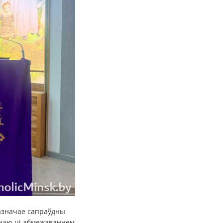
 азначае сапраўдны
ронаю ці абмежаваннем