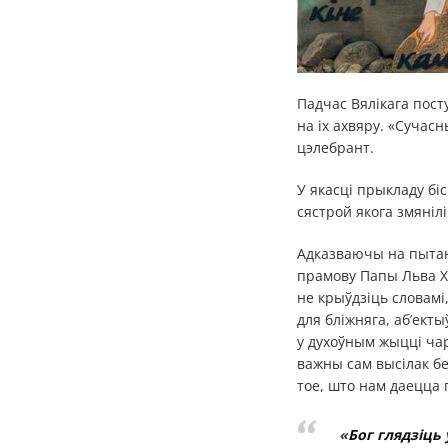
Падчас Вялікага пост
на іх ахвяру. «Сучас
цэлебрант.
У якасці прыкладу бі
сястрой якога змянілі
Адказваючы на пытан
прамову Папы Льва XI
не крыўдзіць словамі,
для бліжняга, аб’ект
у духоўным жыцці чар
важны сам высілак б
тое, што нам даецца 
«
Бог глядзіць 