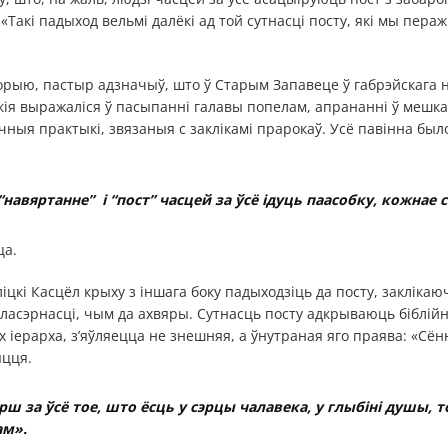
. «Такі падыход вельмі далёкі ад той сутнасці посту, які мы пер
торыю, пастыр адзначыў, што ў Старым Запавеце ў габрэйскага 
ія выражаліся ў пасыпанні галавы попелам, апрананні ў мешкавін
ныя практыкі, звязаныя с заклікамі прарокаў. Усё павінна бы
навяртанне” і “пост” часцей за ўсё ідуць паасобку, кожнае 
ца.
іцкі Касцёл крыху з іншага боку падыходзіць да посту, закліка
ласэрнасці, чым да ахвяры. Сутнасць посту адкрываюць біблійн
 іерарха, з’яўляецца не знешняя, а ўнутраная яго праява: «Сё
ыцця.
рш за ўсё тое, што ёсць у сэрцы чалавека, у глыбіні душы, т
ам».