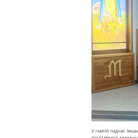
У гаміліі падчас Імш
пост? Іерарх адзначы