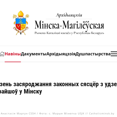
Навіны
Дакументы
Архідыяцэзія
Душпастырства
зень засяроджання законных сясцёр з удзе
райшоў у Мінску
. Анастасія Маргун CSSH / Фота: с. Марыя Мінютка USJK // Catholicminsk.by