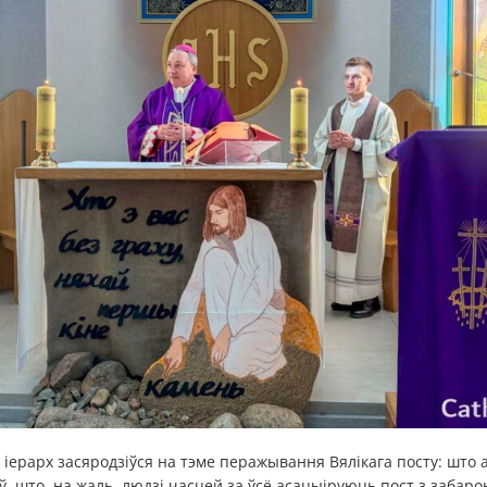
ы іерарх засяродзіўся на тэме перажывання Вялікага посту: што
ў, што, на жаль, людзі часцей за ўсё асацыіруюць пост з заба