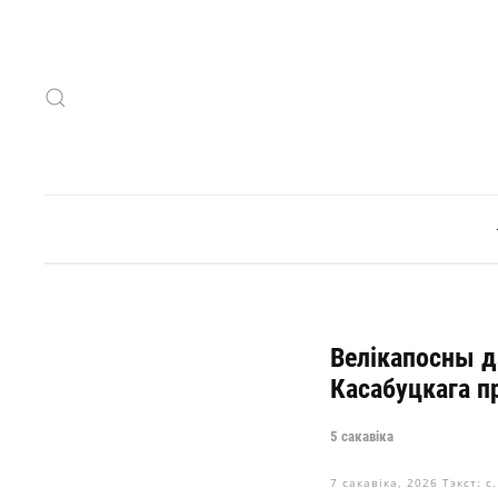
Skip to main content
Велікапосны д
Касабуцкага п
5 сакавіка
7 сакавіка, 2026
Тэкст: с