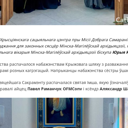
Хрысціянскага сацыяльнага цэнтра пры Місіі Добрага Самарані
джання для законных сясцёр Мінска-Магілёўскай архідыяцэзіі, 
ьнага вікарыя Мінска-Магілёўскай архідыяцэзіі біскупа
Юрыя К
тва распачалося набажэнствам Крыжовага шляху з разважання
рамі розных кагрэгацый. Напрыканцы набажэнства сёстры ўша
вяцейшага Сакрамэнту распачалася святая Імша, якую ўзначал
бравалі айцец
Павел Раманчук OFMConv
і ксёндз
Аляксандр Ш