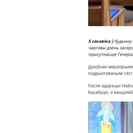
5 сакавіка
ў будынку 
чарговы дзень засяро
прысутнасцю Генерал
Духоўнае мерапрыемс
падрыхтаванымі сёст
Пасля адарацыі Найс
Касабуцкі, а канцэле