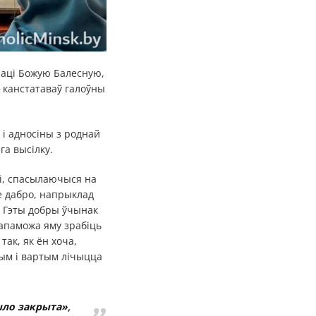
 Маці Божую Балесную,
канстатаваў галоўны
і адносіны з роднай
га высілку.
кі, спасылаючыся на
е дабро, напрыклад
і. Гэты добры ўчынак
дапаможа яму зрабіць
ак, як ён хоча,
ым і вартым лічыцца
было закрыта»
,