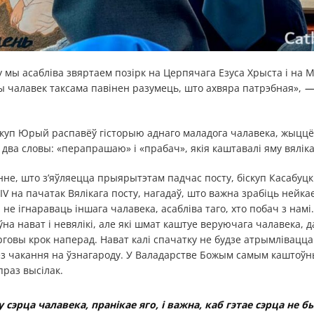
у мы асабліва звяртаем позірк на Церпячага Езуса Хрыста і на
ны чалавек таксама павінен разумець, што ахвяра патрэбная»,
—
скуп Юрый распавёў гісторыю аднаго маладога чалавека, жыццё 
 два словы: «перапрашаю» і «прабач», якія каштавалі яму вяліка
не, што з’яўляецца прыярытэтам падчас посту, біскуп Касабуц
V на пачатак Вялікага посту, нагадаў, што важна зрабіць нейка
 не ігнараваць іншага чалавека, асабліва таго, хто побач з нам
ыўна нават і невялікі, але які шмат каштуе веруючага чалавека, 
говы крок наперад. Нават калі спачатку не будзе атрымлівацца т
ез чакання на ўзнагароду. У Валадарстве Божым самым каштоўн
праз высілак.
у сэрца чалавека, пранікае яго, і важна, каб гэтае сэрца не 