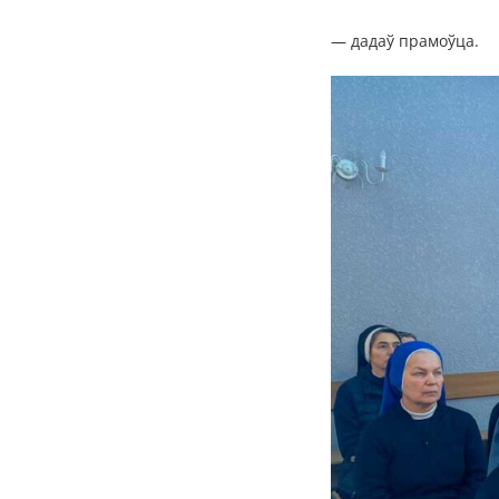
— дадаў прамоўца.