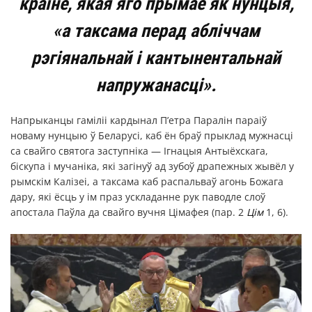
краіне, якая яго прымае як нунцыя,
«а таксама перад абліччам
рэгіянальнай і кантынентальнай
напружанасці».
Напрыканцы гаміліі кардынал П’етра Паралін параіў
новаму нунцыю ў Беларусі, каб ён браў прыклад мужнасці
са свайго святога заступніка — Ігнацыя Антыёхскага,
біскупа і мучаніка, які загінуў ад зубоў драпежных жывёл у
рымскім Калізеі, а таксама каб распальваў агонь Божага
дару, які ёсць у ім праз ускладанне рук паводле слоў
апостала Паўла да свайго вучня Цімафея (пар. 2
Цім
1, 6).