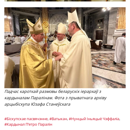
Падчас кароткай размовы беларускіх іерархаў з
кардыналам Паралінам. Фота з прыватнага архіву
арцыбіскупа Юзафа Станеўскага
#Біскупскае пасвячэнне
,
#Ватыкан
,
#Нунцый Іньяцыё Чэффаліа
,
#Кардынал П’етро Паралін