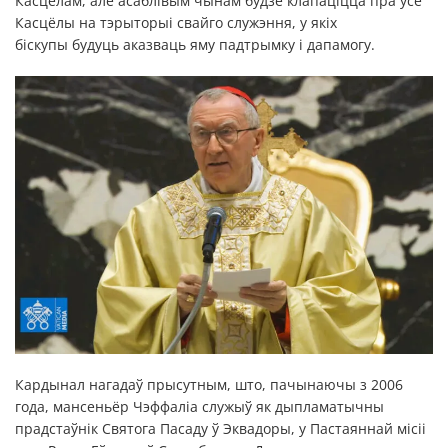
Касцёлам, але асаблівым чынам будзе клапаціцца пра ўсе
Касцёлы на тэрыторыі свайго служэння, у якіх
біскупы будуць аказваць яму падтрымку і дапамогу.
Кардынал нагадаў прысутным, што, пачынаючы з 2006
года, мансеньёр Чэффаліа служыў як дыпламатычны
прадстаўнік Святога Пасаду ў Эквадоры, у Пастаяннай місіі