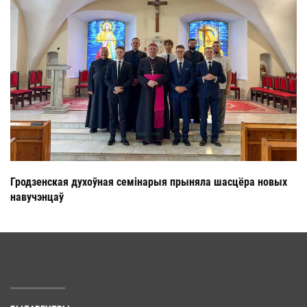
Гродзенская духоўная семінарыя прыняла шасцёра новых
навучэнцаў