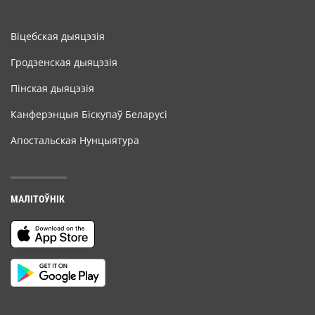
Віцебская дыяцэзія
Гродзенская дыяцэзія
Пінская дыяцэзія
Канферэнцыя Біскупаў Беларусі
Апостальская Нунцыятура
МАЛІТОЎНІК