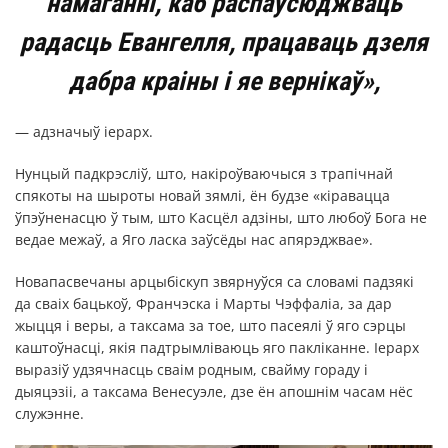
намаганні, каб распаўсюджваць
радасць Евангелля, працаваць дзеля
дабра краіны і яе вернікаў»,
— адзначыў іерарх.
Нунцый падкрэсліў, што, накіроўваючыся з трапічнай
спякоты на шыроты новай зямлі, ён будзе «кіравацца
ўпэўненасцю ў тым, што Касцёл адзіны, што любоў Бога не
ведае межаў, а Яго ласка заўсёды нас апярэджвае».
Новапасвечаны арцыбіскуп звярнуўся са словамі падзякі
да сваіх бацькоў, Франчэска і Марты Чэффаліа, за дар
жыцця і веры, а таксама за тое, што пасеялі ў яго сэрцы
каштоўнасці, якія падтрымліваюць яго пакліканне. Іерарх
выразіў удзячнасць сваім родным, свайму гораду і
дыяцэзіі, а таксама Венесуэле, дзе ён апошнім часам нёс
служэнне.