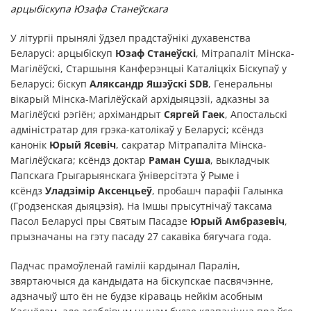
арцы
біскупа Юзафа Станеўскага
У літургіі прынялі ўдзел прадстаўнікі духавенства
Беларусі: арцыбіскуп
Юзаф Станеўскі
, Мітрапаліт Мінска-
Магілёўскі, Старшыня Канферэнцыі Каталіцкіх Біскупаў у
Беларусі; біскуп
Аляксандр Яшэўскі SDB
, Генеральны
вікарый Мінска-Магілёўскай архідыяцэзіі, адказны за
Магілёўскі рэгіён; архімандрыт
Сяргей Гаек
, Апостальскі
адміністратар для грэка-католікаў у Беларусі; ксёндз
канонік
Юрый Ясевіч
, сакратар Мітрапаліта Мінска-
Магілёўскага; ксёндз доктар
Раман Суша
, выкладчык
Папскага Грыгарыянскага ўніверсітэта ў Рыме і
ксёндз
Уладзімір Аксенцьеў
, пробашч парафіі Галынка
(Гродзенская дыяцэзія). На Імшы прысутнічаў таксама
Пасол Беларусі пры Святым Пасадзе
Юрый Амбразевіч
,
прызначаны на гэту пасаду 27 сакавіка бягучага года.
Падчас прамоўленай гаміліі кардынал Паралін,
звяртаючыся да кандыдата на біскупскае пасвячэнне,
адзначыў што ён не будзе кіраваць нейкім асобным