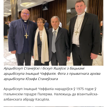
Арцыбіскуп Станеўскі і біскуп Яшэўскі з бацькамі
арцыбіскупа Іньяцыё Чэффалія. Фота з прыватнага архіва
арцыбіскупа Юзафа Станеўскаг
а
Арцыбіскуп Іньяцыё Чэффаліа нарадзіўся ў 1975 годзе ў
італьянскім горадзе Палерма. Належыць да візантыйска-
албанскага абраду Касцёла.