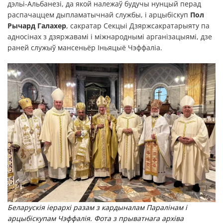
дэльі-Альбанезі, да якой належаў будучы нунцый перад
распачаццем дыпламатычнай службы, і арцыбіскуп
Пол
Рычард Галахер
, сакратар Секцыі Дзяржсакратарыяту па
адносінах з дзяржавамі і міжнароднымі арганізацыямі, дзе
раней служыў мансеньёр Іньяцыё Чэффаліа.
Беларускія іерархі разам з кардыналам Паралінам і
арцыбіскупам Чэффалія. Фота з прыватнага архіва