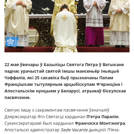
22 мая ўвечары ў Базыліцы Святога Пятра ў Ватыкане
падчас урачыстай святой Імшы мансеньёр Іньяцыё
Чэффаліа, які 25 сакавіка быў прызначаны Папам
Францішкам тытулярным арцыбіскупам Ф’ярэнціна і
Апостальскім нунцыем у Беларусі, атрымаў біскупскае
пасвячэнне.
Святую Імшу з сакрамэнтам пасвячэння ўзначаліў
Дзяржсакратар Яго Святасці кардынал
П’етра Паралін
.
Сукансэкратарамі былі кардынал
Франчэска Монтэнэгра
,
Апостальскі адміністратар
Sede Vacante
дыяцэзіі П’яна-