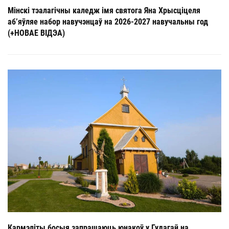
Мінскі тэалагічны каледж імя святога Яна Хрысціцеля
аб’яўляе набор навучэнцаў на 2026-2027 навучальны год
(+НОВАЕ ВІДЭА)
Кармэліты босыя запрашаюць юнакоў у Гудагай на