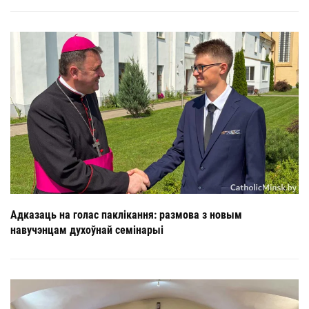
Адказаць на голас паклікання: размова з новым
навучэнцам духоўнай семінарыі