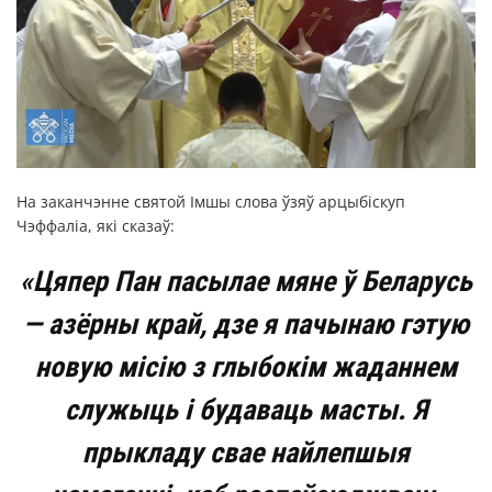
На заканчэнне святой Імшы слова ўзяў арцыбіскуп
Чэффаліа, які сказаў:
«Цяпер Пан пасылае мяне ў Беларусь
— азёрны край, дзе я пачынаю гэтую
новую місію з глыбокім жаданнем
служыць і будаваць масты. Я
прыкладу свае найлепшыя