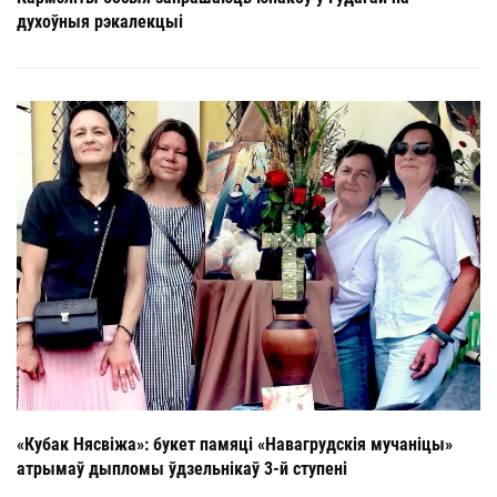
духоўныя рэкалекцыі
«Кубак Нясвіжа»: букет памяці «Навагрудскія мучаніцы»
атрымаў дыпломы ўдзельнікаў 3-й ступені