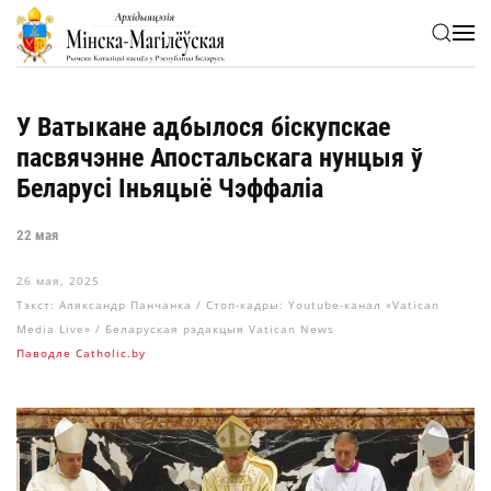
Skip to main content
У Ватыкане адбылося біскупскае
пасвячэнне Апостальскага нунцыя ў
Беларусі Іньяцыё Чэффаліа
22 мая
26 мая, 2025
Тэкст: Аляксандр Панчанка / Стоп-кадры: Youtube-канал «Vatican
Media Live» / Беларуская рэдакцыя Vatican News
Паводле Сatholic.by