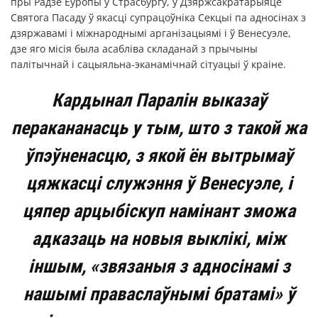
пры Радзе Еўропы ў Страсбургу, у Дзяржсакратарыяце
Святога Пасаду ў якасці супрацоўніка Секцыі па адносінах з
дзяржавамі і міжнароднымі арганізацыямі і ў Венесуэле,
дзе яго місія была асабліва складанай з прычыны
палітычнай і сацыяльна-эканамічнай сітуацыі ў краіне.
Кардынал Паралін выказаў
перакананасць у тым, што з такой жа
ўпэўненасцю, з якой ён вытрымаў
цяжкасці служэння ў Венесуэле, і
цяпер арцыбіскуп намінант зможа
адказаць на новыя выклікі, між
іншым, «звязаныя з адносінамі з
нашымі праваслаўнымі братамі» ў