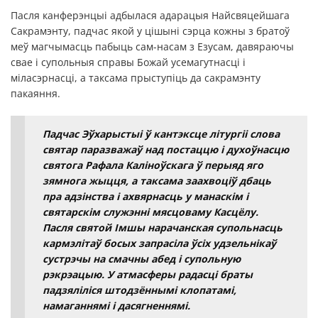
Пасля канферэнцыі адбылася адарацыя Найсвяцейшага
Сакрамэнту, падчас якой у цішыні сэрца кожны з братоў
меў магчымасць пабыць сам-насам з Езусам, давяраючы
свае і супольныя справы Божай усемагутнасці і
міласэрнасці, а таксама прыступіць да сакрамэнту
пакаяння.
Падчас Эўхарыстыі ў кантэксце літургіі слова
святар паразважаў над постаццю і духоўнасцю
святога Рафала Каліноўскага ў перыяд яго
зямнога жыцця, а таксама заахвоціў дбаць
пра адзінства і ахвярнасць у манаскім і
святарскім служэнні мясцоваму Касцёлу.
Пасля святой Імшы нарачанская супольнасць
кармэлітаў босых запрасіла ўсіх удзельнікаў
сустрэчы на смачны абед і супольную
рэкрэацыю. У атмасферы радасці браты
падзяліліся штодзённымі клопатамі,
намаганнямі і дасягненнямі.