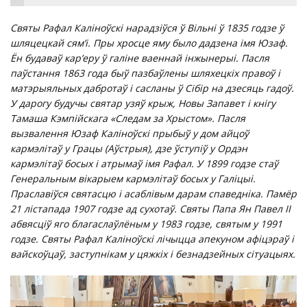
Святы Рафал Каліноўскі нарадзіўся ў Вільні ў 1835 годзе ў
шляцецкай сям’і. Пры хросце яму было дадзена імя Юзаф.
Ён будаваў кар’еру ў галіне ваеннай інжынерыі. Пасля
паўстання 1863 года быў пазбаўлены шляхецкіх правоў і
матэрыяльных дабротаў і сасланы ў Сібір на дзесяць гадоў.
У дарогу будучы святар узяў крыж, Новы Запавет i кнігу
Тамаша Кэмпійскага «Следам за Хрыстом». Пасля
вызвалення Юзаф Каліноўскі прыбыў у дом айцоў
кармэлітаў у Грацы (Аўстрыя), дзе ўступіў у Ордэн
кармэлітаў босых і атрымаў імя Рафал. У 1899 годзе стаў
Генеральным вікарыем кармэлітаў босых у Галіцыі.
Праславіўся святасцю і асаблівым дарам спаведніка. Памёр
21 лістапада 1907 годзе ад сухотаў. Святы Папа Ян Павел ІІ
абвясціў яго благаслаўлёным у 1983 годзе, святым у 1991
годзе. Святы Рафал Каліноўскі лічыцца апекуном афіцэраў і
вайскоўцаў, заступнікам у цяжкіх і безнадзейных сітуацыях.