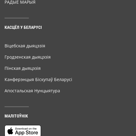
РАДЫЁ МАРЫЯ
КАСЦЁЛ У БЕЛАРУСІ
Віцебская дыяцэзія
Гродзенская дыяцэзія
Пінская дыяцэзія
Канферэнцыя Біскупаў Беларусі
Апостальская Нунцыятура
МАЛІТОЎНІК