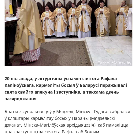
20 лістапада,
у літургічны ўспамін святога Рафала
Каліноўскага, кармэліты босыя ў Беларусі перажывалі
свята свайго апекуна і заступніка, а таксама дзень
засяроджання.
Браты з супольнасцяў у Мядзелі, Мінску і Гудагаі сабраліся
ў кляштары кармэлітаў босых у Нарачы (Мядзельскі
дэканат, Мінска-Магілёўская архідыяцэзія), каб памаліцца
праз заступніцтва святога Рафала аб Божым