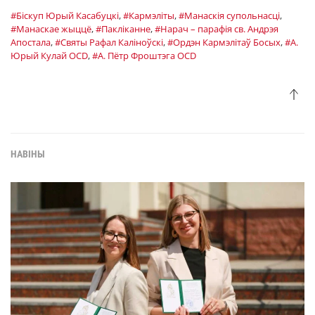
#Біскуп Юрый Касабуцкі
,
#Кармэліты
,
#Манаскія супольнасці
,
#Манаскае жыццё
,
#Пакліканне
,
#Нарач – парафія св. Андрэя
Апостала
,
#Святы Рафал Каліноўскі
,
#Ордэн Кармэлітаў Босых
,
#А.
Юрый Кулай OCD
,
#А. Пётр Фроштэга OCD
НАВІНЫ