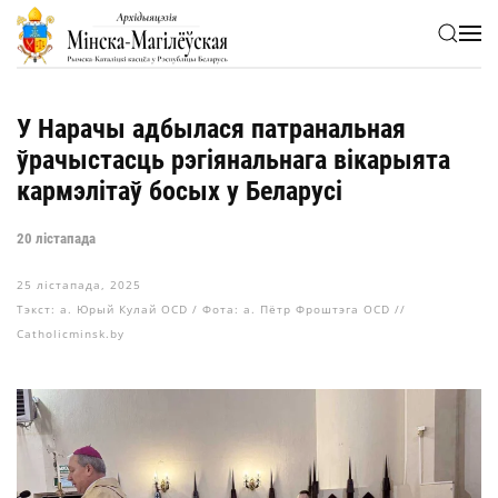
Skip to main content
У Нарачы адбылася патранальная
ўрачыстасць рэгіянальнага вікарыята
кармэлітаў босых у Беларусі
20 лістапада
25 лістапада, 2025
Тэкст: а. Юрый Кулай OCD / Фота: а. Пётр Фроштэга OCD //
Catholicminsk.by