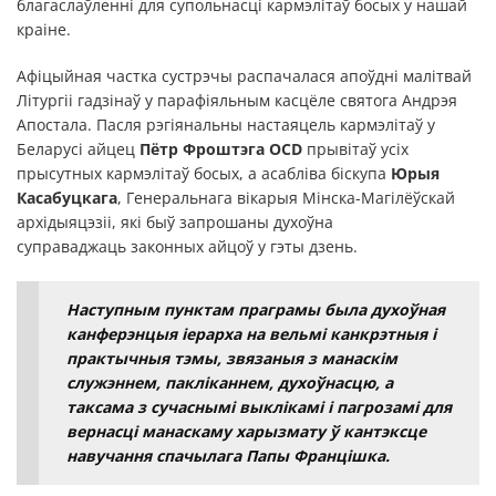
благаслаўленні для супольнасці кармэлітаў босых у нашай
краіне.
Афіцыйная частка сустрэчы распачалася апоўдні малітвай
Літургіі гадзінаў у парафіяльным касцёле святога Андрэя
Апостала. Пасля рэгіянальны настаяцель кармэлітаў у
Беларусі айцец
Пётр Фроштэга OCD
прывітаў усіх
прысутных кармэлітаў босых, а асабліва біскупа
Юрыя
Касабуцкага
, Генеральнага вікарыя Мінска-Магілёўскай
архідыяцэзіі, які быў запрошаны духоўна
суправаджаць законных айцоў у гэты дзень.
Наступным пунктам праграмы была духоўная
канферэнцыя іерарха на вельмі канкрэтныя і
практычныя тэмы, звязаныя з манаскім
служэннем, пакліканнем, духоўнасцю, а
таксама з сучаснымі выклікамі і пагрозамі для
вернасці манаскаму харызмату ў кантэксце
навучання спачылага Папы Францішка.