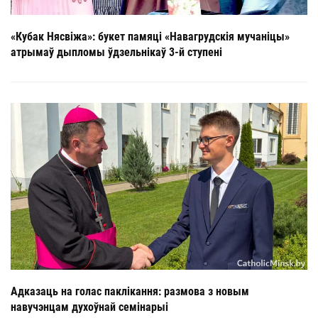
«Кубак Нясвіжа»: букет памяці «Навагрудскія мучаніцы»
атрымаў дыпломы ўдзельнікаў 3-й ступені
Адказаць на голас паклікання: размова з новым
навучэнцам духоўнай семінарыі