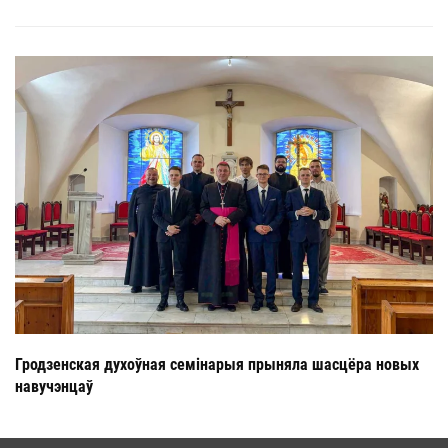
Гродзенская духоўная семінарыя прыняла шасцёра новых
навучэнцаў