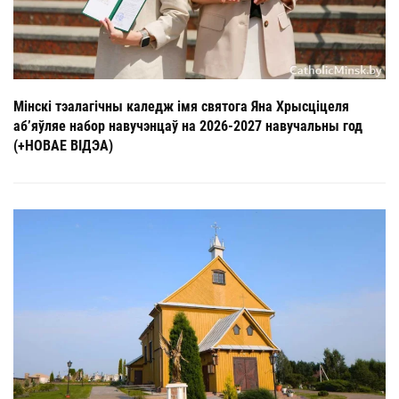
Мінскі тэалагічны каледж імя святога Яна Хрысціцеля
аб’яўляе набор навучэнцаў на 2026-2027 навучальны год
(+НОВАЕ ВІДЭА)