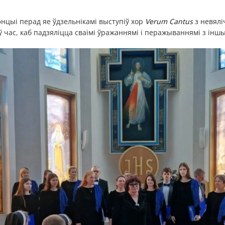
цыі перад яе ўдзельнікамі выступіў хор
Verum Cantus
з невялі
 час, каб падзяліцца сваімі ўражаннямі і перажываннямі з іншы