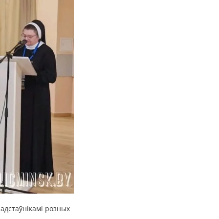
радстаўнікамі розных