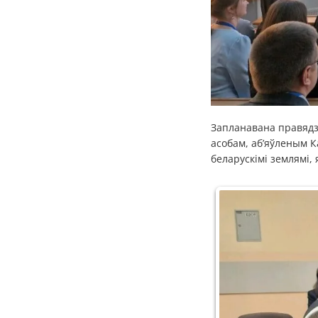
Запланавана правядз
асобам, аб’яўленым К
беларускімі землямі, 