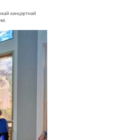
чкай канцэртнай
мі.