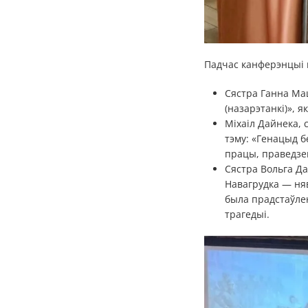
Падчас канферэнцыі 
Сястра Ганна Мац
(назарэтанкі)», я
Міхаіл Дайнека,
тэму: «Генацыд б
працы, праведзе
Сястра Вольга Да
Навагрудка — ня
была прадстаўлен
трагедыі.