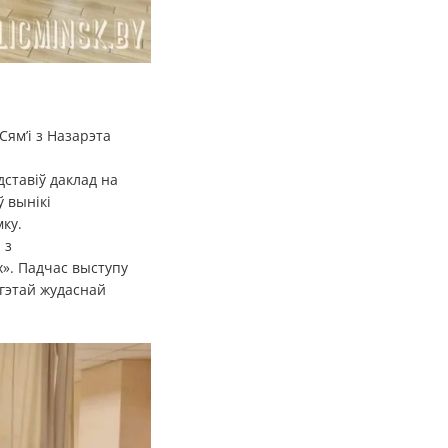
Сям’і з Назарэта
ставіў даклад на
 вынікі
ку.
 з
». Падчас выступу
 гэтай жудаснай