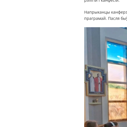
рэлігій і канфесій.
Напрыканцы канферэн
праграмай. Пасля быў