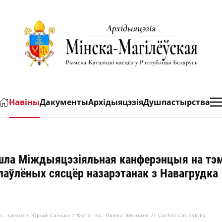
Навіны
Дакументы
Архідыяцэзія
Душпастырства
йшла Міждыяцэзіяльная канферэнцыя на тэ
аўлёных сясцёр назарэтанак з Навагрудка
Кс. канонік Юрый Санько / Фота: Кс. Павел Эйсмант // Catholicminsk.by