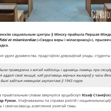
іянскім сацыяльным цэнтры ў Мінску прайшла Першая Міжд
fidei et misericordiae
(«Сведка веры і міласэрнасці»), прысве
удка.
і удзел духавенства, прадстаўнікі дзяржаўнай улады, студэнты і
ла праведзена з мэтай наблізіць і аднавіць памяць пра сясцё
ія аддалі сваё жыццё, каб уратаваць мірных жыхароў у часы Вя
былі забітыя нямецкімі акупантамі ў 1943 годзе.
з прывітальным словам звярнуліся арцыбіскуп
Юзаф Станеўскі
др Румак
, Упаўнаважаны па справах рэлігій і нацыянальнасцяў
 і своечасовасць асвятленне узнятай тэмы.