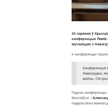
24 чэрвеня ў Хрысц
канферэнцыя
Testis 
мучаніцам з Навагр
У канферэнцыі прынял
Канферэнцыя бы
Навагрудка, як
вайны. Сёстры 
Падчас канферэнцыі 
Магілёўскі, і
Аляксан
падкрэслена важнасць