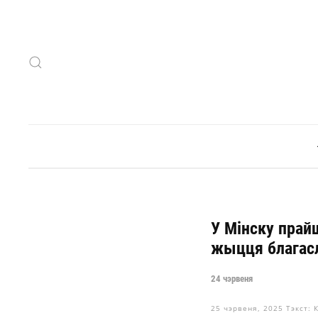
Skip to main content
У Мінску пра
жыцця благасл
24 чэрвеня
25 чэрвеня, 2025
Тэкст: 