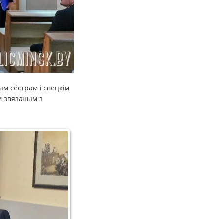
м сёстрам і свецкім
м звязаным з