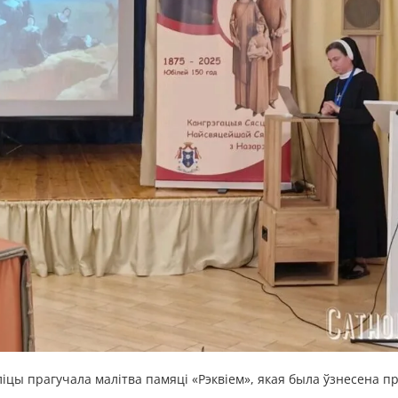
ліцы прагучала малітва памяці «Рэквіем», якая была ўзнесена п