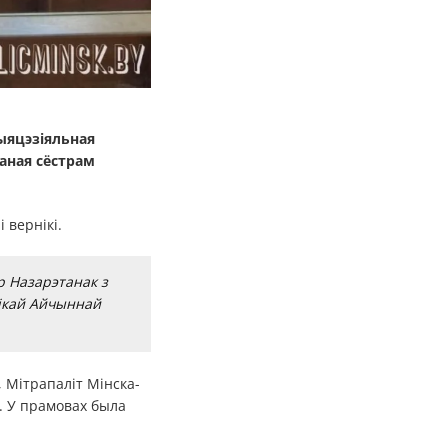
ыяцэзіяльная
чаная сёстрам
 вернікі.
р Назарэтанак з
лікай Айчыннай
, Мітрапаліт Мінска-
. У прамовах была