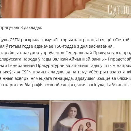
прагучалі 3 даклады:
уль CSFN раскрыла тэму: «Гісторыя кангрэгацыі сясцёр Святой 
кая ў гэтым годзе адзначае 150-годдзе з дня заснавання.
 старэйшы пракурор упраўлення Генеральнай Пракуратуры, прад
еларускага народа ў гады Вялікай Айчыннай вайны» і прадставіў
най Генеральнай Пракуратурай за апошнія гады ў гэтым напрам
нькоўская CSFN прачытала даклад на тэму: «Сёстры назарэтанкі
вінныя ахвяры нямецкага генацыда, аддаўшыя жыццё за бліжніх
а кароткая біаграфія кожнай сястры, якая загінула, і абставіны