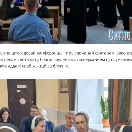
енне штогадовай канферэнцыі, прысвечанай святарам, законны
асцёлам святымі ці благаслаўлёнымі, паходжаннем ці служэнне
якія аддалі сваё жыццё за бліжніх.