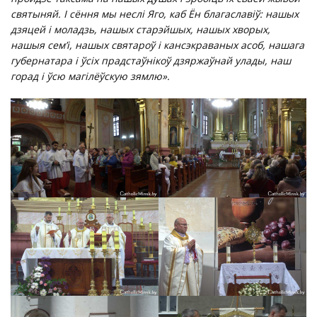
святыняй. І сёння мы неслі Яго, каб Ён благаславіў: нашых
дзяцей і моладзь, нашых старэйшых, нашых хворых,
нашыя сем’і, нашых святароў і кансэкраваных асоб, нашага
губернатара і ўсіх прадстаўнікоў дзяржаўнай улады, наш
горад і ўсю магілёўскую зямлю».