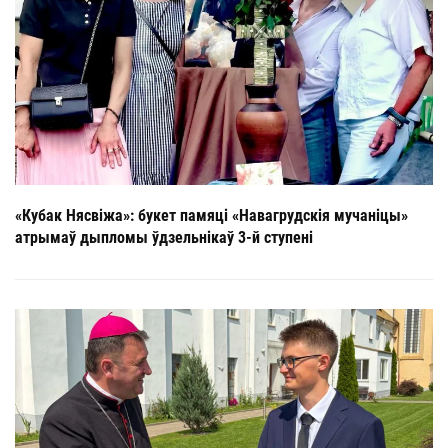
«Кубак Нясвіжа»: букет памяці «Навагрудскія мучаніцы»
атрымаў дыпломы ўдзельнікаў 3-й ступені