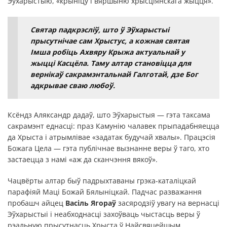
Эўхарыстыю, «крыніцу і вяршыню хрысціянскага жыцця».
Святар падкрэсліў, што ў Эўхарыстыі
прысутнічае сам Хрыстус, а кожная святая
Імша робіць Ахвяру Крыжа актуальнай у
жыцці Касцёла. Таму алтар становіцца для
вернікаў сакрамэнтальнай Галготай, дзе Бог
адкрывае сваю любоў.
Ксёндз Аляксандр дадаў, што Эўхарыстыя — гэта таксама
сакрамэнт еднасці: праз Камунію чалавек прыпадабняецца
да Хрыста і атрымлівае «задатак будучай хвалы». Працэсія
Божага Цела — гэта публічнае вызнанне веры ў таго, хто
застаецца з намі «аж да сканчэння вякоў».
Чацвёрты алтар быў падрыхтаваны грэка-каталіцкай
парафіяй Маці Божай Бялыніцкай. Падчас разважання
пробашч айцец
Васіль Ягораў
засяродзіў увагу на вернасці
Эўхарыстыі і неабходнасці захоўваць чыстасць веры ў
рэальную прысутнасць Хрыста ў Найсвяцейшым