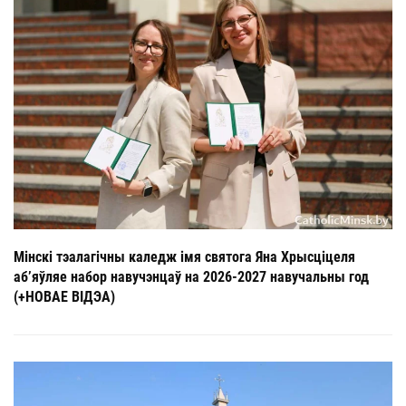
Мінскі тэалагічны каледж імя святога Яна Хрысціцеля
аб’яўляе набор навучэнцаў на 2026-2027 навучальны год
(+НОВАЕ ВІДЭА)