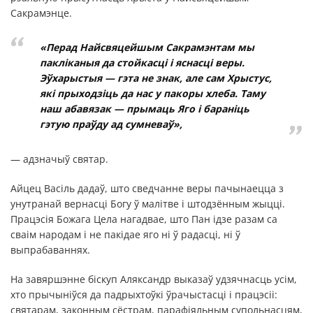
Сакрамэнце.
«Перад Найсвяцейшым Сакрамэнтам мы
пакліканыя да стойкасці і яснасці веры.
Эўхарыстыя — гэта не знак, але сам Хрыстус,
які прыходзіць да нас у пакоры хлеба. Таму
наш абавязак — прымаць Яго і бараніць
гэтую праўду ад сумневаў»,
— адзначыў святар.
Айцец Васіль дадаў, што сведчанне веры пачынаецца з
унутранай вернасці Богу ў малітве і штодзённым жыцці.
Працэсія Божага Цела нагадвае, што Пан ідзе разам са
сваім народам і не пакідае яго ні ў радасці, ні ў
выпрабаваннях.
На завяршэнне біскуп Аляксандр выказаў удзячнасць усім,
хто прычыніўся да падрыхтоўкі ўрачыстасці і працэсіі:
святарам, законным сёстрам, парафіяльным супольнасцям,