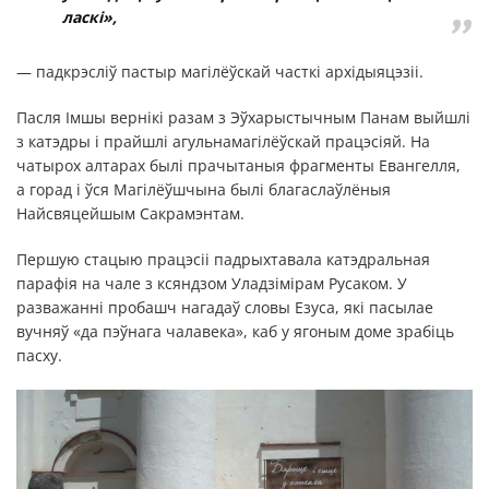
ласкі»,
— падкрэсліў пастыр магілёўскай часткі архідыяцэзіі.
Пасля Імшы вернікі разам з Эўхарыстычным Панам выйшлі
з катэдры і прайшлі агульнамагілёўскай працэсіяй. На
чатырох алтарах былі прачытаныя фрагменты Евангелля,
а горад і ўся Магілёўшчына былі благаслаўлёныя
Найсвяцейшым Сакрамэнтам.
Першую стацыю працэсіі падрыхтавала катэдральная
парафія на чале з ксяндзом Уладзімірам Русаком. У
разважанні пробашч нагадаў словы Езуса, які пасылае
вучняў «да пэўнага чалавека», каб у ягоным доме зрабіць
пасху.