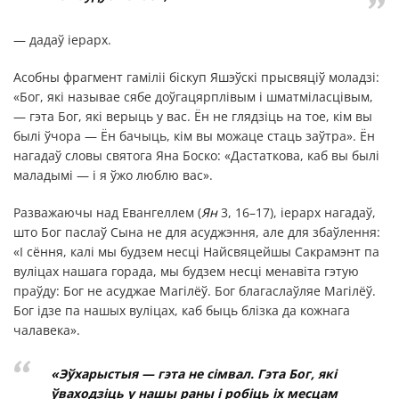
— дадаў іерарх.
Асобны фрагмент гаміліі біскуп Яшэўскі прысвяціў моладзі:
«Бог, які называе сябе доўгацярплівым і шматміласцівым,
— гэта Бог, які верыць у вас. Ён не глядзіць на тое, кім вы
былі ўчора — Ён бачыць, кім вы можаце стаць заўтра». Ён
нагадаў словы святога Яна Боско: «Дастаткова, каб вы былі
маладымі — і я ўжо люблю вас».
Разважаючы над Евангеллем (
Ян
3, 16–17), іерарх нагадаў,
што Бог паслаў Сына не для асуджэння, але для збаўлення:
«І сёння, калі мы будзем несці Найсвяцейшы Сакрамэнт па
вуліцах нашага горада, мы будзем несці менавіта гэтую
праўду: Бог не асуджае Магілёў. Бог благаслаўляе Магілёў.
Бог ідзе па нашых вуліцах, каб быць блізка да кожнага
чалавека».
«Эўхарыстыя — гэта не сімвал. Гэта Бог, які
ўваходзіць у нашы раны і робіць іх месцам