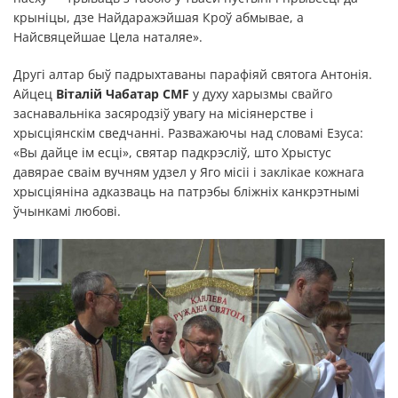
крыніцы, дзе Найдаражэйшая Кроў абмывае, а
Найсвяцейшае Цела наталяе».
Другі алтар быў падрыхтаваны парафіяй святога Антонія.
Айцец
Віталій Чабатар
CMF
у духу харызмы свайго
заснавальніка засяродзіў увагу на місіянерстве і
хрысціянскім сведчанні. Разважаючы над словамі Езуса:
«Вы дайце ім есці», святар падкрэсліў, што Хрыстус
давярае сваім вучням удзел у Яго місіі і заклікае кожнага
хрысціяніна адказваць на патрэбы бліжніх канкрэтнымі
ўчынкамі любові.