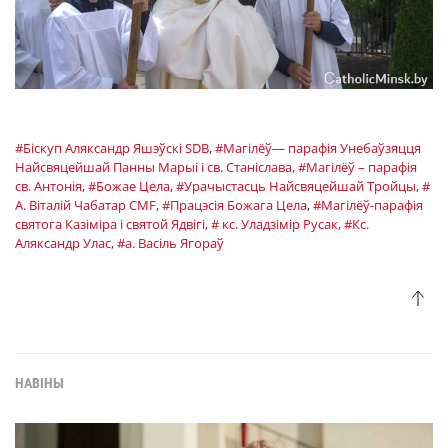
#Біскуп Аляксандр Яшэўскі SDB
,
#Магілёў— парафія Унебаўзяцця
Найсвяцейшай Панны Марыі і св. Станіслава
,
#Магілёў – парафія
св. Антонія
,
#Божае Цела
,
#Урачыстасць Найсвяцейшай Тройцы
,
#
А. Віталій Чабатар CMF
,
#Працэсія Божага Цела
,
#Магілёў-парафія
святога Казіміра і святой Ядвігі
,
# кс. Уладзімір Русак
,
#Кс.
Аляксандр Улас
,
#а. Васіль Ягораў
НАВІНЫ