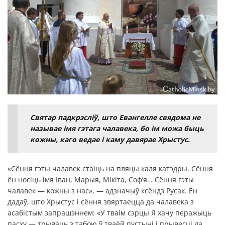
Святар падкрэсліў, што Евангелле свядома не
называе імя гэтага чалавека, бо ім можа быць
кожны, каго ведае і каму давярае Хрыстус.
«Сёння гэты чалавек стаіць на пляцы каля катэдры. Сёння
ён носіць імя Іван, Марыя, Мікіта, Соф’я… Сёння гэты
чалавек — кожны з нас», — адзначыў ксёндз Русак. Ён
дадаў, што Хрыстус і сёння звяртаецца да чалавека з
асабістым запрашэннем: «У тваім сэрцы Я хачу перажыць
пасху — трываць з табою ў тваёй пустыні і прывесці да