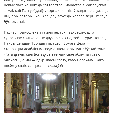
новых пакліканнях да святарства і манаства з магілёўскай
зямлі, каб Пан узбудзіў у сэрцах вернікаў жаданне служыць
Яму пры алтары і каб Касцёлу заўсёды хапала верных слуг
Эўхарыстыі.
Падчас прамоўленай гаміліі іерарх падкрэсліў, што
супольнае святкаванне двух вялікіх падзей — урачыстасці
Найсвяцейшай Тройцы і працэсіі Божага Цела —
становіцца асаблівым сведчаннем веры магілёўскай зямлі.
«Гэта дзень, калі Бог адкрывае нам сваё аблічча і сваю
блізкасць, а мы — адкрываем свету, каму належым і каго
нясём у сваіх сэрцах», — сказаў ён.