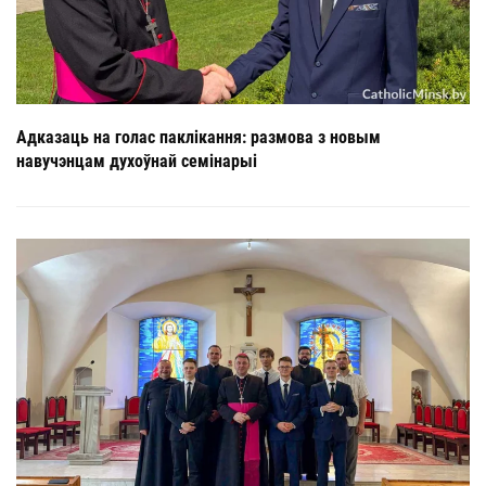
Адказаць на голас паклікання: размова з новым
навучэнцам духоўнай семінарыі