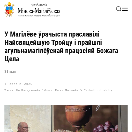
Skip to main content
У Магілёве ўрачыста праславілі
Найсвяцейшую Тройцу і прайшлі
агульнамагілёўскай працэсіяй Божага
Цела
31 мая
1 чэрвеня, 2026
Тэкст: Ян Багдановіч / Фота: Рыта Ляховіч // Catholicminsk.by