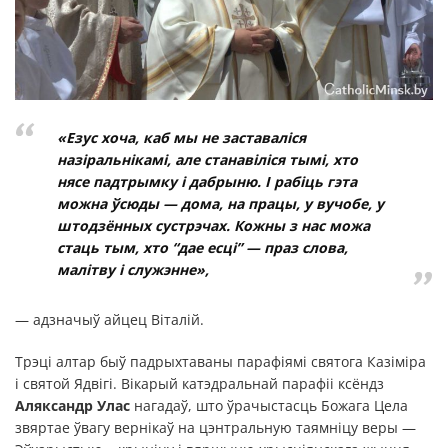
«Езус хоча, каб мы не заставаліся
назіральнікамі, але станавіліся тымі, хто
нясе падтрымку і дабрыню. І рабіць гэта
можна ўсюды — дома, на працы, у вучобе, у
штодзённых сустрэчах. Кожны з нас можа
стаць тым, хто “дае есці” — праз слова,
малітву і служэнне»,
— адзначыў айцец Віталій.
Трэці алтар быў падрыхтаваны парафіямі святога Казіміра
і святой Ядвігі. Вікарый катэдральнай парафіі ксёндз
Аляксандр Улас
нагадаў, што ўрачыстасць Божага Цела
звяртае ўвагу вернікаў на цэнтральную таямніцу веры —