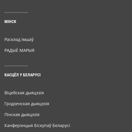
МІНСК
Расклад Імшаў
РАДЫЁ МАРЫЯ
КАСЦЁЛ У БЕЛАРУСІ
Віцебская дыяцэзія
Гродзенская дыяцэзія
Пінская дыяцэзія
Канферэнцыя Біскупаў Беларусі