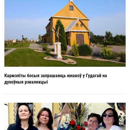
Кармэліты босыя запрашаюць юнакоў у Гудагай на
духоўныя рэкалекцыі