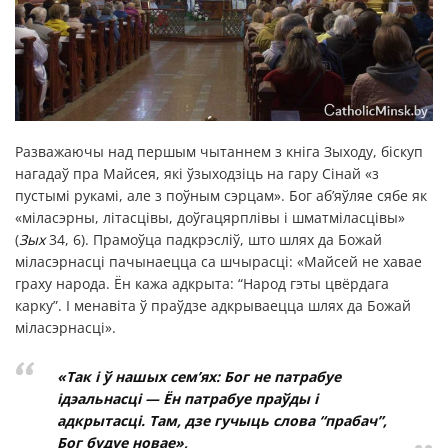
Разважаючы над першым чытаннем з кніга Зыходу, біскуп
нагадаў пра Майсея, які ўзыходзіць на гару Сінай «з
пустымі рукамі, але з поўным сэрцам». Бог аб’яўляе сябе як
«міласэрны, літасцівы, доўгацярплівы і шматміласцівы»
(
Зых
34, 6). Прамоўца падкрэсліў, што шлях да Божай
міласэрнасці пачынаецца са шчырасці: «Майсей не хавае
граху народа. Ён кажа адкрыта: “Народ гэты цвёрдага
карку”. І менавіта ў праўдзе адкрываецца шлях да Божай
міласэрнасці».
«Так і ў нашых сем’ях: Бог не патрабуе
ідэальнасці — Ён патрабуе праўды і
адкрытасці. Там, дзе гучыць слова “прабач”,
Бог будуе новае»,