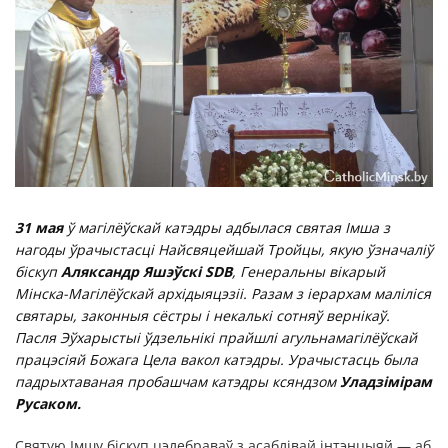
31 мая
ў магілёўскай катэдры адбылася святая Імша з
нагоды ўрачыстасці Найсвяцейшай Тройцы, якую ўзначаліў
біскуп
Аляксандр Яшэўскі SDB
, Генеральны вікарый
Мінска-Магілёўскай архідыяцэзіі. Разам з іерархам маліліся
святары, законныя сёстры і некалькі сотняў вернікаў.
Пасля Эўхарыстыі ўдзельнікі прайшлі агульнамагілёўскай
працэсіяй Божага Цела вакол катэдры. Урачыстасць была
падрыхтаваная пробашчам катэдры ксяндзом
Уладзімірам
Русаком.
Святую Імшу біскуп цэлебраваў з асаблівай інтэнцыяй — аб