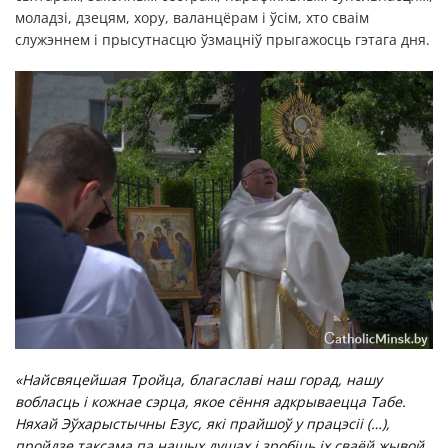
моладзі, дзецям, хору, валанцёрам і ўсім, хто сваім
служэннем і прысутнасцю ўзмацніў прыгажосць гэтага дня.
«Найсвяцейшая Тройца, благаславі наш горад, нашу
вобласць і кожнае сэрца, якое сёння адкрываецца Табе.
Няхай Эўхарыстычны Езус, які прайшоў у працэсіі (…),
пройдзе таксама па нашых душах і зробіць іх сваёй жывой