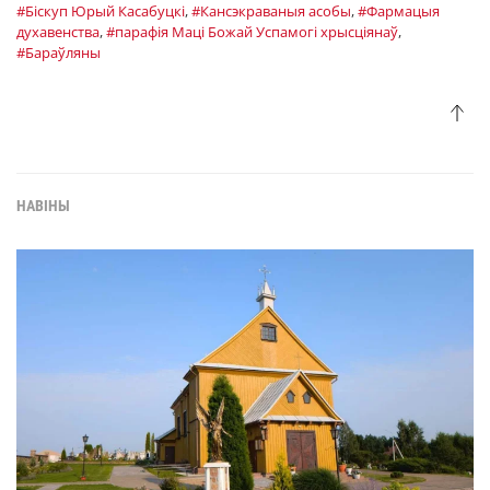
#Біскуп Юрый Касабуцкі
,
#Кансэкраваныя асобы
,
#Фармацыя
духавенства
,
#парафія Маці Божай Успамогі хрысціянаў
,
#Бараўляны
НАВІНЫ