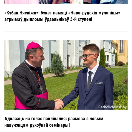
«Кубак Нясвіжа»: букет памяці «Навагрудскія мучаніцы»
атрымаў дыпломы ўдзельнікаў 3-й ступені
Адказаць на голас паклікання: размова з новым
навучэнцам духоўнай семінарыі