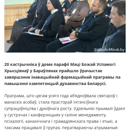
20 кастрычніка ў доме парафіі Маці Божай Успамогі
Хрысціянаў у Бараўлянах прайшло ўрачыстае
завяршэнне інавацыйнай фармацыйнай праграмы па
павышэнні кампетэнцый духавенства Беларусі.
Праграма, што цягам усяго года аб’ядноўвала святароў і
манаскіх асобаў, стала прасторай інтэнсіўнага
супрацоўніцтва і духоўнага росту. Удзельнікі прымалі ўдзел
у сустрэчах і канферэнцыях у галіне менеджменту,
псіхалогіі, кананічнага і грамадзянскага права і этыкі, а
таксама працавалі ў групах, ператвараючы атрыманыя