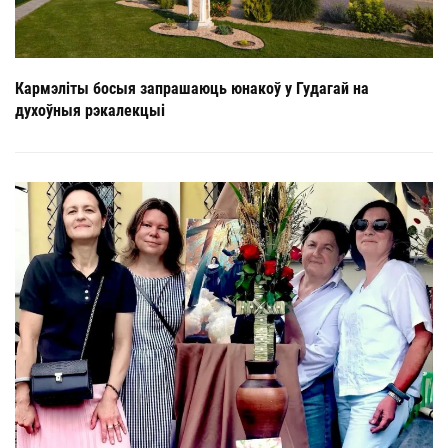
Кармэліты босыя запрашаюць юнакоў у Гудагай на
духоўныя рэкалекцыі