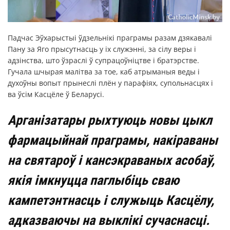
Падчас Эўхарыстыі ўдзельнікі праграмы разам дзякавалі
Пану за Яго прысутнасць у іх служэнні, за сілу веры і
адзінства, што ўзраслі ў супрацоўніцтве і братэрстве.
Гучала шчырая малітва за тое, каб атрыманыя веды і
духоўны вопыт прынеслі плён у парафіях, супольнасцях і
ва ўсім Касцёле ў Беларусі.
Арганізатары рыхтуюць новы цыкл
фармацыйнай праграмы, накіраваны
на святароў і кансэкраваных асобаў,
якія імкнуцца паглыбіць сваю
кампетэнтнасць і служыць Касцёлу,
адказваючы на выклікі сучаснасці.