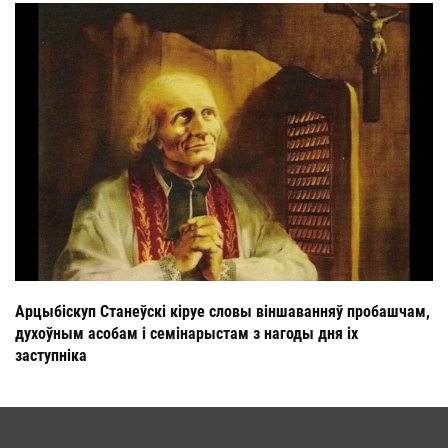
Арцыбіскуп Станеўскі кіруе словы віншаванняў пробашчам,
духоўным асобам і семінарыстам з нагоды дня іх
заступніка