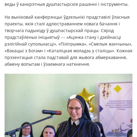
веды ў канкрэтныя душпастырскія рашэнні і інструменты.
На выніковай канферэнцыі ўдзельнікі прадставілі ўласныя
праекты, якія сталі адлюстраваннем новага бачання і
творчага падыходу ў душпастырскай працы. Сярод
прадстаўленых ініцыятыў ― «Ацэнка стану і дзейнасці
рэлігійнай супольнасці», «Пілігрымка», «Смелыя жанчыны»,
«Вакацыі з Богам» і «Каталіцкая моладзь у сталіцы». Кожная
прэзентацыя стала падставай для жывога абмеркавання,
абмену вопытам і ўзаемнага натхнення.