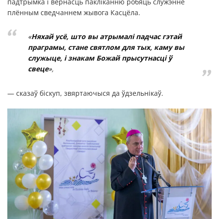
падтрымка і вернасць пакліканню робяць служэнне
плённым сведчаннем жывога Касцёла.
«
Няхай усё, што вы атрымалі падчас гэтай
праграмы, стане святлом для тых, каму вы
служыце, і знакам Божай прысутнасці ў
свеце
»
,
— сказаў біскуп, звяртаючыся да ўдзельнікаў.