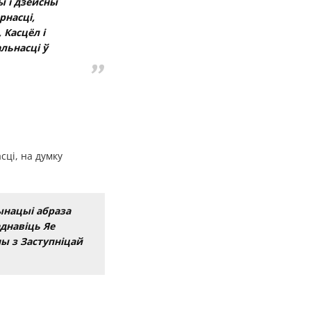
ы і дзейсны
рнасці,
 Касцёл і
льнасці ў
сці, на думку
ынацыі абраза
днавіць Яе
ы з Заступніцай