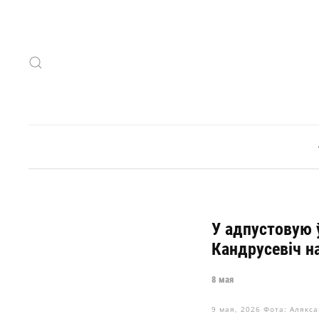
Skip to main content
У адпустовую 
Кандрусевіч н
8 мая
9 мая, 2026
Фота: Алякса