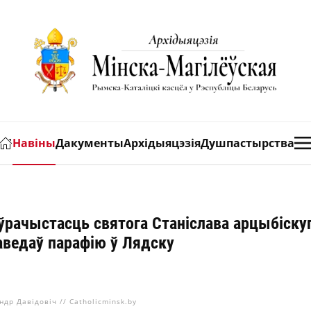
Навіны
Дакументы
Архідыяцэзія
Душпастырства
ўрачыстасць святога Станіслава арцыбіску
аведаў парафію ў Лядску
ндр Давідовіч // Catholicminsk.by