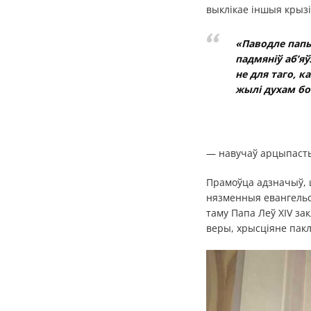
выклікае іншыя крызі
«Паводле папы
падмяніў аб’я
не для таго, к
жылі духам бо
— навучаў арцыпаст
Прамоўца адзначыў, 
нязменныя евангельск
таму Папа Леў XIV за
веры, хрысціяне пак