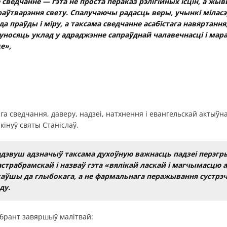
сведчанне — гэта не проста пераказ рэлігійных ісцін, а жыв
раўтварэння свету. Спалучаючы радасць веры, учынкі міласэ
а праўды і міру, а таксама сведчанне асабістага навяртання,
уносяць уклад у адраджэнне сапраўднай чалавечнасці і мара
е»,
га сведчання, даверу, надзеі, натхнення і евангельскай актыўна
кінуў святы Станіслаў.
адэвуш адзначыў таксама духоўную важнасць падзеі перэгр
страбрамскай і назваў гэта «вялікай ласкай і магчымасцю а
каўшы да глыбокага, а не фармальнага перажывання сустрэч
ду.
ебрант завяршыў малітвай: