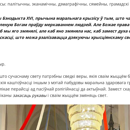
сы: палітычны, эканамічны, дэмаграфічны, сямейны, грамадскі і
 Бэнэдыкта XVI, прычына маральнага крызісу ў тым, што ч
ўленую Богам праўду меркаваннем людзей. Але Божае права
аб мы яго змянялі, але каб яно змяняла нас, каб замест духа
скасці, што можа рэалізавацца дзякуючы хрысціянскаму св
ыр.
што сучаснаму свету патрэбны сведкі веры, якія сваім жыццём 
ія каштоўнасці іншым з мэтай пабудовы маральна здаровага гр
клікае перайсці ад пасіўнай рэлігійнасці да актыўнай. Замест ск
ліканы
закасаць рукавы
і сваім жыццём змяняць свет.