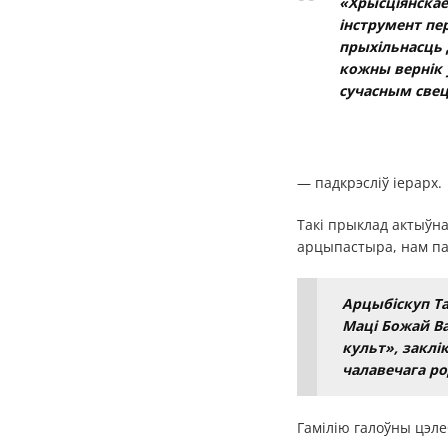
«Хрысціянскае 
інструмент пе
прыхільнасць д
кожны вернік 
сучасным свец
— падкрэсліў іерарх.
Такі прыклад актыўна
арцыпастыра, нам па
Арцыбіскуп Т
Маці Божай Ва
культ», заклі
чалавечага ро
Гамілію галоўны цэл