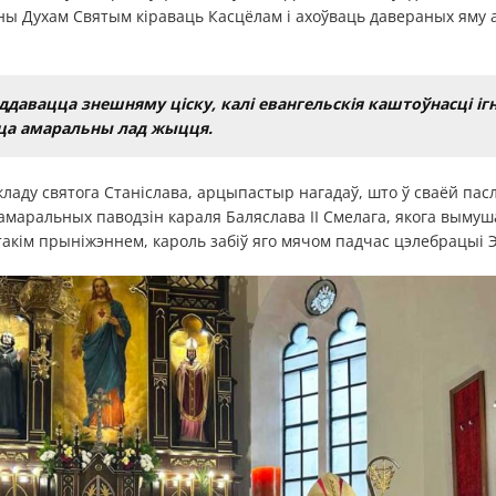
ны Духам Святым кіраваць Касцёлам і ахоўваць давераных яму 
.
ддавацца знешняму ціску, калі евангельскія каштоўнасці іг
ца амаральны лад жыцця.
аду святога Станіслава, арцыпастыр нагадаў, што ў сваёй паслу
 амаральных паводзін караля Баляслава ІІ Смелага, якога выму
акім прыніжэннем, кароль забіў яго мячом падчас цэлебрацыі 