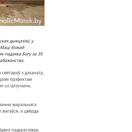
кая дыяцэзія), у
а Маці Божай
к падзяка Богу за 35
абажэнства.
святароў з дэканату,
дзом прэфектам
іян са Шчучына,
хавання маральнага
не вагаўся, а цвёрда
Павел падкрэслівае,