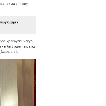
авечак ад уплыву
наруюцца і
зе кракаўскі біскуп
шаны быў адлучыць ад
Эўхарыстыі.