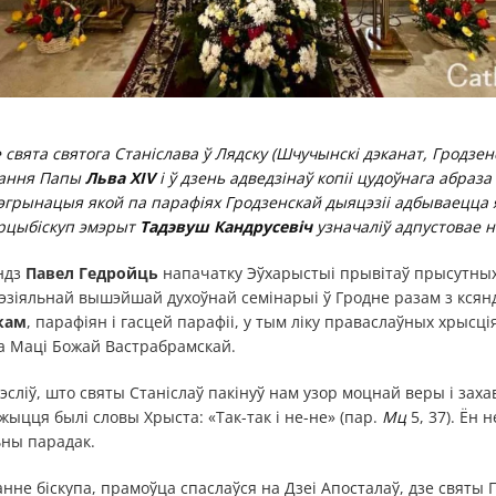
свята святога Станіслава ў Лядску (Шчучынскі дэканат, Гродзенс
рання Папы
Льва XIV
і ў дзень адведзінаў копіі цудоўнага абраз
грынацыя якой па парафіях Гродзенскай дыяцэзіі адбываецца я
арцыбіскуп эмэрыт
Тадэвуш Кандрусевіч
узначаліў адпустовае н
ндз
Павел Гедройць
напачатку Эўхарыстыі прывітаў прысутных 
зіяльнай вышэйшай духоўнай семінарыі ў Гродне разам з ксян
кам
, парафіян і гасцей парафіі, у тым ліку праваслаўных хрысц
а Маці Божай Вастрабрамскай.
крэсліў, што святы Станіслаў пакінуў нам узор моцнай веры і за
жыцця былі словы Хрыста: «Так-так і не-не» (пар.
Мц
5, 37). Ён 
ны парадак.
не біскупа, прамоўца спаслаўся на Дзеі Апосталаў, дзе святы 