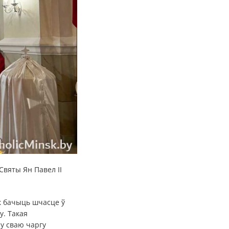
Святы Ян Павел II
к бачыць шчасце ў
у. Такая
 у сваю чаргу