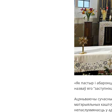
«Як пастыр і абаронц
назваў яго “заступні
Ацэньваючы сучасныя
матэрыяльных каштоў
непаслухмянасць у ад