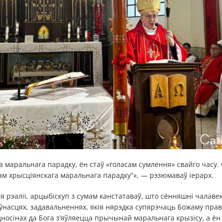
а маральнага парадку, ён стаў «голасам сумлення» свайго часу. 
кам хрысціянскага маральнага парадку”», — рэзюмаваў іерарх.
 рэаліі, арцыбіскуп з сумам канстатаваў, што сённяшні чалаве
насцях, задавальненнях, якія нярэдка супярэчаць Божаму прав
носінах да Бога з’яўляецца прычынай маральнага крызісу, а ён