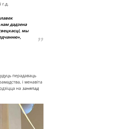
 г.д.
алавек
 нам дадзена
 свецкасці, мы
едчанню»,
будуць перадаваць
амадства, і менавіта
ардзіцца на
заняпад