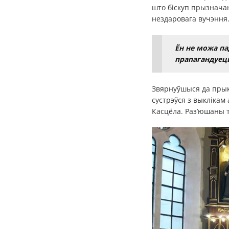
што біскуп прызнача
нездаровага вучэння
Ён не можа па
прапагандуец
Звярнуўшыся да прыкл
сустрэўся з выклікам
Касцёла. Раз’юшаны т