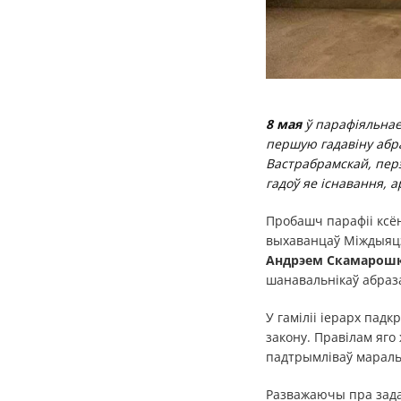
8 мая
ў парафіяльнае 
першую гадавіну аб
Вастрабрамскай, перэ
гадоў яе існавання, 
Пробашч парафіі ксё
выхаванцаў Міждыяцэ
Андрэем Скамарош
шанавальнікаў абраз
У гаміліі іерарх пад
закону. Правілам яго 
падтрымліваў мараль
Разважаючы пра задан