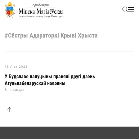
Skip to main content
#Сёстры Адараторкі Крыві Хрыста
13 Ліст 2025
У Будславе капуцыны правялі другі дзень
Агульнабеларускай навэнны
8 лістапада