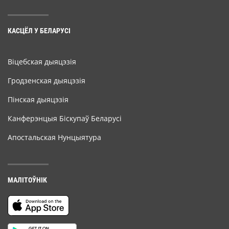
КАСЦЁЛ У БЕЛАРУСІ
Віцебская дыяцэзія
Гродзенская дыяцэзія
Пінская дыяцэзія
Канферэнцыя Біскупаў Беларусі
Апостальская Нунцыятура
МАЛІТОЎНІК