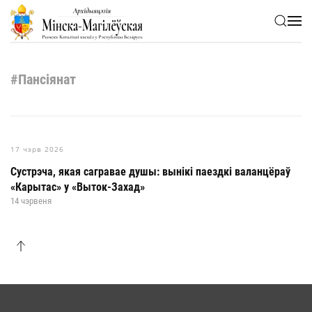
Skip to main content
#Пансіянат
17 чэрв 2026
Сустрэча, якая сагравае душы: вынікі паездкі валанцёраў
«Карытас» у «Выток-Захад»
14 чэрвеня