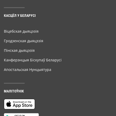
КАСЦЁЛ У БЕЛАРУСІ
Віцебская дыяцэзія
Гродзенская дыяцэзія
Пінская дыяцэзія
Канферэнцыя Біскупаў Беларусі
Апостальская Нунцыятура
МАЛІТОЎНІК