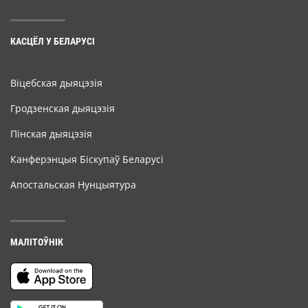
КАСЦЁЛ У БЕЛАРУСІ
Віцебская дыяцэзія
Гродзенская дыяцэзія
Пінская дыяцэзія
Канферэнцыя Біскупаў Беларусі
Апостальская Нунцыятура
МАЛІТОЎНІК