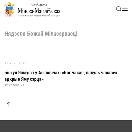
Skip to main content
Нядзеля Божай Міласэрнасці
13 крас 2026
Біскуп Яшэўскі ў Асіповічах: «Бог чакае, пакуль чалавек
адкрые Яму сэрца»
12 красавіка